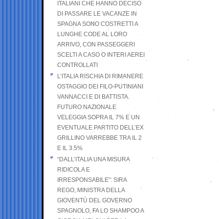
ITALIANI CHE HANNO DECISO
DI PASSARE LE VACANZE IN
SPAGNA SONO COSTRETTI A
LUNGHE CODE AL LORO
ARRIVO, CON PASSEGGERI
SCELTI A CASO O INTERI AEREI
CONTROLLATI
L’ITALIA RISCHIA DI RIMANERE
OSTAGGIO DEI FILO-PUTINIANI
VANNACCI E DI BATTISTA.
FUTURO NAZIONALE
VELEGGIA SOPRA IL 7% E UN
EVENTUALE PARTITO DELL’EX
GRILLINO VARREBBE TRA IL 2
E IL 3.5%
“DALL’ITALIA UNA MISURA
RIDICOLA E
IRRESPONSABILE”: SIRA
REGO, MINISTRA DELLA
GIOVENTÙ DEL GOVERNO
SPAGNOLO, FA LO SHAMPOO A