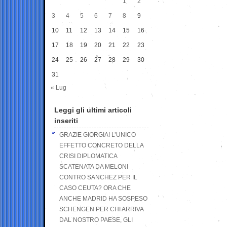
1
2
3
4
5
6
7
8
9
10
11
12
13
14
15
16
17
18
19
20
21
22
23
24
25
26
27
28
29
30
31
« Lug
Leggi gli ultimi articoli
inseriti
GRAZIE GIORGIA! L’UNICO
EFFETTO CONCRETO DELLA
CRISI DIPLOMATICA
SCATENATA DA MELONI
CONTRO SANCHEZ PER IL
CASO CEUTA? ORA CHE
ANCHE MADRID HA SOSPESO
SCHENGEN PER CHI ARRIVA
DAL NOSTRO PAESE, GLI