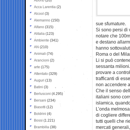
Aborto
(20)
Acca Larentia
(2)
Alcool
(3)
Alemanno
(150)
sue sfumature.
Alfano
(315)
Si sono persi di 
Alitalia
(123)
notare che 100mi
Ambiente
(341)
e destano allarme
AN
(210)
hanno sottovaluta
Roma o del Mila
Animali
(74)
Li si può conten
Arancioni
(2)
sessanta milioni
arte
(175)
provare a control
Attentato
(329)
trafficanti di es
Auguri
(13)
non accendere all
Batini
(3)
Che il senso dell
Berlusconi
(4.295)
italiani sono con
Bersani
(234)
islamica, quando
Biasotti
(12)
L’onda melmosa c
Boldrini
(4)
di cogliere diff
Bossi
(1.221)
tutti quelli che 
mercati generali
Brambilla
(38)