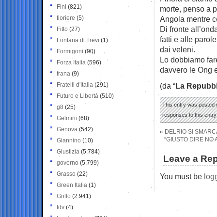
Fini
(821)
morte, penso a 
fioriere
(5)
Angola mentre c
Di fronte all’ond
Fitto
(27)
fatti e alle parole
Fontana di Trevi
(1)
dai veleni.
Formigoni
(90)
Lo dobbiamo fare
Forza Italia
(596)
davvero le Ong e
frana
(9)
Fratelli d'Italia
(291)
(da “
La Repubbl
Futuro e Libertà
(510)
This entry was posted o
g8
(25)
responses to this entr
Gelmini
(68)
Genova
(542)
«
DELRIO SI SMARCA
“GIUSTO DIRE NO 
Giannino
(10)
Giustizia
(5.784)
Leave a Rep
governo
(5.799)
Grasso
(22)
You must be
log
Green Italia
(1)
Grillo
(2.941)
Idv
(4)