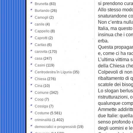
si prendono cura 
Brunetta
(83)
Allo stesso modo 
Burlando
(26)
snaturandone com
Camogli
(2)
Non c’entra null
canile
(4)
Italia, ma quest
Cappello
(8)
insinua che i com
Caprotti
(2)
erba.
Caritas
(6)
Questa propagan
carovita
(170)
e, come ci ha ra
casa
(247)
L’ultima vittima 
della Chiesa che
Casini
(119)
Colpevoli di non 
Centrodestra in Liguria
(35)
ribaltamento di 
Chiesa
(276)
scatole dei bisog
Cina
(10)
Lo slogan berlus
Comune
(342)
ristrutturazioni,
Coop
(7)
qualunque compo
Cossiga
(7)
Ammette addiritt
Costume
(5.581)
due Italie: quella
criminalità
(1.402)
senso profondo ch
democratici e progressisti
(19)
degli uomini e l