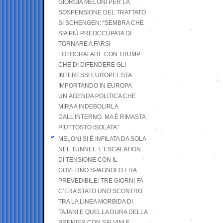
GIORGIA MELONI PER LA
SOSPENSIONE DEL TRATTATO
SI SCHENGEN: “SEMBRA CHE
SIA PIÙ PREOCCUPATA DI
TORNARE A FARSI
FOTOGRAFARE CON TRUMP
CHE DI DIFENDERE GLI
INTERESSI EUROPEI. STA
IMPORTANDO IN EUROPA
UN’AGENDA POLITICA CHE
MIRA A INDEBOLIRLA
DALL’INTERNO. MA È RIMASTA
PIUTTOSTO ISOLATA”
MELONI SI È INFILATA DA SOLA
NEL TUNNEL. L’ESCALATION
DI TENSIONE CON IL
GOVERNO SPAGNOLO ERA
PREVEDIBILE: TRE GIORNI FA
C’ERA STATO UNO SCONTRO
TRA LA LINEA MORBIDA DI
TAJANI E QUELLA DURA DELLA
PREMIER CON SALVINI E