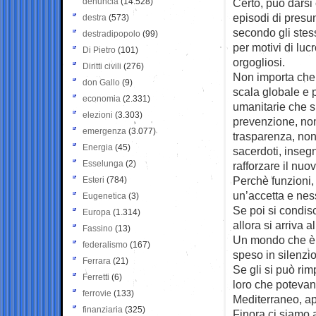
denuncia
(14.528)
Certo, può darsi c
episodi di presu
destra
(573)
secondo gli stes
destradipopolo
(99)
per motivi di lu
Di Pietro
(101)
orgogliosi.
Diritti civili
(276)
Non importa che
don Gallo
(9)
scala globale e 
economia
(2.331)
umanitarie che s
elezioni
(3.303)
prevenzione, non
emergenza
(3.077)
trasparenza, non
Energia
(45)
sacerdoti, insegn
Esselunga
(2)
rafforzare il nu
Perchè funzioni,
Esteri
(784)
un’accetta e nes
Eugenetica
(3)
Se poi si condisc
Europa
(1.314)
allora si arriva a
Fassino
(13)
Un mondo che è 
federalismo
(167)
speso in silenzio
Ferrara
(21)
Se gli si può rim
Ferretti
(6)
loro che potevano
ferrovie
(133)
Mediterraneo, apre
finanziaria
(325)
Finora ci siamo 