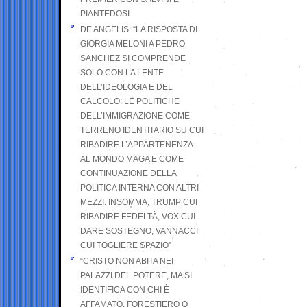
PIANTEDOSI
DE ANGELIS: “LA RISPOSTA DI
GIORGIA MELONI A PEDRO
SANCHEZ SI COMPRENDE
SOLO CON LA LENTE
DELL’IDEOLOGIA E DEL
CALCOLO: LE POLITICHE
DELL’IMMIGRAZIONE COME
TERRENO IDENTITARIO SU CUI
RIBADIRE L’APPARTENENZA
AL MONDO MAGA E COME
CONTINUAZIONE DELLA
POLITICA INTERNA CON ALTRI
MEZZI. INSOMMA, TRUMP CUI
RIBADIRE FEDELTÀ, VOX CUI
DARE SOSTEGNO, VANNACCI
CUI TOGLIERE SPAZIO”
“CRISTO NON ABITA NEI
PALAZZI DEL POTERE, MA SI
IDENTIFICA CON CHI È
AFFAMATO, FORESTIERO O