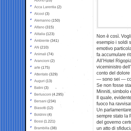
Aborto
(20)
Acca Larentia
(2)
Alcool
(3)
Alemanno
(150)
Alfano
(315)
Alitalia
(123)
Non è così. Vogl
Ambiente
(341)
esempio i soldi s
AN
(210)
emotivo particola
fa accumulare rit
Animali
(74)
All’Hotel Rigopia
Arancioni
(2)
viceministro dell
arte
(175)
conto del dolore
Attentato
(329)
— sono sei — colt
Auguri
(13)
Se non fosse stat
Batini
(3)
Minniti, simbolo 
Berlusconi
(4.295)
Il quale, eviden
Bersani
(234)
fuoco ha ravvisa
Biasotti
(12)
Un parlamentare 
Boldrini
(4)
sempre stato la P
Bossi
(1.221)
del governo cert
un atto di sfiduc
Brambilla
(38)