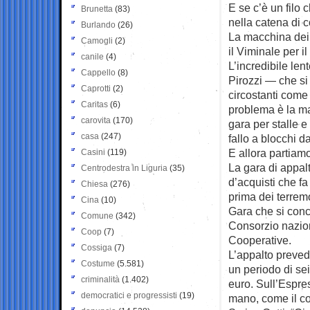
E se c’è un filo
Brunetta
(83)
nella catena di 
Burlando
(26)
La macchina dei 
Camogli
(2)
il Viminale per i
canile
(4)
L’incredibile le
Cappello
(8)
Pirozzi — che si
Caprotti
(2)
circostanti come 
Caritas
(6)
problema è la ma
carovita
(170)
gara per stalle e
casa
(247)
fallo a blocchi d
E allora partiamo
Casini
(119)
La gara di appalt
Centrodestra in Liguria
(35)
d’acquisti che f
Chiesa
(276)
prima dei terremo
Cina
(10)
Gara che si conc
Comune
(342)
Consorzio nazion
Coop
(7)
Cooperative.
Cossiga
(7)
L’appalto prevede
Costume
(5.581)
un periodo di sei
criminalità
(1.402)
euro. Sull’Espre
democratici e progressisti
(19)
mano, come il cos