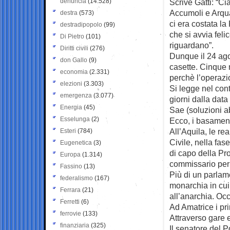
denuncia
(14.528)
Scrive Gatti: “C
Accumoli e Arqua
destra
(573)
ci era costata la
destradipopolo
(99)
che si avvia feli
Di Pietro
(101)
riguardano”.
Diritti civili
(276)
Dunque il 24 ago
don Gallo
(9)
casette. Cinque 
economia
(2.331)
perchè l’operazio
elezioni
(3.303)
Si legge nel cont
emergenza
(3.077)
giorni dalla data
Energia
(45)
Sae (soluzioni a
Esselunga
(2)
Ecco, i basament
All’Aquila, le rea
Esteri
(784)
Civile, nella fa
Eugenetica
(3)
di capo della Pro
Europa
(1.314)
commissario per 
Fassino
(13)
Più di un parlam
federalismo
(167)
monarchia in cui
Ferrara
(21)
all’anarchia. Oc
Ferretti
(6)
Ad Amatrice i prim
ferrovie
(133)
Attraverso gare e
finanziaria
(325)
Il senatore del P