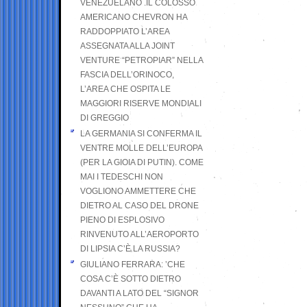
VENEZUELANO .IL COLOSSO
AMERICANO CHEVRON HA
RADDOPPIATO L’AREA
ASSEGNATA ALLA JOINT
VENTURE “PETROPIAR” NELLA
FASCIA DELL’ORINOCO,
L’AREA CHE OSPITA LE
MAGGIORI RISERVE MONDIALI
DI GREGGIO
LA GERMANIA SI CONFERMA IL
VENTRE MOLLE DELL’EUROPA
(PER LA GIOIA DI PUTIN). COME
MAI I TEDESCHI NON
VOGLIONO AMMETTERE CHE
DIETRO AL CASO DEL DRONE
PIENO DI ESPLOSIVO
RINVENUTO ALL’AEROPORTO
DI LIPSIA C’È LA RUSSIA?
GIULIANO FERRARA: ’CHE
COSA C’È SOTTO DIETRO
DAVANTI A LATO DEL “SIGNOR