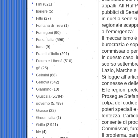
Fini
(821)
appalti. All’Huf
fioriere
(5)
pubblici di Sena
in quella sede s
Fitto
(27)
regionale scappa
Fontana di Trevi
(1)
all’emergenza”.
Formigoni
(90)
Il meccanismo è 
Forza Italia
(596)
burocrazia e sopr
frana
(9)
commissario per 
Fratelli d'Italia
(291)
In questo caso, i
Futuro e Libertà
(510)
scorso settembre
g8
(25)
Lazio, Marche e Um
Gelmini
(68)
Si legge all’arti
Genova
(542)
connesse e delle
E le regioni prefe
Giannino
(10)
Prosegue Stefano
Giustizia
(5.784)
colpa del codice
governo
(5.799)
poteri speciali 
Grasso
(22)
lentezza. L’arti
Green Italia
(1)
consente di proce
Grillo
(2.941)
Commissari, funz
Idv
(4)
Il problema, parl