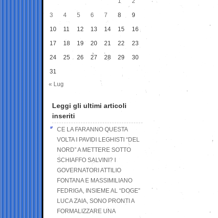
1
2
3
4
5
6
7
8
9
10
11
12
13
14
15
16
17
18
19
20
21
22
23
24
25
26
27
28
29
30
31
« Lug
Leggi gli ultimi articoli
inseriti
CE LA FARANNO QUESTA
VOLTA I PAVIDI LEGHISTI “DEL
NORD” A METTERE SOTTO
SCHIAFFO SALVINI? I
GOVERNATORI ATTILIO
FONTANA E MASSIMILIANO
FEDRIGA, INSIEME AL “DOGE”
LUCA ZAIA, SONO PRONTI A
FORMALIZZARE UNA