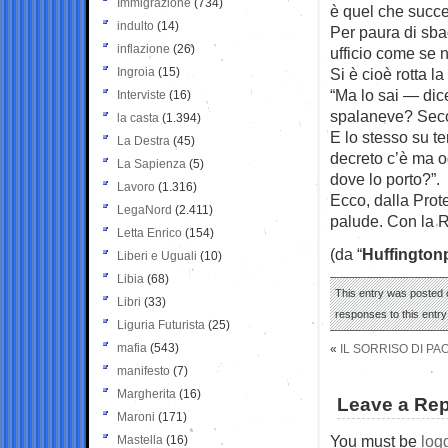
Immigrazione
(734)
è quel che succ
indulto
(14)
Per paura di sba
inflazione
(26)
ufficio come se n
Ingroia
(15)
Si è cioè rotta 
“Ma lo sai — dic
Interviste
(16)
spalaneve? Seco
la casta
(1.394)
E lo stesso su ter
La Destra
(45)
decreto c’è ma og
La Sapienza
(5)
dove lo porto?”.
Lavoro
(1.316)
Ecco, dalla Prote
LegaNord
(2.411)
palude. Con la R
Letta Enrico
(154)
(da “
Huffington
Liberi e Uguali
(10)
Libia
(68)
This entry was posted 
Libri
(33)
responses to this entr
Liguria Futurista
(25)
mafia
(543)
«
IL SORRISO DI PA
manifesto
(7)
Margherita
(16)
Leave a Rep
Maroni
(171)
You must be
log
Mastella
(16)