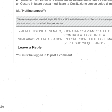
un Cesare in futuro possa modificare la Costituzione con un colpo di 
(da “
Huffingtonpost”
)
This entry was posted on mercoledì, Luglio 30th, 2014 at 13:16 and is filed under
Renzi
. You can follow any respon
can
leave a response
, or
trackback
from your own site.
«
ALTA TENSIONE AL SENATO, SFIORATA RISSA PD-M5S: ALLE 15
CONTRO LA LEGGE TRUFFA
SHALABAYEVA, LA CASSAZIONE: “L’ESPULSIONE FU ILLEGITTIM
PER IL SUO “SEQUESTRO”
»
Leave a Reply
You must be
logged in
to post a comment.
)
19)