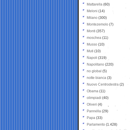
Mattarella
(60)
Meloni
(14)
Milano
(300)
Montezemolo
(7)
Monti
(357)
moschea
(11)
Musso
(10)
Muti
(10)
Napoli
(319)
Napolitano
(220)
no global
(5)
notte bianca
(3)
Nuovo Centrodestra
(2)
Obama
(11)
olimpiadi
(40)
Oliveri
(4)
Pannella
(29)
Papa
(33)
Parlamento
(1.428)