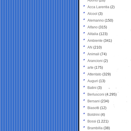
Aborto
(20)
Acca Larentia
(2)
Alcool
(3)
Alemanno
(150)
Alfano
(315)
Alitalia
(123)
Ambiente
(341)
AN
(210)
Animali
(74)
Arancioni
(2)
arte
(175)
Attentato
(329)
Auguri
(13)
Batini
(3)
Berlusconi
(4.295)
Bersani
(234)
Biasotti
(12)
Boldrini
(4)
Bossi
(1.221)
Brambilla
(38)