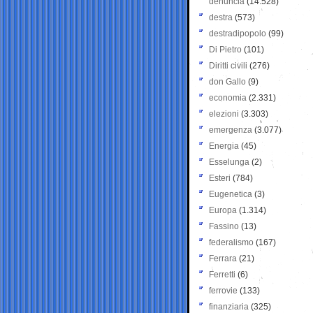
denuncia
(14.528)
destra
(573)
destradipopolo
(99)
Di Pietro
(101)
Diritti civili
(276)
don Gallo
(9)
economia
(2.331)
elezioni
(3.303)
emergenza
(3.077)
Energia
(45)
Esselunga
(2)
Esteri
(784)
Eugenetica
(3)
Europa
(1.314)
Fassino
(13)
federalismo
(167)
Ferrara
(21)
Ferretti
(6)
ferrovie
(133)
finanziaria
(325)