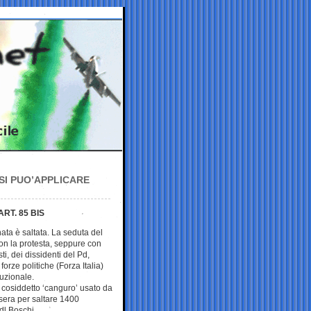
SI PUO’APPLICARE
RT. 85 BIS
ta è saltata. La seduta del
on la protesta, seppure con
sti, dei dissidenti del Pd,
forze politiche (Forza Italia)
tuzionale.
il cosiddetto ‘canguro’ usato da
 sera per saltare 1400
l Boschi.