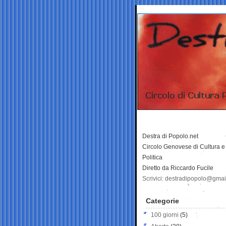
Destra di Popolo.net
Circolo Genovese di Cultura e
Politica
Diretto da Riccardo Fucile
Scrivici: destradipopolo@gma
Categorie
100 giorni
(5)