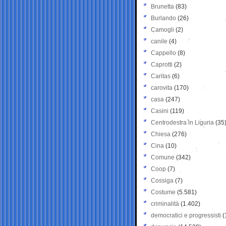
Brunetta
(83)
Burlando
(26)
Camogli
(2)
canile
(4)
Cappello
(8)
Caprotti
(2)
Caritas
(6)
carovita
(170)
casa
(247)
Casini
(119)
Centrodestra in Liguria
(35
Chiesa
(276)
Cina
(10)
Comune
(342)
Coop
(7)
Cossiga
(7)
Costume
(5.581)
criminalità
(1.402)
democratici e progressisti
(