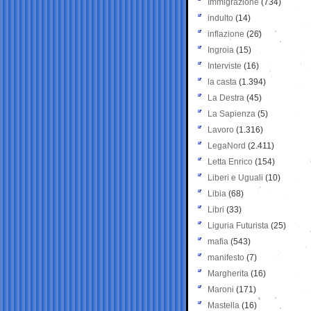
Immigrazione
(734)
indulto
(14)
inflazione
(26)
Ingroia
(15)
Interviste
(16)
la casta
(1.394)
La Destra
(45)
La Sapienza
(5)
Lavoro
(1.316)
LegaNord
(2.411)
Letta Enrico
(154)
Liberi e Uguali
(10)
Libia
(68)
Libri
(33)
Liguria Futurista
(25)
mafia
(543)
manifesto
(7)
Margherita
(16)
Maroni
(171)
Mastella
(16)