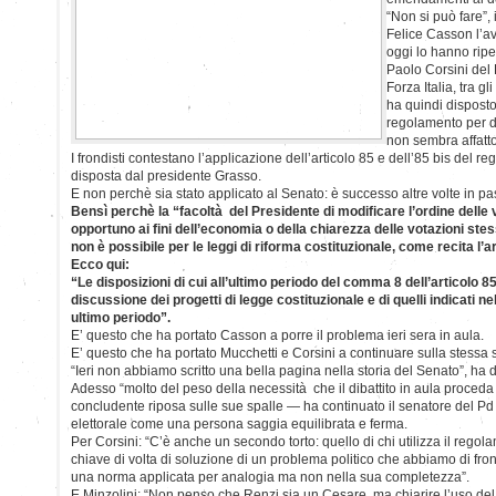
“Non si può fare”, 
Felice Casson l’av
oggi lo hanno rip
Paolo Corsini del 
Forza Italia, tra gl
ha quindi disposto 
regolamento per d
non sembra affatto
I frondisti contestano l’applicazione dell’articolo 85 e dell’85 bis del 
disposta dal presidente Grasso.
E non perchè sia stato applicato al Senato: è successo altre volte in pa
Bensì perchè la “facoltà del Presidente di modificare l’ordine delle 
opportuno ai fini dell’economia o della chiarezza delle votazioni stess
non è possibile per le leggi di riforma costituzionale, come recita l’ar
Ecco qui:
“Le disposizioni di cui all’ultimo periodo del comma 8 dell’articolo 8
discussione dei progetti di legge costituzionale e di quelli indicati n
ultimo periodo”.
E’ questo che ha portato Casson a porre il problema ieri sera in aula.
E’ questo che ha portato Mucchetti e Corsini a continuare sulla stessa 
“Ieri non abbiamo scritto una bella pagina nella storia del Senato”, ha 
Adesso “molto del peso della necessità che il dibattito in aula proceda
concludente riposa sulle sue spalle — ha continuato il senatore del P
elettorale come una persona saggia equilibrata e ferma.
Per Corsini: “C’è anche un secondo torto: quello di chi utilizza il rego
chiave di volta di soluzione di un problema politico che abbiamo di fron
una norma applicata per analogia ma non nella sua completezza”.
E Minzolini: “Non penso che Renzi sia un Cesare, ma chiarire l’uso del