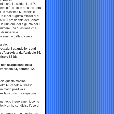
intimano i dissidenti del Pd.
eva già detto in aula ieri sera,
etuto Massimo Mucchetti e
Pd e poi Augusto Minzolini di
i altri. Il presidente del Senato
la riunione della giunta per il
irimere una questione che
 di superficie.
regolamento della Camera,
ssato.
votazioni quando lo reputi
e”, prevista dall’articolo 85,
ticolo 85 bis.
5 non si applicano nella
ell’articolo 24, comma 12,
scia questa mattina.
detto Mucchetti a Grasso.
 in modo positivo e
d — la ricordo in campagna
lamento, o i regolamenti, come
te. Non ho condiviso l’uso di
 ‘canguro’ serve a evitare che