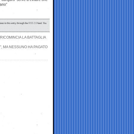
mano”
ses to this entry through the
RSS 2.0
feed. You
 RICOMINCIA LA BATTAGLIA
A”, MA NESSUNO HA PAGATO