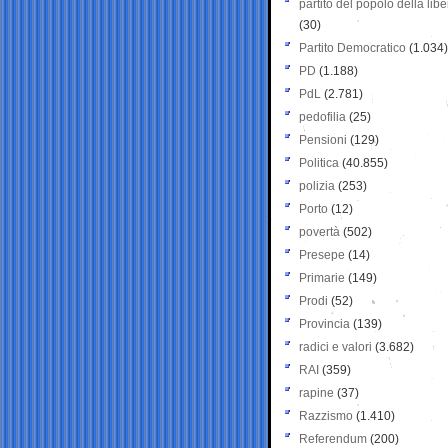
partito del popolo della libe
(30)
Partito Democratico
(1.034)
PD
(1.188)
PdL
(2.781)
pedofilia
(25)
Pensioni
(129)
Politica
(40.855)
polizia
(253)
Porto
(12)
povertà
(502)
Presepe
(14)
Primarie
(149)
Prodi
(52)
Provincia
(139)
radici e valori
(3.682)
RAI
(359)
rapine
(37)
Razzismo
(1.410)
Referendum
(200)