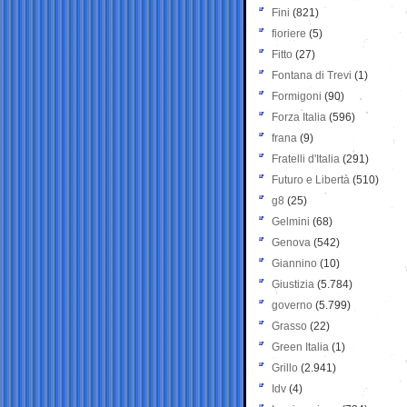
Fini
(821)
fioriere
(5)
Fitto
(27)
Fontana di Trevi
(1)
Formigoni
(90)
Forza Italia
(596)
frana
(9)
Fratelli d'Italia
(291)
Futuro e Libertà
(510)
g8
(25)
Gelmini
(68)
Genova
(542)
Giannino
(10)
Giustizia
(5.784)
governo
(5.799)
Grasso
(22)
Green Italia
(1)
Grillo
(2.941)
Idv
(4)