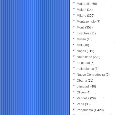
Mattarella
(60)
Meloni
(14)
Milano
(300)
Montezemolo
(7)
Monti
(357)
moschea
(11)
Musso
(10)
Muti
(10)
Napoli
(319)
Napolitano
(220)
no global
(5)
notte bianca
(3)
Nuovo Centrodestra
(2)
Obama
(11)
olimpiadi
(40)
Oliveri
(4)
Pannella
(29)
Papa
(33)
Parlamento
(1.428)