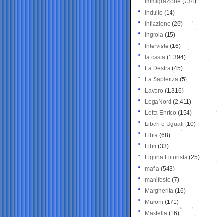
Immigrazione
(734)
indulto
(14)
inflazione
(26)
Ingroia
(15)
Interviste
(16)
la casta
(1.394)
La Destra
(45)
La Sapienza
(5)
Lavoro
(1.316)
LegaNord
(2.411)
Letta Enrico
(154)
Liberi e Uguali
(10)
Libia
(68)
Libri
(33)
Liguria Futurista
(25)
mafia
(543)
manifesto
(7)
Margherita
(16)
Maroni
(171)
Mastella
(16)