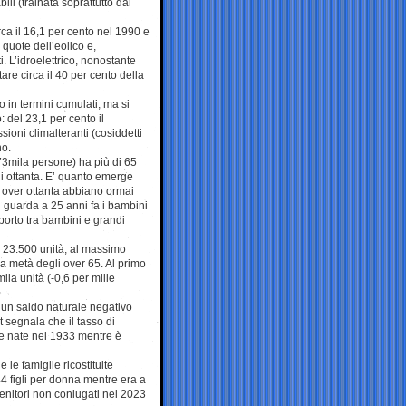
ili (trainata soprattutto dal
rca il 16,1 per cento nel 1990 e
 quote dell’eolico e,
ti. L’idroelettrico, nonostante
are circa il 40 per cento della
nto in termini cumulati, ma si
 del 23,1 per cento il
sioni climalteranti (cosiddetti
no.
573mila persone) ha più di 65
i ottanta. E’ quanto emerge
i over ottanta abbiano ormai
i guarda a 25 anni fa i bambini
pporto tra bambini e grandi
a 23.500 unità, al massimo
la metà degli over 65. Al primo
ila unità (-0,6 per mille
 un saldo naturale negativo
t segnala che il tasso di
lle nate nel 1933 mentre è
 le famiglie ricostituite
4 figli per donna mentre era a
enitori non coniugati nel 2023