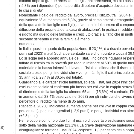
minimo dopo la grande recessione degli anni precedenti, ma più basso
(-5,8% per i dipendenti) per la perdita di potere d’acquisto dovuta all’in
le classi di età”.
Nonostante il calo del reddito da lavoro, precisa l’Istituto, tra il 2004 e i
equivalente “è aumentato del 6,3%, grazie ai cambiamenti demografici (
della quota delle famiglie con figli), all’aumento del numero di compon
diffusione della proprietà della casa di abitazione”. In pratica il reddit
è ridotto ma quello delle famiglie è cresciuto grazie al fatto che in molti
secondo stipendio e che la famiglia è meno
numerosa.
In Italia quasi un quarto della popolazione, il 23,1%, è a rischio povert
punti sul 2023) ma al Sud la percentuale sale di un punto e tocca il 39
Lo si legge nel Rapporto annuale dell’Istat. l’indicatore riguarda le 
fattore di rischio tra la povertà (un reddito inferiore al 60% di quello 
materiale e la bassa intensità di lavoro. L’Istat sottolinea che il rischio
)
sociale cresce per gli individui che vivono in famiglie il cui principale 
35 anni (dal 28,4% al 30,5% del totale).
Guardando alle caratteristiche familiari, spiega l’Istat, nel 2024 l’incide
esclusione sociale si conferma più bassa per chi vive in coppia senza fi
di riferimento della famiglia ha almeno 65 anni (15,6%). Al contrario, l
in aumento dal 28,4% osservato nel 2023) per gli individui che vivono in 
percettore di reddito ha meno di 35 anni.
Rispetto al 2023, l’indicatore aumenta anche per chi vive in coppia con 
percentuali), per i monogenitori (+2,9 punti), e per gli individui con al
(+2,3 punti)
Per le coppie con uno o due figli, il rischio di povertà o esclusione soci
sotto della media nazionale (23,1%). La grave deprivazione materiale e
19)
disuguaglianze territoriali: nel 2024, colpisce l’1,3 per cento della pop