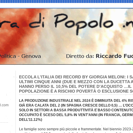
ECCOLA L’ITALIA DEI RECORD BY GIORGIA MELONI: I S
ULTIMI CINQUE ANNI (DUE E MEZZO CON LA DUCETTA A
HANNO PERSO IL 10,5% DEL POTERE D’ACQUISTO …IL
POPOLAZIONE È A RISCHIO POVERTÀ O ESCLUSIONE 
LA PRODUZIONE INDUSTRIALE NEL 2024 È DIMINUITA DEL 4% R
il.com
GIÀ ERA CALATA DEL 2 (IN SPAGNA CRESCE DELLO 0,5) … L’O
SOLO IN SETTORI A BASSA PRODUTTIVITÀ E BASSO CONTENUTO 
OCCUPATO È SCESO DEL 5,8% IN VENT’ANNI (IN FRANCIA, GE
DELL’11.12%)
Le famiglie sono sempre più piccole e frammentate. Nel biennio 2023