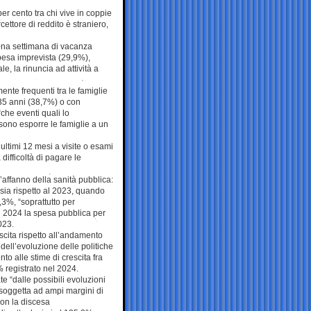
per cento tra chi vive in coppie
rcettore di reddito è straniero,
i una settimana di vacanza
pesa imprevista (29,9%),
le, la rinuncia ad attività a
nte frequenti tra le famiglie
35 anni (38,7%) o con
“che eventi quali lo
sono esporre le famiglie a un
 ultimi 12 mesi a visite o esami
 difficoltà di pagare le
’affanno della sanità pubblica:
a sia rispetto al 2023, quando
,3%, “soprattutto per
el 2024 la spesa pubblica per
023.
escita rispetto all’andamento
ell’evoluzione delle politiche
to alle stime di crescita fra
% registrato nel 2024.
te “dalle possibili evoluzioni
 soggetta ad ampi margini di
con la discesa