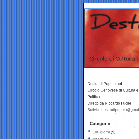
Destra di Popolo.net
Circolo Genovese di Cultura e
Politica
Diretto da Riccardo Fucile
Scrivici: destradipopolo@gma
Categorie
100 giorni
(5)