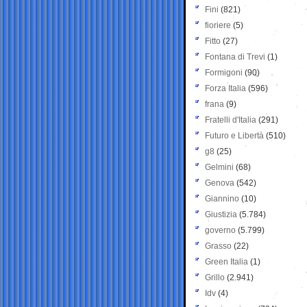
Fini
(821)
fioriere
(5)
Fitto
(27)
Fontana di Trevi
(1)
Formigoni
(90)
Forza Italia
(596)
frana
(9)
Fratelli d'Italia
(291)
Futuro e Libertà
(510)
g8
(25)
Gelmini
(68)
Genova
(542)
Giannino
(10)
Giustizia
(5.784)
governo
(5.799)
Grasso
(22)
Green Italia
(1)
Grillo
(2.941)
Idv
(4)