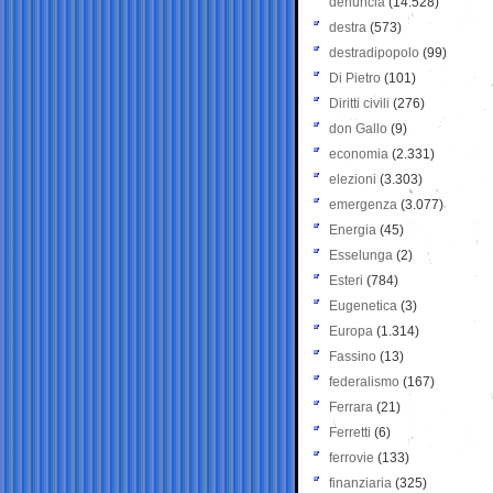
denuncia
(14.528)
destra
(573)
destradipopolo
(99)
Di Pietro
(101)
Diritti civili
(276)
don Gallo
(9)
economia
(2.331)
elezioni
(3.303)
emergenza
(3.077)
Energia
(45)
Esselunga
(2)
Esteri
(784)
Eugenetica
(3)
Europa
(1.314)
Fassino
(13)
federalismo
(167)
Ferrara
(21)
Ferretti
(6)
ferrovie
(133)
finanziaria
(325)