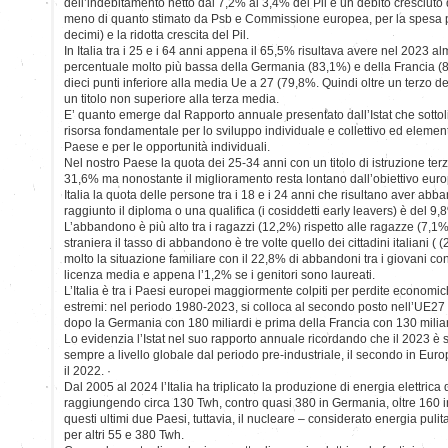
dell’indebitamento netto dal 7,2% al 3,4% del Pil e un debito cresciuto 
meno di quanto stimato da Psb e Commissione europea, per la spesa pe
decimi) e la ridotta crescita del Pil.
In Italia tra i 25 e i 64 anni appena il 65,5% risultava avere nel 2023 a
percentuale molto più bassa della Germania (83,1%) e della Francia (
dieci punti inferiore alla media Ue a 27 (79,8%. Quindi oltre un terzo deg
un titolo non superiore alla terza media.
E’ quanto emerge dal Rapporto annuale presentato dall’Istat che sottol
risorsa fondamentale per lo sviluppo individuale e collettivo ed element
Paese e per le opportunità individuali.
Nel nostro Paese la quota dei 25-34 anni con un titolo di istruzione ter
31,6% ma nonostante il miglioramento resta lontano dall’obiettivo euro
Italia la quota delle persone tra i 18 e i 24 anni che risultano aver ab
raggiunto il diploma o una qualifica (i cosiddetti early leavers) è del 9,
L’abbandono è più alto tra i ragazzi (12,2%) rispetto alle ragazze (7,1%)
straniera il tasso di abbandono è tre volte quello dei cittadini italiani (
molto la situazione familiare con il 22,8% di abbandoni tra i giovani co
licenza media e appena l’1,2% se i genitori sono laureati.
L’Italia è tra i Paesi europei maggiormente colpiti per perdite economic
estremi: nel periodo 1980-2023, si colloca al secondo posto nell’UE27 c
dopo la Germania con 180 miliardi e prima della Francia con 130 miliar
Lo evidenzia l’Istat nel suo rapporto annuale ricordando che il 2023 è s
sempre a livello globale dal periodo pre-industriale, il secondo in Euro
il 2022. ·
Dal 2005 al 2024 l’Italia ha triplicato la produzione di energia elettrica d
raggiungendo circa 130 Twh, contro quasi 380 in Germania, oltre 160 i
questi ultimi due Paesi, tuttavia, il nucleare – considerato energia puli
per altri 55 e 380 Twh.