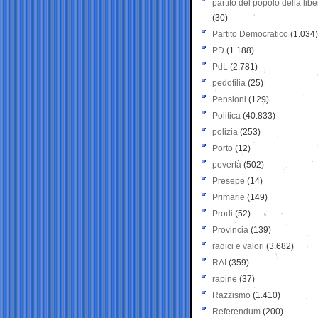
partito del popolo della libe
(30)
Partito Democratico
(1.034)
PD
(1.188)
PdL
(2.781)
pedofilia
(25)
Pensioni
(129)
Politica
(40.833)
polizia
(253)
Porto
(12)
povertà
(502)
Presepe
(14)
Primarie
(149)
Prodi
(52)
Provincia
(139)
radici e valori
(3.682)
RAI
(359)
rapine
(37)
Razzismo
(1.410)
Referendum
(200)