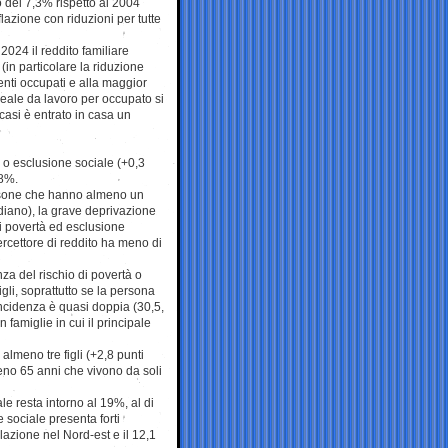
 del 7,3% rispetto al 2004
flazione con riduzioni per tutte
l 2024 il reddito familiare
in particolare la riduzione
enti occupati e alla maggior
o reale da lavoro per occupato si
 casi è entrato in casa un
à o esclusione sociale (+0,3
,8%.
persone che hanno almeno un
mediano), la grave deprivazione
 di povertà ed esclusione
percettore di reddito ha meno di
nza del rischio di povertà o
gli, soprattutto se la persona
’incidenza è quasi doppia (30,5,
famiglie in cui il principale
almeno tre figli (+2,8 punti
meno 65 anni che vivono da soli
ale resta intorno al 19%, al di
 sociale presenta forti
olazione nel Nord-est e il 12,1