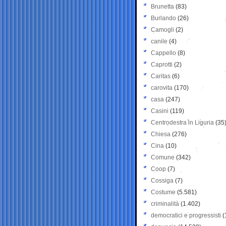
Brunetta
(83)
Burlando
(26)
Camogli
(2)
canile
(4)
Cappello
(8)
Caprotti
(2)
Caritas
(6)
carovita
(170)
casa
(247)
Casini
(119)
Centrodestra in Liguria
(35
Chiesa
(276)
Cina
(10)
Comune
(342)
Coop
(7)
Cossiga
(7)
Costume
(5.581)
criminalità
(1.402)
democratici e progressisti
(