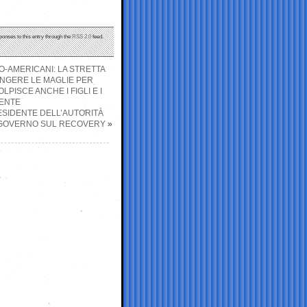
ponses to this entry through the
RSS 2.0
feed.
O-AMERICANI: LA STRETTA
INGERE LE MAGLIE PER
PISCE ANCHE I FIGLI E I
NENTE
RESIDENTE DELL’AUTORITÀ
L GOVERNO SUL RECOVERY
»