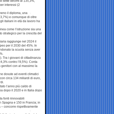
di sette decimi al 135,3%,
r interessi (2
lmeno il diploma, una
83,7%) e comunque di oltre
li italiani in età da lavoro ha
inea come l’istruzione sia una
o strategico per la crescita del
ziaria raggiunge nel 2024 il
peo per il 2030 del 45%. In
bandonato la scuola senza aver
8%.
. Tra i giovani di cittadinanza
 (24,3% contro l’8,5%). Conta
n genitori con al massimo la
he dovute ad eventi climatici
on circa 134 miliardi di euro,
di.
tato l’anno più caldo di
pa dopo il 2020 e in Italia dopo
a fonti rinnovabili
n Spagna e 150 in Francia; in
ta – concorre rispettivamente