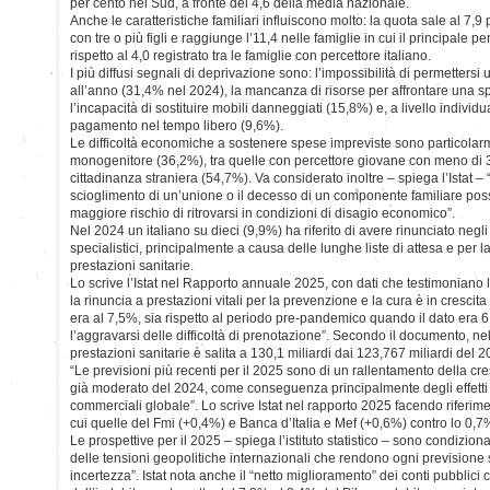
per cento nel Sud, a fronte del 4,6 della media nazionale.
Anche le caratteristiche familiari influiscono molto: la quota sale al 7,9 
con tre o più figli e raggiunge l’11,4 nelle famiglie in cui il principale pe
rispetto al 4,0 registrato tra le famiglie con percettore italiano.
I più diffusi segnali di deprivazione sono: l’impossibilità di permetters
all’anno (31,4% nel 2024), la mancanza di risorse per affrontare una s
l’incapacità di sostituire mobili danneggiati (15,8%) e, a livello individua
pagamento nel tempo libero (9,6%).
Le difficoltà economiche a sostenere spese impreviste sono particolarme
monogenitore (36,2%), tra quelle con percettore giovane con meno di 
cittadinanza straniera (54,7%). Va considerato inoltre – spiega l’Istat – 
scioglimento di un’unione o il decesso di un componente familiare pos
maggiore rischio di ritrovarsi in condizioni di disagio economico”.
Nel 2024 un italiano su dieci (9,9%) ha riferito di avere rinunciato negli
specialistici, principalmente a causa delle lunghe liste di attesa e per la
prestazioni sanitarie.
Lo scrive l’Istat nel Rapporto annuale 2025, con dati che testimoniano l
la rinuncia a prestazioni vitali per la prevenzione e la cura è in crescit
era al 7,5%, sia rispetto al periodo pre-pandemico quando il dato era 6
l’aggravarsi delle difficoltà di prenotazione”. Secondo il documento, n
prestazioni sanitarie è salita a 130,1 miliardi dai 123,767 miliardi del 2
“Le previsioni più recenti per il 2025 sono di un rallentamento della cr
già moderato del 2024, come conseguenza principalmente degli effetti d
commerciali globale”. Lo scrive Istat nel rapporto 2025 facendo riferimen
cui quelle del Fmi (+0,4%) e Banca d’Italia e Mef (+0,6%) contro lo 0,7
Le prospettive per il 2025 – spiega l’istituto statistico – sono condiziona
delle tensioni geopolitiche internazionali che rendono ogni previsione
incertezza”. Istat nota anche il “netto miglioramento” dei conti pubblici 