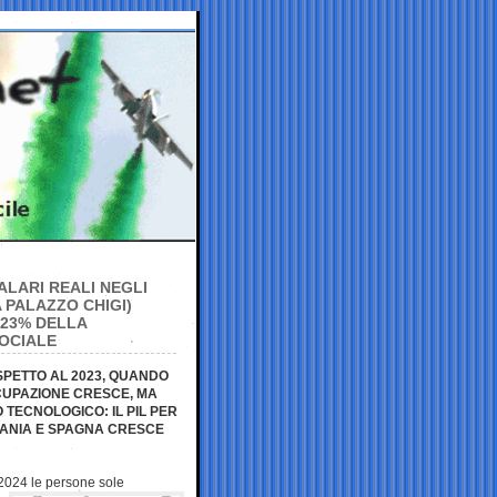
ALARI REALI NEGLI
 PALAZZO CHIGI)
 23% DELLA
SOCIALE
ISPETTO AL 2023, QUANDO
CCUPAZIONE CRESCE, MA
TECNOLOGICO: IL PIL PER
RMANIA E SPAGNA CRESCE
-2024 le persone
sole