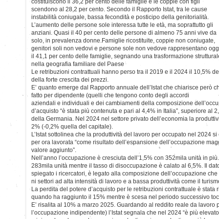
costituiscono il 36,2 per cento delle famiglie e le coppie con figli
scendono al 28,2 per cento. Secondo il Rapporto Istat, tra le cause
instabilità coniugale, bassa fecondità e posticipo della genitorialità.
L’aumento delle persone sole interessa tutte le età, ma soprattutto gli
anziani. Quasi il 40 per cento delle persone di almeno 75 anni vive da
solo, in prevalenza donne.Famiglie ricostituite, coppie non coniugate,
genitori soli non vedovi e persone sole non vedove rappresentano ogg
il 41,1 per cento delle famiglie, segnando una trasformazione struttural
nella geografia familiare del Paese
Le retribuzioni contrattuali hanno perso tra il 2019 e il 2024 il 10,5% d
della forte crescita dei prezzi.
E’ quanto emerge dal Rapporto annuale dell’Istat che chiarisce però che
fatto per dipendente (quelli che tengono conto degli accordi
aziendali e individuali e dei cambiamenti della composizione dell’occu
d’acquisto “è stata più contenuta e pari al 4,4% in Italia”, superiore al
della Germania. Nel 2024 nel settore privato dell’economia la produttivit
2% (-0,2% quella del capitale).
L’Istat sottolinea che la produttività del lavoro per occupato nel 2024 si
per ora lavorata “come risultato dell’espansione dell’occupazione magg
valore aggiunto”.
Nell’anno l’occupazione è cresciuta dell’1,5% con 352mila unità in più. I
283mila unità mentre il tasso di disoccupazione è calato al 6,5%. Il dato
spiegato i ricercatori, è legato alla composizione dell’occupazione che h
ni settori ad alta intensità di lavoro e a bassa produttività come il turism
La perdita del potere d’acquisto per le retribuzioni contrattuale è stata 
quando ha raggiunto il 15% mentre è scesa nel periodo successivo toc
E’ risalita al 10% a marzo 2025. Guardando al reddito reale da lavoro
l’occupazione indipendente) l’Istat segnala che nel 2024 “è più elevato