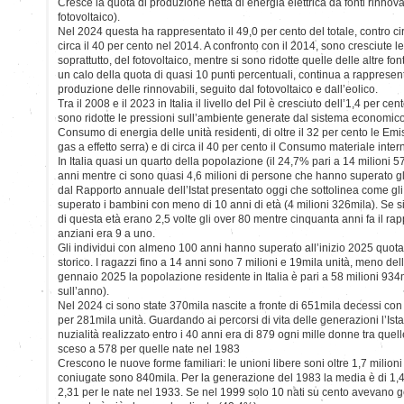
Cresce la quota di produzione netta di energia elettrica da fonti rinnovab
fotovoltaico).
Nel 2024 questa ha rappresentato il 49,0 per cento del totale, contro ci
circa il 40 per cento nel 2014. A confronto con il 2014, sono cresciute le
soprattutto, del fotovoltaico, mentre si sono ridotte quelle delle altre fon
un calo della quota di quasi 10 punti percentuali, continua a rappresent
produzione delle rinnovabili, seguito dal fotovoltaico e dall’eolico.
Tra il 2008 e il 2023 in Italia il livello del Pil è cresciuto dell’1,4 per ce
sono ridotte le pressioni sull’ambiente generate dal sistema economico:
Consumo di energia delle unità residenti, di oltre il 32 per cento le Emis
gas a effetto serra) e di circa il 40 per cento il Consumo materiale inter
In Italia quasi un quarto della popolazione (il 24,7% pari a 14 milioni 
anni mentre ci sono quasi 4,6 milioni di persone che hanno superato gl
dal Rapporto annuale dell’Istat presentato oggi che sottolinea come gl
superato i bambini con meno di 10 anni di età (4 milioni 326mila). Se s
di questa età erano 2,5 volte gli over 80 mentre cinquanta anni fa il ra
anziani era 9 a uno.
Gli individui con almeno 100 anni hanno superato all’inizio 2025 quot
storico. I ragazzi fino a 14 anni sono 7 milioni e 19mila unità, meno del
gennaio 2025 la popolazione residente in Italia è pari a 58 milioni 934m
sull’anno).
Nel 2024 ci sono state 370mila nascite a fronte di 651mila decessi con
per 281mila unità. Guardando ai percorsi di vita delle generazioni l’Ista
nuzialità realizzato entro i 40 anni era di 879 ogni mille donne tra que
sceso a 578 per quelle nate nel 1983
Crescono le nuove forme familiari: le unioni libere soni oltre 1,7 milioni e
coniugate sono 840mila. Per la generazione del 1983 la media è di 1,4
2,31 per le nate nel 1933. Se nel 1999 solo 10 nati su cento avevano g