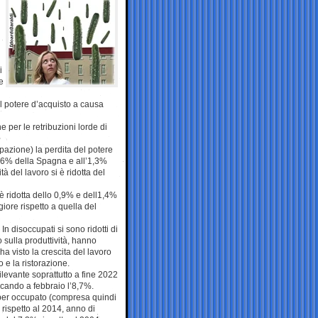
i
e
el potere d’acquisto a causa
 per le retribuzioni lorde di
pazione) la perdita del potere
 2,6% della Spagna e all’1,3%
à del lavoro si è ridotta del
 è ridotta dello 0,9% e dell1,4%
iore rispetto a quella del
n disoccupati si sono ridotti di
 sulla produttività, hanno
a visto la crescita del lavoro
o e la ristorazione.
rilevante soprattutto a fine 2022
cando a febbraio l’8,7%.
 per occupato (compresa quindi
 rispetto al 2014, anno di