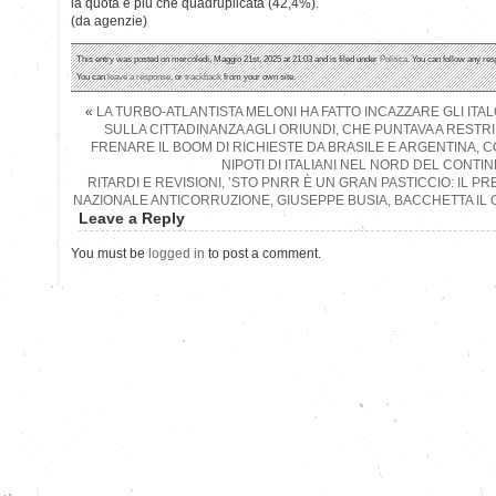
la quota è più che quadruplicata (42,4%).
(da agenzie)
This entry was posted on mercoledì, Maggio 21st, 2025 at 21:03 and is filed under
Politica
. You can follow any res
You can
leave a response
, or
trackback
from your own site.
«
LA TURBO-ATLANTISTA MELONI HA FATTO INCAZZARE GLI ITAL
SULLA CITTADINANZA AGLI ORIUNDI, CHE PUNTAVA A RESTR
FRENARE IL BOOM DI RICHIESTE DA BRASILE E ARGENTINA, COL
NIPOTI DI ITALIANI NEL NORD DEL CONTI
RITARDI E REVISIONI, ’STO PNRR È UN GRAN PASTICCIO: IL P
NAZIONALE ANTICORRUZIONE, GIUSEPPE BUSIA, BACCHETTA I
Leave a Reply
You must be
logged in
to post a comment.