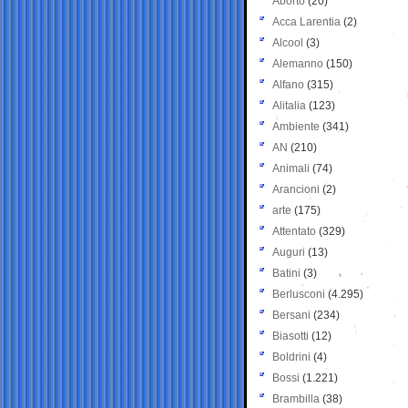
Aborto
(20)
Acca Larentia
(2)
Alcool
(3)
Alemanno
(150)
Alfano
(315)
Alitalia
(123)
Ambiente
(341)
AN
(210)
Animali
(74)
Arancioni
(2)
arte
(175)
Attentato
(329)
Auguri
(13)
Batini
(3)
Berlusconi
(4.295)
Bersani
(234)
Biasotti
(12)
Boldrini
(4)
Bossi
(1.221)
Brambilla
(38)