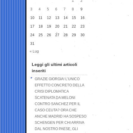
1
2
3
4
5
6
7
8
9
10
11
12
13
14
15
16
17
18
19
20
21
22
23
24
25
26
27
28
29
30
31
« Lug
Leggi gli ultimi articoli
inseriti
GRAZIE GIORGIA! L’UNICO
EFFETTO CONCRETO DELLA
CRISI DIPLOMATICA
SCATENATA DA MELONI
CONTRO SANCHEZ PER IL
CASO CEUTA? ORA CHE
ANCHE MADRID HA SOSPESO
SCHENGEN PER CHI ARRIVA
DAL NOSTRO PAESE, GLI