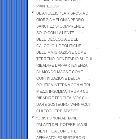
PIANTEDOSI
DE ANGELIS: “LA RISPOSTA DI
GIORGIA MELONI A PEDRO
SANCHEZ SI COMPRENDE
SOLO CON LA LENTE
DELL’IDEOLOGIA E DEL
CALCOLO: LE POLITICHE
DELL’IMMIGRAZIONE COME
TERRENO IDENTITARIO SU CUI
RIBADIRE L’APPARTENENZA
AL MONDO MAGA E COME
CONTINUAZIONE DELLA
POLITICA INTERNA CON ALTRI
MEZZI. INSOMMA, TRUMP CUI
RIBADIRE FEDELTÀ, VOX CUI
DARE SOSTEGNO, VANNACCI
CUI TOGLIERE SPAZIO”
“CRISTO NON ABITA NEI
PALAZZI DEL POTERE, MA SI
IDENTIFICA CON CHI È
AFFAMATO, FORESTIERO O