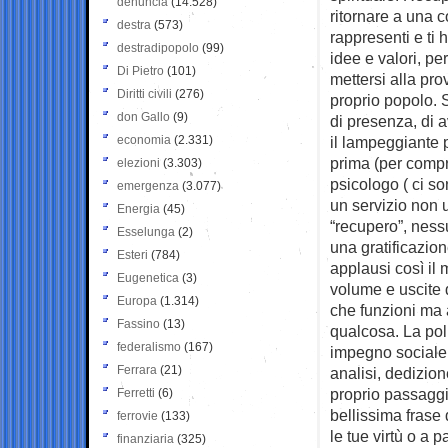
denuncia
(14.528)
ritornare a una c
destra
(573)
rappresenti e ti
destradipopolo
(99)
idee e valori, pe
Di Pietro
(101)
mettersi alla pro
Diritti civili
(276)
proprio popolo. 
don Gallo
(9)
di presenza, di a
economia
(2.331)
il lampeggiante p
prima (per compr
elezioni
(3.303)
psicologo ( ci so
emergenza
(3.077)
un servizio non 
Energia
(45)
“recupero”, nessu
Esselunga
(2)
una gratificazion
Esteri
(784)
applausi così il 
Eugenetica
(3)
volume e uscite 
Europa
(1.314)
che funzioni ma 
Fassino
(13)
qualcosa. La pol
federalismo
(167)
impegno sociale,
Ferrara
(21)
analisi, dedizion
proprio passaggio
Ferretti
(6)
bellissima frase d
ferrovie
(133)
le tue virtù o a 
finanziaria
(325)