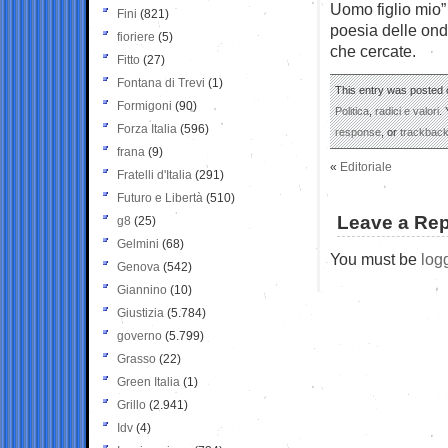
Uomo figlio mio”
Fini
(821)
poesia delle onde
fioriere
(5)
che cercate.
Fitto
(27)
Fontana di Trevi
(1)
This entry was posted o
Formigoni
(90)
Politica
,
radici e valori
.
Forza Italia
(596)
response
, or
trackbac
frana
(9)
«
Editoriale
Fratelli d'Italia
(291)
Futuro e Libertà
(510)
Leave a Rep
g8
(25)
Gelmini
(68)
You must be
log
Genova
(542)
Giannino
(10)
Giustizia
(5.784)
governo
(5.799)
Grasso
(22)
Green Italia
(1)
Grillo
(2.941)
Idv
(4)