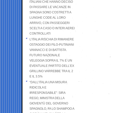
ITALIANI CHE HANNO DECISO
DI PASSARE LE VACANZE IN
SPAGNA SONO COSTRETTI A
LUNGHE CODE AL LORO
ARRIVO, CON PASSEGGERI
SCELTI A CASO O INTERI AEREI
CONTROLLATI
L’ITALIA RISCHIA DI RIMANERE
OSTAGGIO DEI FILO-PUTINIANI
VANNACCI E DI BATTISTA.
FUTURO NAZIONALE
VELEGGIA SOPRA IL 7% E UN
EVENTUALE PARTITO DELL’EX
GRILLINO VARREBBE TRA IL 2
E IL 3.5%
“DALL’ITALIA UNA MISURA
RIDICOLA E
IRRESPONSABILE”: SIRA
REGO, MINISTRA DELLA
GIOVENTÙ DEL GOVERNO
SPAGNOLO, FA LO SHAMPOO A