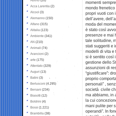
Aborto
(20)
momenti sempre p
Acca Larentia
(2)
mondo frenetico 
Alcool
(3)
propri vuoti con i
Alemanno
(150)
dell’avere, dell’
moda del momen
Alfano
(315)
è stato così avvol
Alitalia
(123)
presenze e mai h
Ambiente
(341)
tale solitudine, 
AN
(210)
stati suggeriti e 
Animali
(74)
modelli di vita e
Arancioni
(2)
si è sentito così
arte
(175)
gestione dello St
Attentato
(329)
assunzioni di res
Auguri
(13)
“giustificare”: d
Batini
(3)
proprio comporta
personali” , senz
Berlusconi
(4.295)
società civile ch
Bersani
(234)
ma abbiamo, in at
Biasotti
(12)
la cui concezion
Boldrini
(4)
mani pulite per 
Bossi
(1.221)
operandi”.
In fo
Brambilla
(38)