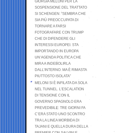
GIORGIA MELONI PER LA
SOSPENSIONE DEL TRATTATO
SI SCHENGEN: “SEMBRA CHE
SIA PIÙ PREOCCUPATA DI
TORNARE A FARSI
FOTOGRAFARE CON TRUMP
CHE DI DIFENDERE GLI
INTERESSI EUROPEI. STA
IMPORTANDO IN EUROPA
UN’AGENDA POLITICA CHE
MIRA A INDEBOLIRLA
DALL’INTERNO. MA È RIMASTA
PIUTTOSTO ISOLATA”
MELONI SI È INFILATA DA SOLA
NEL TUNNEL. L’ESCALATION
DI TENSIONE CON IL
GOVERNO SPAGNOLO ERA
PREVEDIBILE: TRE GIORNI FA
C’ERA STATO UNO SCONTRO
TRA LA LINEA MORBIDA DI
TAJANI E QUELLA DURA DELLA
PREMIER CON SALVINI E