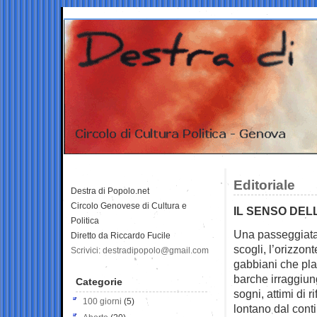
Editoriale
Destra di Popolo.net
Circolo Genovese di Cultura e
IL SENSO DEL
Politica
Una passeggiata i
Diretto da Riccardo Fucile
scogli, l’orizzon
Scrivici: destradipopolo@gmail.com
gabbiani che plan
barche
irraggiun
Categorie
sogni, attimi di r
100 giorni
(5)
lontano dal con