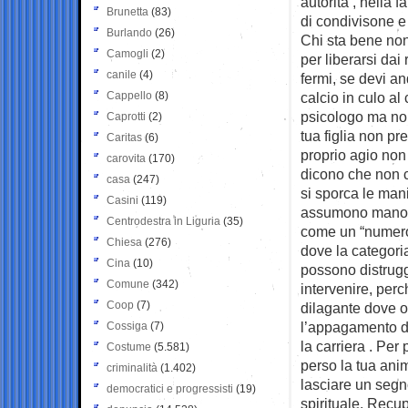
autorità , nella 
Brunetta
(83)
di condivisone e 
Burlando
(26)
Chi sta bene non
Camogli
(2)
per liberarsi dai
canile
(4)
fermi, se devi a
Cappello
(8)
calcio in culo al 
psicologo ma non
Caprotti
(2)
tua figlia non p
Caritas
(6)
proprio agio non 
carovita
(170)
dicono che non c’
casa
(247)
si sporca le mani”
Casini
(119)
assumono mano d
Centrodestra in Liguria
(35)
come un “numero”
Chiesa
(276)
dove la categoria
Cina
(10)
possono distrug
Comune
(342)
intervenire, perc
Coop
(7)
dilagante dove 
l’appagamento del
Cossiga
(7)
la carriera . Per
Costume
(5.581)
perso la tua ani
criminalità
(1.402)
lasciare un segn
democratici e progressisti
(19)
spirituale. Recup