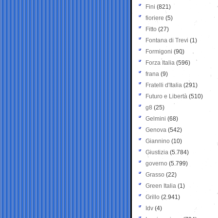
Fini
(821)
fioriere
(5)
Fitto
(27)
Fontana di Trevi
(1)
Formigoni
(90)
Forza Italia
(596)
frana
(9)
Fratelli d'Italia
(291)
Futuro e Libertà
(510)
g8
(25)
Gelmini
(68)
Genova
(542)
Giannino
(10)
Giustizia
(5.784)
governo
(5.799)
Grasso
(22)
Green Italia
(1)
Grillo
(2.941)
Idv
(4)