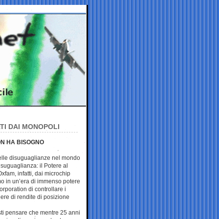
TI DAI MONOPOLI
ON HA BISOGNO
delle disuguaglianze nel mondo
isuguaglianza: il Potere al
Oxfam, infatti, dai microchip
amo in un’era di immenso potere
rporation di controllare i
dere di rendite di posizione
 Basti pensare che mentre 25 anni