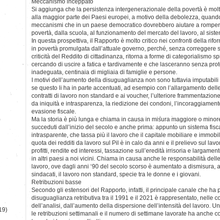
Meccanismo inceppato
Si aggiunga che la persistenza intergenerazionale della povertà è molto 
alla maggior parte dei Paesi europei, a motivo della debolezza, quand
meccanismi che in un paese democratico dovrebbero aiutare a rompere i
povertà, dalla scuola, al funzionamento del mercato del lavoro, al siste
In questa prospettiva, il Rapporto è molto critico nei confronti della rifo
in povertà promulgata dall’attuale governo, perché, senza correggere
criticità del Reddito di cittadinanza, ritorna a forme di categorialismo spi
cercando di uscire a fatica e tardivamente e che lasceranno senza pro
inadeguata, centinaia di migliaia di famiglie e persone.
I motivi dell’aumento della disuguaglianza non sono tuttavia imputabili
se questo li ha in parte accentuati, ad esempio con l’allargamento delle 
contratti di lavoro non standard e ai voucher, l’ulteriore frammentazion
da iniquità e intrasparenza, la riedizione dei condoni, l’incoraggiamento 
evasione fiscale.
)
Ma la storia è più lunga e chiama in causa in misura maggiore o minore 
succeduti dall’inizio del secolo e anche prima: appunto un sistema fis
intrasparente, che tassa più il lavoro che il capitale mobiliare e immobil
quota dei redditi da lavoro sul Pil è in calo da anni e il prelievo sul lav
profitti, rendite ed interessi, tassazione sull’eredità irrisoria e largamen
in altri paesi a noi vicini. Chiama in causa anche le responsabilità del
lavoro, ove dagli anni ‘90 del secolo scorso è aumentato a dismisura, 
sindacati, il lavoro non standard, specie tra le donne e i giovani.
Retribuzioni basse
Secondo gli estensori del Rapporto, infatti, il principale canale che ha 
disuguaglianza retributiva tra il 1991 e il 2021 è rappresentato, nelle c
dell’analisi, dall’aumento della dispersione dell’intensità del lavoro. U
19)
le retribuzioni settimanali e il numero di settimane lavorate ha anche co