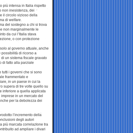
più intensa in Italia rispetto
o non inesistenza, dei
l circolo vizioso della
ma di welfare.
rma del sostegno a chi si trova
 se non marginalmente le
nto da cui l’Italia stava
tezione, o con protezione
 solo al governo attuale, anche
possibilità di ricorso a
e di un sistema fiscale gravato
di fatto alla parziale
tutti i governi che si sono
cale frammentato e
iare, in un paese in cui la
oro supera di tre volte quello su
te inferiore a quella applicata
le imprese in un mercato del
anche per la debolezza dei
prodotto l’incremento della
onclusioni degli autori
na più marcata correlazione tra
ntribuito ad ampliare i divari