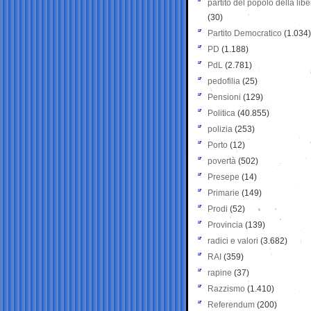
partito del popolo della libe
(30)
Partito Democratico
(1.034)
PD
(1.188)
PdL
(2.781)
pedofilia
(25)
Pensioni
(129)
Politica
(40.855)
polizia
(253)
Porto
(12)
povertà
(502)
Presepe
(14)
Primarie
(149)
Prodi
(52)
Provincia
(139)
radici e valori
(3.682)
RAI
(359)
rapine
(37)
Razzismo
(1.410)
Referendum
(200)