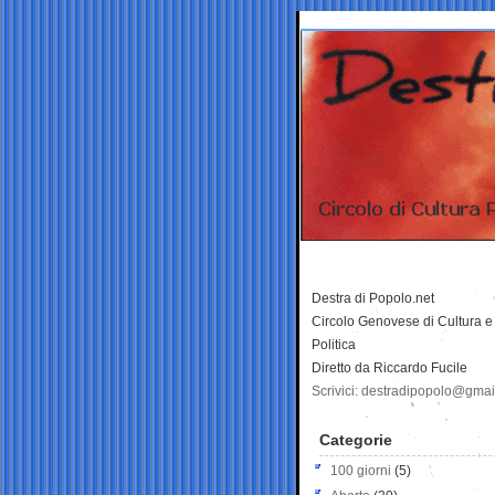
Destra di Popolo.net
Circolo Genovese di Cultura e
Politica
Diretto da Riccardo Fucile
Scrivici: destradipopolo@gma
Categorie
100 giorni
(5)