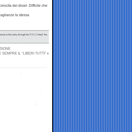
scita dei divari. Difficile che
aglianze la stessa
onses to this entry through the
RSS 2.0
feed. You
SSIONE
E SEMPRE IL “LIBERI TUTTI”
»