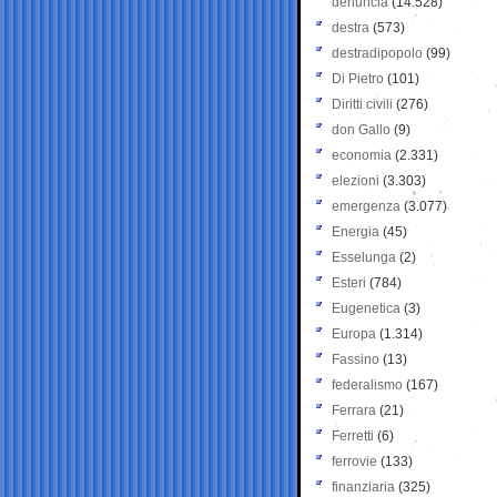
denuncia
(14.528)
destra
(573)
destradipopolo
(99)
Di Pietro
(101)
Diritti civili
(276)
don Gallo
(9)
economia
(2.331)
elezioni
(3.303)
emergenza
(3.077)
Energia
(45)
Esselunga
(2)
Esteri
(784)
Eugenetica
(3)
Europa
(1.314)
Fassino
(13)
federalismo
(167)
Ferrara
(21)
Ferretti
(6)
ferrovie
(133)
finanziaria
(325)