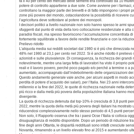
fa il 40 per cento del mercato delle sementi era controllato da 10 multi
potere di controllo appartiene a due sole. Come avviene per i farmaci, 
controllano la maggior parte dei brevetti e di fatto impongono i propri p
zone più povere del mondo, ostacolandone la possibilità di ricevere c
l’agricoltura deve sottostare al potere dei monopoli.
I decisori politici a livello nazionale non solo hanno spesso le armi sp
sfuggenti dal punto di vista della loro collocazione residenziale e alla 
paradisi fiscali, ma spesso favoriscono l’accumulazione concentrata di r
fortemente squilibrate a favore delle rendite finanziarie e con la riduzi
Prelievo ridotto
L’aliquota media sui redditi societari dal 1980 si è più che dimezzata
48% nel 1980 al 23,1 per cento nel 2022. Si è anche ridotto il prelievo sugl
azionisti e sulle plusvalenze. Di conseguenza, la ricchezza dei grandi 
notevolmente, mentre una larga fetta di lavoratori ha visto il proprio pot
reali e il lavoro povero, perché poco pagato e/o perché a termine o a pa
aumentato, accompagnato dall’indebolimento delle organizzazioni dei l
Questo andamento generale vale anche, per alcuni aspetti in modo ac
perdita di potere d’acquisto dei salari), per l’Italia. Nei 23 anni intercors
millennio e la fine del 2022, le quote di ricchezza nazionale netta det
più ricco e dalla metà più povera della popolazione italiana hanno m
divergente.
La quota di ricchezza detenuta dal top-10% è cresciuta di 3,8 punti pe
2022, mentre la quota della metà più povera degli italiani ha mostrato 
riducendosi complessivamente nello stesso periodo di 4,5 punti percen
Non solo, il Rapporto osserva che tra i paesi Ocse l’Italia si colloca oggi
disuguaglianza di reddito disponibile. Dopo un periodo di riduzione tra l
fine degli anni Ottanta, le disparità reddituali sono infatti cresciute sens
Novanta, rimanendo a un livello elevato fino al 2015 e aumentando ult