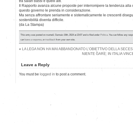
tra salari bassi e quelli alti.
Il Rapporto avanza alcune proposte per interrompere la tendenza alla cre
questo governo le prenda in considerazione.
Ma senza affrontare seriamente e sistematicamente le crescenti disegu
sostenibilità diventa difficile.
(da La Stampa)
This entry was posted on martedì, Gennaio 16th, 2024 at 23:07 and is filed under
Politica
. You can follow any resp
can
leave a response
, or
trackback
from your own site.
«
LA LEGA NON HA MAI ABBANDONATO L’OBIETTIVO DELLA SECE
NIENTE GARE: IN ITALIA VINC
Leave a Reply
You must be
logged in
to post a comment.