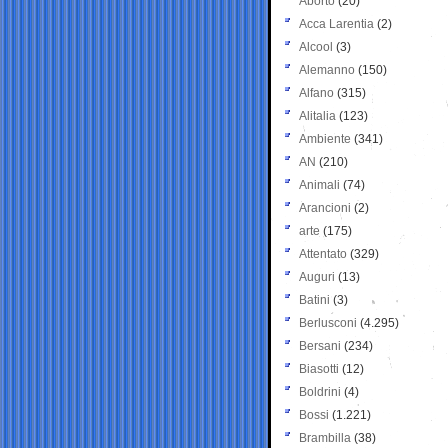
Aborto
(20)
Acca Larentia
(2)
Alcool
(3)
Alemanno
(150)
Alfano
(315)
Alitalia
(123)
Ambiente
(341)
AN
(210)
Animali
(74)
Arancioni
(2)
arte
(175)
Attentato
(329)
Auguri
(13)
Batini
(3)
Berlusconi
(4.295)
Bersani
(234)
Biasotti
(12)
Boldrini
(4)
Bossi
(1.221)
Brambilla
(38)