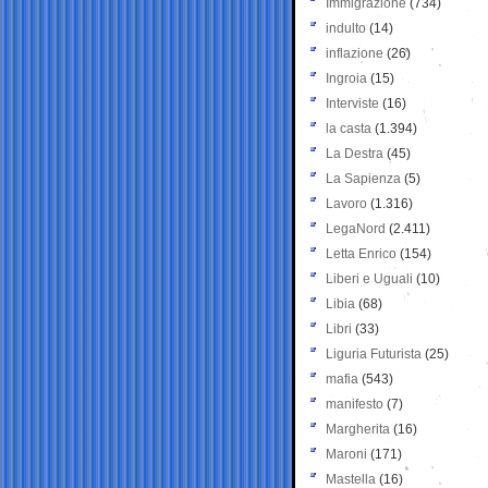
Immigrazione
(734)
indulto
(14)
inflazione
(26)
Ingroia
(15)
Interviste
(16)
la casta
(1.394)
La Destra
(45)
La Sapienza
(5)
Lavoro
(1.316)
LegaNord
(2.411)
Letta Enrico
(154)
Liberi e Uguali
(10)
Libia
(68)
Libri
(33)
Liguria Futurista
(25)
mafia
(543)
manifesto
(7)
Margherita
(16)
Maroni
(171)
Mastella
(16)