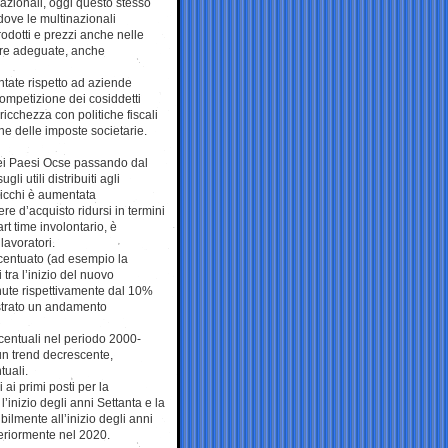
nazionali, oggi questo stesso
dove le multinazionali
rodotti e prezzi anche nelle
ure adeguate, anche
untate rispetto ad aziende
competizione dei cosiddetti
icchezza con politiche fiscali
one delle imposte societarie.
 nei Paesi Ocse passando dal
i utili distribuiti agli
ricchi è aumentata
ere d’acquisto ridursi in termini
rt time involontario, è
avoratori.
centuato (ad esempio la
i tra l’inizio del nuovo
enute rispettivamente dal 10%
ostrato un andamento
rcentuali nel periodo 2000-
un trend decrescente,
tuali.
 ai primi posti per la
’inizio degli anni Settanta e la
ibilmente all’inizio degli anni
eriormente nel 2020.