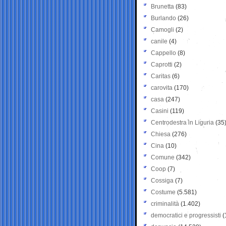
Brunetta
(83)
Burlando
(26)
Camogli
(2)
canile
(4)
Cappello
(8)
Caprotti
(2)
Caritas
(6)
carovita
(170)
casa
(247)
Casini
(119)
Centrodestra in Liguria
(35
Chiesa
(276)
Cina
(10)
Comune
(342)
Coop
(7)
Cossiga
(7)
Costume
(5.581)
criminalità
(1.402)
democratici e progressisti
(