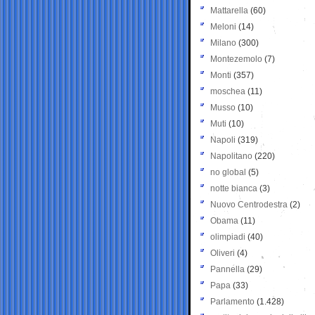
Mattarella
(60)
Meloni
(14)
Milano
(300)
Montezemolo
(7)
Monti
(357)
moschea
(11)
Musso
(10)
Muti
(10)
Napoli
(319)
Napolitano
(220)
no global
(5)
notte bianca
(3)
Nuovo Centrodestra
(2)
Obama
(11)
olimpiadi
(40)
Oliveri
(4)
Pannella
(29)
Papa
(33)
Parlamento
(1.428)