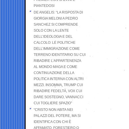
PIANTEDOSI
DE ANGELIS: “LA RISPOSTA DI
GIORGIA MELONI A PEDRO
SANCHEZ SI COMPRENDE
SOLO CON LA LENTE
DELL’IDEOLOGIA E DEL
CALCOLO: LE POLITICHE
DELL’IMMIGRAZIONE COME
TERRENO IDENTITARIO SU CUI
RIBADIRE L’APPARTENENZA
AL MONDO MAGA E COME
CONTINUAZIONE DELLA
POLITICA INTERNA CON ALTRI
MEZZI. INSOMMA, TRUMP CUI
RIBADIRE FEDELTÀ, VOX CUI
DARE SOSTEGNO, VANNACCI
CUI TOGLIERE SPAZIO”
“CRISTO NON ABITA NEI
PALAZZI DEL POTERE, MA SI
IDENTIFICA CON CHI È
AFFAMATO, FORESTIERO O