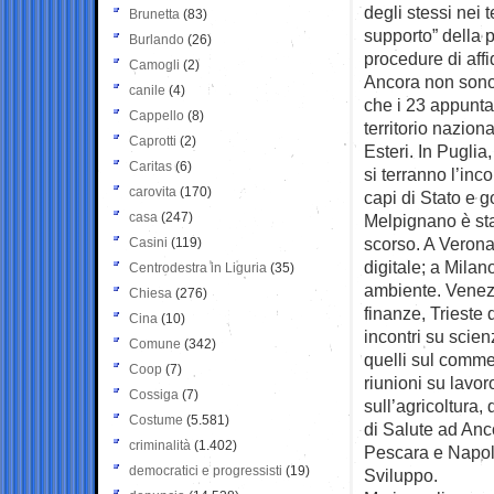
degli stessi nei t
Brunetta
(83)
supporto” della p
Burlando
(26)
procedure di affi
Camogli
(2)
Ancora non sono 
canile
(4)
che i 23 appuntam
Cappello
(8)
territorio naziona
Caprotti
(2)
Esteri. In Puglia
Caritas
(6)
si terranno l’inc
carovita
(170)
capi di Stato e g
casa
(247)
Melpignano è sta
scorso. A Verona
Casini
(119)
digitale; a Milano
Centrodestra in Liguria
(35)
ambiente. Venezia
Chiesa
(276)
finanze, Trieste 
Cina
(10)
incontri su scie
Comune
(342)
quelli sul comme
Coop
(7)
riunioni su lavo
Cossiga
(7)
sull’agricoltura, 
Costume
(5.581)
di Salute ad Anco
criminalità
(1.402)
Pescara e Napoli
democratici e progressisti
(19)
Sviluppo.