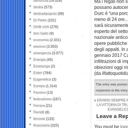
denuncia
(14.528)
Ma i regali non s
possano autocerti
destra
(573)
Durc è “una porc
destradipopolo
(99)
meno di 24 ore… L
Di Pietro
(101)
sarà sicuramente
Diritti civili
(276)
esperto del setto
don Gallo
(9)
nazionale antico
economia
(2.331)
opere pubbliche
elezioni
(3.303)
degli appalti. I
emergenza
(3.077)
gennaio 2017 Can
Energia
(45)
infiltrazioni di 
Esselunga
(2)
obiezioni oggi r
(da ilfattoquotidi
Esteri
(784)
Eugenetica
(3)
This entry was posted 
Europa
(1.314)
responses to this entr
Fassino
(13)
federalismo
(167)
«
ERARIO SEMPRE P
LA VITTORIA DI T
Ferrara
(21)
EVANGELICI
Ferretti
(6)
Leave a Rep
ferrovie
(133)
finanziaria
(325)
You must be
log