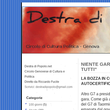
NIENTE GARE
Destra di Popolo.net
TUTTI”
Circolo Genovese di Cultura e
Politica
LA BOZZA IN C
Diretto da Riccardo Fucile
AUTOCERTIFI
Scrivici: destradipopolo@gmail.com
Altro G7 a presi
Categorie
gara. Come già a
del G7 di Taorm
100 giorni
(5)
emanata dal gov