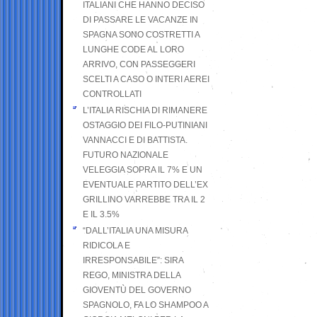
ITALIANI CHE HANNO DECISO
DI PASSARE LE VACANZE IN
SPAGNA SONO COSTRETTI A
LUNGHE CODE AL LORO
ARRIVO, CON PASSEGGERI
SCELTI A CASO O INTERI AEREI
CONTROLLATI
L’ITALIA RISCHIA DI RIMANERE
OSTAGGIO DEI FILO-PUTINIANI
VANNACCI E DI BATTISTA.
FUTURO NAZIONALE
VELEGGIA SOPRA IL 7% E UN
EVENTUALE PARTITO DELL’EX
GRILLINO VARREBBE TRA IL 2
E IL 3.5%
“DALL’ITALIA UNA MISURA
RIDICOLA E
IRRESPONSABILE”: SIRA
REGO, MINISTRA DELLA
GIOVENTÙ DEL GOVERNO
SPAGNOLO, FA LO SHAMPOO A