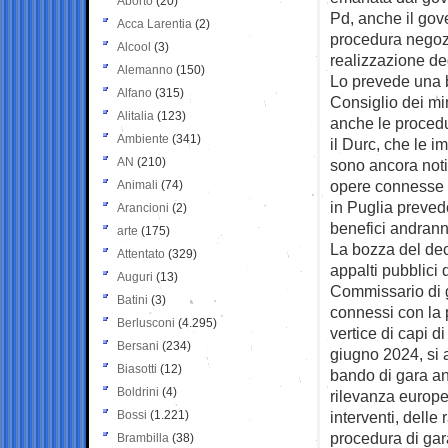
Aborto
(20)
Pd, anche il gove
Acca Larentia
(2)
procedura negoziat
Alcool
(3)
realizzazione de
Alemanno
(150)
Lo prevede una b
Alfano
(315)
Consiglio dei min
Alitalia
(123)
anche le procedu
Ambiente
(341)
il Durc, che le i
AN
(210)
sono ancora noti
opere connesse a
Animali
(74)
in Puglia prevedon
Arancioni
(2)
benefici andrann
arte
(175)
La bozza del dec
Attentato
(329)
appalti pubblici 
Auguri
(13)
Commissario di go
Batini
(3)
connessi con la p
Berlusconi
(4.295)
vertice di capi d
Bersani
(234)
giugno 2024, si 
Biasotti
(12)
bando di gara anc
Boldrini
(4)
rilevanza europe
Bossi
(1.221)
interventi, delle
procedura di gara
Brambilla
(38)