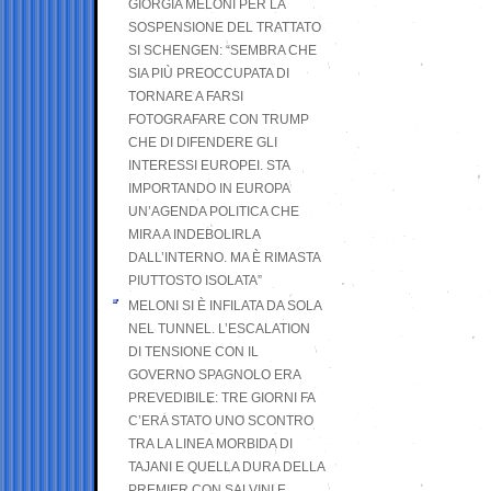
GIORGIA MELONI PER LA
SOSPENSIONE DEL TRATTATO
SI SCHENGEN: “SEMBRA CHE
SIA PIÙ PREOCCUPATA DI
TORNARE A FARSI
FOTOGRAFARE CON TRUMP
CHE DI DIFENDERE GLI
INTERESSI EUROPEI. STA
IMPORTANDO IN EUROPA
UN’AGENDA POLITICA CHE
MIRA A INDEBOLIRLA
DALL’INTERNO. MA È RIMASTA
PIUTTOSTO ISOLATA”
MELONI SI È INFILATA DA SOLA
NEL TUNNEL. L’ESCALATION
DI TENSIONE CON IL
GOVERNO SPAGNOLO ERA
PREVEDIBILE: TRE GIORNI FA
C’ERA STATO UNO SCONTRO
TRA LA LINEA MORBIDA DI
TAJANI E QUELLA DURA DELLA
PREMIER CON SALVINI E