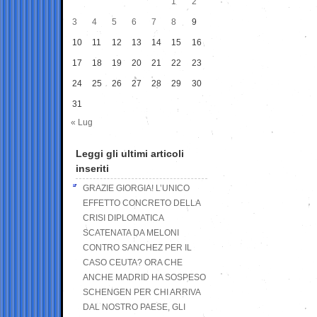
1
2
3
4
5
6
7
8
9
10
11
12
13
14
15
16
17
18
19
20
21
22
23
24
25
26
27
28
29
30
31
« Lug
Leggi gli ultimi articoli
inseriti
GRAZIE GIORGIA! L’UNICO
EFFETTO CONCRETO DELLA
CRISI DIPLOMATICA
SCATENATA DA MELONI
CONTRO SANCHEZ PER IL
CASO CEUTA? ORA CHE
ANCHE MADRID HA SOSPESO
SCHENGEN PER CHI ARRIVA
DAL NOSTRO PAESE, GLI