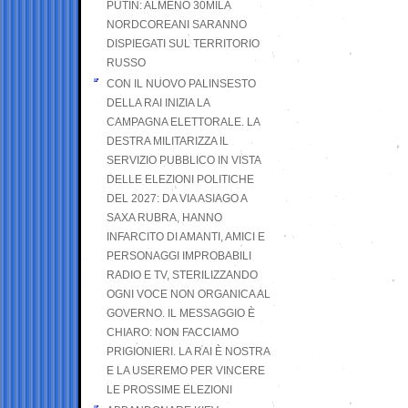
PUTIN: ALMENO 30MILA
NORDCOREANI SARANNO
DISPIEGATI SUL TERRITORIO
RUSSO
CON IL NUOVO PALINSESTO
DELLA RAI INIZIA LA
CAMPAGNA ELETTORALE. LA
DESTRA MILITARIZZA IL
SERVIZIO PUBBLICO IN VISTA
DELLE ELEZIONI POLITICHE
DEL 2027: DA VIA ASIAGO A
SAXA RUBRA, HANNO
INFARCITO DI AMANTI, AMICI E
PERSONAGGI IMPROBABILI
RADIO E TV, STERILIZZANDO
OGNI VOCE NON ORGANICA AL
GOVERNO. IL MESSAGGIO È
CHIARO: NON FACCIAMO
PRIGIONIERI. LA RAI È NOSTRA
E LA USEREMO PER VINCERE
LE PROSSIME ELEZIONI