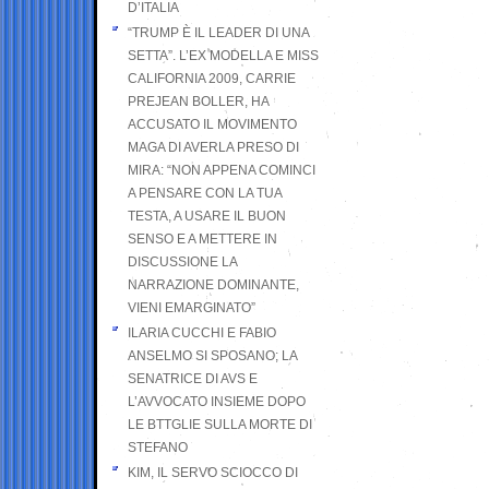
D’ITALIA
“TRUMP È IL LEADER DI UNA
SETTA”. L’EX MODELLA E MISS
CALIFORNIA 2009, CARRIE
PREJEAN BOLLER, HA
ACCUSATO IL MOVIMENTO
MAGA DI AVERLA PRESO DI
MIRA: “NON APPENA COMINCI
A PENSARE CON LA TUA
TESTA, A USARE IL BUON
SENSO E A METTERE IN
DISCUSSIONE LA
NARRAZIONE DOMINANTE,
VIENI EMARGINATO”
ILARIA CUCCHI E FABIO
ANSELMO SI SPOSANO; LA
SENATRICE DI AVS E
L’AVVOCATO INSIEME DOPO
LE BTTGLIE SULLA MORTE DI
STEFANO
KIM, IL SERVO SCIOCCO DI