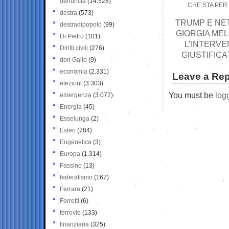
denuncia
(14.528)
CHE STA PER
destra
(573)
TRUMP E NET
destradipopolo
(99)
GIORGIA MEL
Di Pietro
(101)
L’INTERVE
Diritti civili
(276)
GIUSTIFICA
don Gallo
(9)
economia
(2.331)
Leave a Rep
elezioni
(3.303)
You must be
log
emergenza
(3.077)
Energia
(45)
Esselunga
(2)
Esteri
(784)
Eugenetica
(3)
Europa
(1.314)
Fassino
(13)
federalismo
(167)
Ferrara
(21)
Ferretti
(6)
ferrovie
(133)
finanziaria
(325)