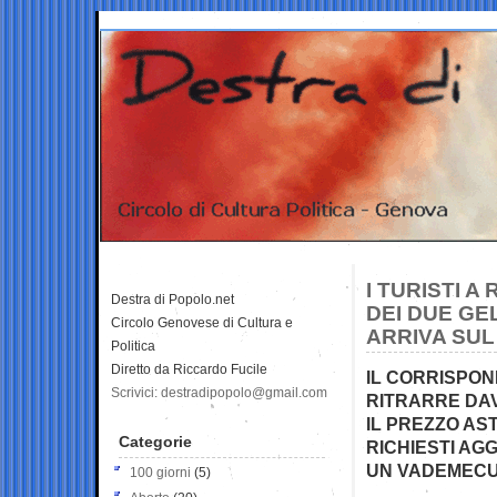
I TURISTI 
Destra di Popolo.net
DEI DUE GE
Circolo Genovese di Cultura e
ARRIVA SUL
Politica
Diretto da Riccardo Fucile
IL CORRISPOND
Scrivici: destradipopolo@gmail.com
RITRARRE DAV
IL PREZZO AS
Categorie
RICHIESTI AG
UN VADEMECUM
100 giorni
(5)