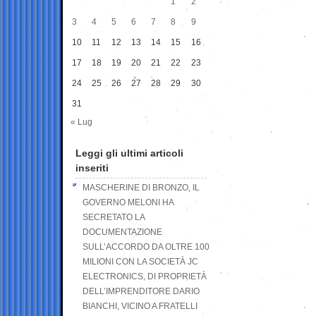
1
2
3
4
5
6
7
8
9
10
11
12
13
14
15
16
17
18
19
20
21
22
23
24
25
26
27
28
29
30
31
« Lug
Leggi gli ultimi articoli
inseriti
MASCHERINE DI BRONZO, IL
GOVERNO MELONI HA
SECRETATO LA
DOCUMENTAZIONE
SULL’ACCORDO DA OLTRE 100
MILIONI CON LA SOCIETÀ JC
ELECTRONICS, DI PROPRIETÀ
DELL’IMPRENDITORE DARIO
BIANCHI, VICINO A FRATELLI