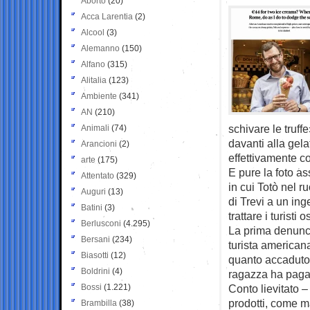
Aborto
(20)
Acca Larentia
(2)
Alcool
(3)
Alemanno
(150)
Alfano
(315)
Alitalia
(123)
Ambiente
(341)
AN
(210)
schivare le truffe
Animali
(74)
davanti alla gela
Arancioni
(2)
effettivamente c
arte
(175)
E pure la foto as
Attentato
(329)
in cui Totò nel 
Auguri
(13)
di Trevi a un ing
Batini
(3)
trattare i turisti os
Berlusconi
(4.295)
La prima denunci
Bersani
(234)
turista america
Biasotti
(12)
quanto accaduto i
Boldrini
(4)
ragazza ha pagat
Bossi
(1.221)
Conto lievitato –
prodotti, come ma
Brambilla
(38)