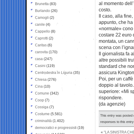
al momento dell’o
Brunetta
(83)
costo.
Burlando
(26)
Il caso, alla fin
Camogli
(2)
appunto, che ha i
canile
(4)
«normale» cono d
Cappello
(8)
costare 22 euro 
Caprotti
(2)
montata, un cann
Caritas
(6)
scena con l’igna
carovita
(170)
Il giornalista fa
casa
(247)
altre possibili tr
standard che non
Casini
(119)
assicura Kington
Centrodestra in Liguria
(35)
Poi, per un caffè
Chiesa
(276)
doppio al tavolo. 
Cina
(10)
superiore: «Mi s
Comune
(342)
rispondere.
Coop
(7)
(da agenzie)
Cossiga
(7)
Costume
(5.581)
This entry was posted o
criminalità
(1.402)
responses to this entr
democratici e progressisti
(19)
«
“LA SINISTRA C