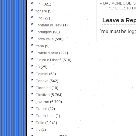
«
DAL MONDO DEI S
Fini
(821)
“E’ IL GESTO 
fioriere
(5)
Fitto
(27)
Leave a Rep
Fontana di Trevi
(1)
You must be
log
Formigoni
(90)
Forza Italia
(596)
frana
(9)
Fratelli d'Italia
(291)
Futuro e Libertà
(510)
g8
(25)
Gelmini
(68)
Genova
(542)
Giannino
(10)
Giustizia
(5.784)
governo
(5.799)
Grasso
(22)
Green Italia
(1)
Grillo
(2.941)
Idv
(4)