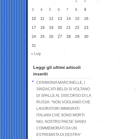
1
2
3
4
5
6
7
8
9
10
11
12
13
14
15
16
17
18
19
20
21
22
23
24
25
26
27
28
29
30
31
« Lug
Leggi gli ultimi articoli
inseriti
CERIMONIA MARCINELLE, I
SINDACATI BELGI SI VOLTANO
DI SPALLE AL DISCORSO DI LA
RUSSA: “NON VOGLIAMO CHE
LAVORATORI IMMIGRATI
ITALIANI CHE SONO MORTI
NEL NOSTRO PAESE SIANO
COMMEMORATI DA UN
ESTREMISTA DI DESTRA”