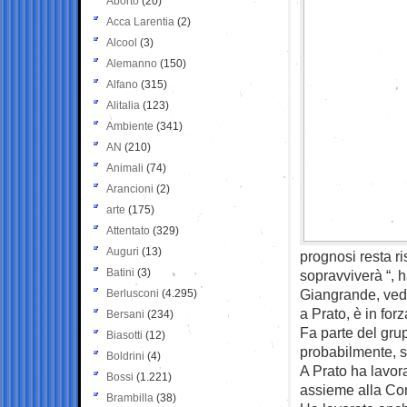
Aborto
(20)
Acca Larentia
(2)
Alcool
(3)
Alemanno
(150)
Alfano
(315)
Alitalia
(123)
Ambiente
(341)
AN
(210)
Animali
(74)
Arancioni
(2)
arte
(175)
Attentato
(329)
Auguri
(13)
prognosi resta r
Batini
(3)
sopravviverà “, h
Giangrande, vedo
Berlusconi
(4.295)
a Prato, è in for
Bersani
(234)
Fa parte del gru
Biasotti
(12)
probabilmente, s
Boldrini
(4)
A Prato ha lavor
Bossi
(1.221)
assieme alla C
Brambilla
(38)