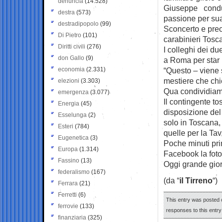
denuncia
(14.528)
Giuseppe conduce
destra
(573)
passione per sua 
destradipopolo
(99)
Sconcerto e pre
Di Pietro
(101)
carabinieri Tosc
Diritti civili
(276)
I colleghi dei du
don Gallo
(9)
a Roma per star l
economia
(2.331)
“Questo – viene 
mestiere che chie
elezioni
(3.303)
Qua condividiamo 
emergenza
(3.077)
Il contingente t
Energia
(45)
disposizione de
Esselunga
(2)
solo in Toscana
Esteri
(784)
quelle per la Tav,
Eugenetica
(3)
Poche minuti pri
Europa
(1.314)
Facebook la foto
Fassino
(13)
Oggi grande gior
federalismo
(167)
(da “
il Tirreno
“)
Ferrara
(21)
Ferretti
(6)
This entry was posted o
ferrovie
(133)
responses to this entr
finanziaria
(325)