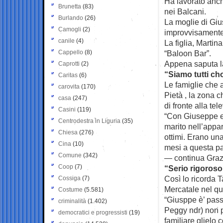
Ha lavorato anch
Brunetta
(83)
nei Balcani.
Burlando
(26)
La moglie di Gi
Camogli
(2)
improvvisamente 
canile
(4)
La figlia, Martin
Cappello
(8)
“Baloon Bar”.
Appena saputa la
Caprotti
(2)
“Siamo tutti ch
Caritas
(6)
Le famiglie che 
carovita
(170)
Pietà , la zona 
casa
(247)
di fronte alla te
Casini
(119)
“Con Giuseppe e 
Centrodestra in Liguria
(35)
marito nell’appa
Chiesa
(276)
ottimi. Erano un
Cina
(10)
mesi a questa par
Comune
(342)
— continua Grazi
Coop
(7)
“Serio rigoroso
Così lo ricorda 
Cossiga
(7)
Mercatale nel qu
Costume
(5.581)
“Giusppe è’ pass
criminalità
(1.402)
Peggy ndr) non p
democratici e progressisti
(19)
familiare glielo 