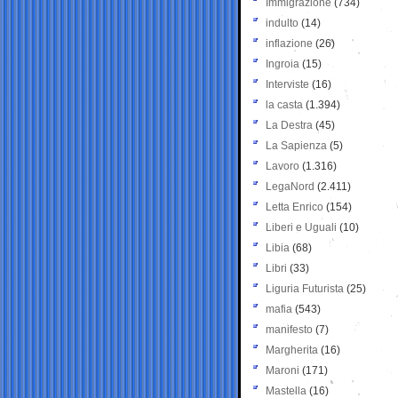
Immigrazione
(734)
indulto
(14)
inflazione
(26)
Ingroia
(15)
Interviste
(16)
la casta
(1.394)
La Destra
(45)
La Sapienza
(5)
Lavoro
(1.316)
LegaNord
(2.411)
Letta Enrico
(154)
Liberi e Uguali
(10)
Libia
(68)
Libri
(33)
Liguria Futurista
(25)
mafia
(543)
manifesto
(7)
Margherita
(16)
Maroni
(171)
Mastella
(16)