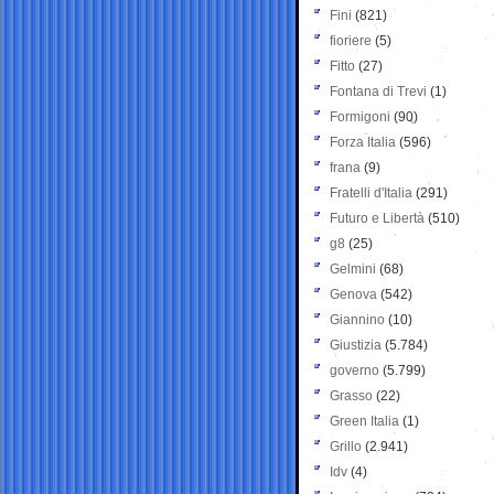
Fini
(821)
fioriere
(5)
Fitto
(27)
Fontana di Trevi
(1)
Formigoni
(90)
Forza Italia
(596)
frana
(9)
Fratelli d'Italia
(291)
Futuro e Libertà
(510)
g8
(25)
Gelmini
(68)
Genova
(542)
Giannino
(10)
Giustizia
(5.784)
governo
(5.799)
Grasso
(22)
Green Italia
(1)
Grillo
(2.941)
Idv
(4)