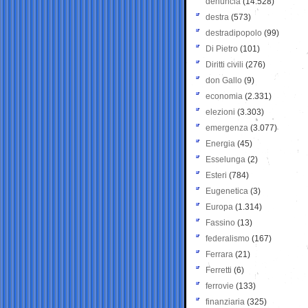
denuncia
(14.528)
destra
(573)
destradipopolo
(99)
Di Pietro
(101)
Diritti civili
(276)
don Gallo
(9)
economia
(2.331)
elezioni
(3.303)
emergenza
(3.077)
Energia
(45)
Esselunga
(2)
Esteri
(784)
Eugenetica
(3)
Europa
(1.314)
Fassino
(13)
federalismo
(167)
Ferrara
(21)
Ferretti
(6)
ferrovie
(133)
finanziaria
(325)