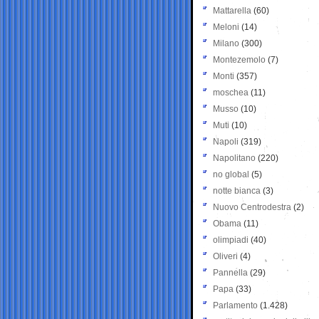
Mattarella
(60)
Meloni
(14)
Milano
(300)
Montezemolo
(7)
Monti
(357)
moschea
(11)
Musso
(10)
Muti
(10)
Napoli
(319)
Napolitano
(220)
no global
(5)
notte bianca
(3)
Nuovo Centrodestra
(2)
Obama
(11)
olimpiadi
(40)
Oliveri
(4)
Pannella
(29)
Papa
(33)
Parlamento
(1.428)