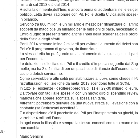
miliardi sul 2013 e 5 dal 2014.
Risolta la dirimente dell’Imu, e ancora prima di addentrarsi nelle esi
politico, Letta dovrà ragionare con Pd, Pdl e Scelta Civica sulle spes
in bilancio.
Servono tra 800 milioni e un miliardo e mezzo per rifinanziare gli ammor
scoperti da maggio; e un miliardo per le missioni di pace, necessario d
Entro giugno si presenteranno anche i nodi della scadenza delle prorogh
dello Stato e degli sfratti.
Per il 2014 servono infine 2 miliardi per evitare l’aumento dei ticket sanit
Poi c’è il programma di governo, da finanziare.
Lo stesso Letta ha prefigurato un allentamento della stretta, e tutti i par
per l’economia.
Le detrazioni sollecitate dal Pdl o il credito d’imposta suggerito dai S
molto, ma tra 2 e 4 miliardi per un pacchetto di rilancio dell’economia 
ceti più deboli serviranno.
)
Come servirebbero altri soldi per stabilizzare al 55%, come chiede il Pd,
ristrutturazioni edilizie (che da metà 2013 scendono tutte al 36%).
In tutto le «esigenze» oscillerebbero tra gli 11 e i 29-30 miliardi di euro.
Da trovare con tagli alle spese: 4 con un nuovo giro di spending review
manovra che appare scontata sulla spesa sanitaria.
Altrettanti potrebbero derivare da una nuova stretta sull’evasione con alt
contante (se Berlusconi accetterà ).
E a disposizione c’è il pacchetto del Pdl per l’inasprimento su giochi, lot
varrebbe 4 miliardi l’anno.
In ogni caso la filosofia è sempre la stessa: concedi con una mano e togl
non cambia.
19)
Mario Sensini