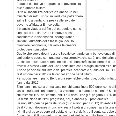
E quello del nuovo programma di governo, tra
due e quattro miliardi.
Oltre all’incertezza politica c’è anche un bel
mucchio di soldi, undici miliardi che potrebbero
salire fino a trenta, che pesa sulle sorti del
governo affidato a Enrico Letta.
Il bilancio viaggia sul filo del pareggio e non ci
sono soldi per finanziare le nuove spese
considerate indispensabili, scongiurare o
limitare l’aumento delle tasse già deciso,
rilanciare l’economia, il lavoro e la crescita,
proteggere i più deboli.
Quello che serve dovrà essere trovato contando sulla benevolenza d
tagliando le spese con una manovra correttiva che sarà uno dei primi a
Anche se recuperare risorse nel bilancio non sarà facile, perchè dopo
review la stessa Corte dei Conti sottolinea che i margini immediati di ri
Il nodo principale sul tavolo del premier incaricato è quello dell’Imu sul
restituzione per il 2012 e la cancellazione per il futuro.
Per soddisfare in pieno Berlusconi servirebbero, dunque, dodici miliardi 
l’anno dal 2015.
Eliminare l’Imu sulla prima casa per chi paga fino a 500 euro, come ch
tassa il 90% dei contribuenti, ma verrebbero a mancare almeno 2,5 mili
sul restante 10% dei contribuenti, i più ricchi, che già pagano il 33% d
La restituzione dell’Imu pregressa, poi, è ancora più problematica.
Se non altro perchè parte dei soldi (600 milioni per il 2012) dovrebbe 
Se il Pdl non dovesse rinunciarvi, resta l’ipotesi di compensare la tassa 
I 4 miliardi peserebbero sul debito e non sul deficit, e il conto sarebbe 
Ancor più difficile scongiurare gli aumenti dell’Iva e della Tares, la nuo