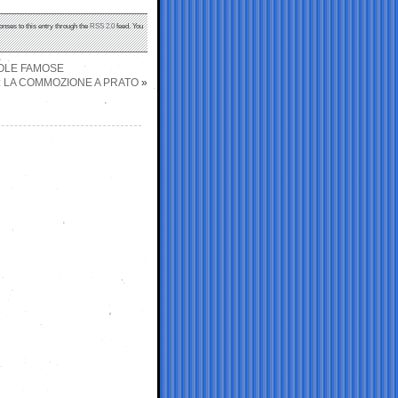
onses to this entry through the
RSS 2.0
feed. You
ROLE FAMOSE
”: LA COMMOZIONE A PRATO
»