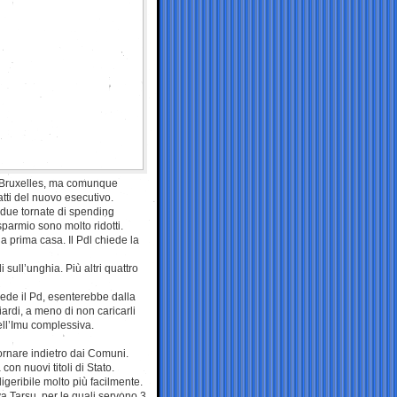
i Bruxelles, ma comunque
tti del nuovo esecutivo.
 due tornate di spending
sparmio sono molto ridotti.
la prima casa. Il Pdl chiede la
sull’unghia. Più altri quattro
iede il Pd, esenterebbe dalla
ardi, a meno di non caricarli
ell’Imu complessiva.
tornare indietro dai Comuni.
con nuovi titoli di Stato.
digeribile molto più facilmente.
va Tarsu, per le quali servono 3