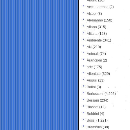
Aborto
(20)
Acca Larentia
(2)
Alcool
(3)
Alemanno
(150)
Alfano
(315)
Alitalia
(123)
Ambiente
(341)
AN
(210)
Animali
(74)
Arancioni
(2)
arte
(175)
Attentato
(329)
Auguri
(13)
Batini
(3)
Berlusconi
(4.295)
Bersani
(234)
Biasotti
(12)
Boldrini
(4)
Bossi
(1.221)
Brambilla
(38)