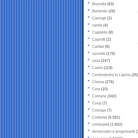
Brunetta
(83)
Burlando
(26)
Camogli
(2)
canile
(4)
Cappello
(8)
Caprotti
(2)
Caritas
(6)
carovita
(170)
casa
(247)
Casini
(119)
Centrodestra in Liguria
(35
Chiesa
(276)
Cina
(10)
Comune
(342)
Coop
(7)
Cossiga
(7)
Costume
(5.581)
criminalità
(1.402)
democratici e progressisti
(