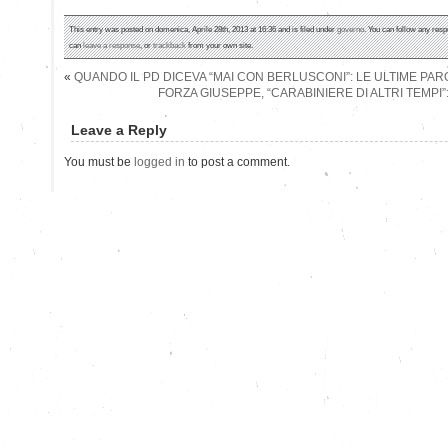
This entry was posted on domenica, Aprile 28th, 2013 at 16:36 and is filed under
governo
. You can follow any resp
can
leave a response
, or
trackback
from your own site.
«
QUANDO IL PD DICEVA “MAI CON BERLUSCONI”: LE ULTIME PA
FORZA GIUSEPPE, “CARABINIERE DI ALTRI TEMPI
Leave a Reply
You must be
logged in
to post a comment.