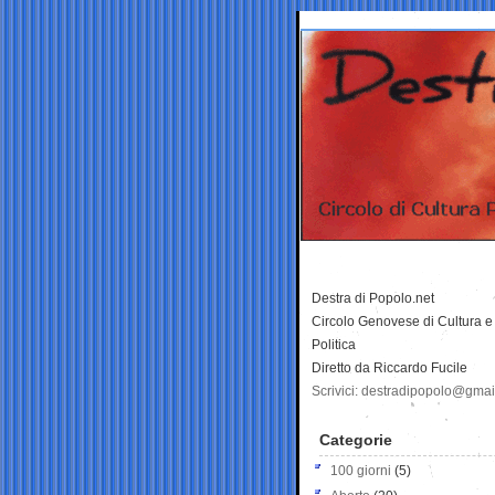
Destra di Popolo.net
Circolo Genovese di Cultura e
Politica
Diretto da Riccardo Fucile
Scrivici: destradipopolo@gma
Categorie
100 giorni
(5)