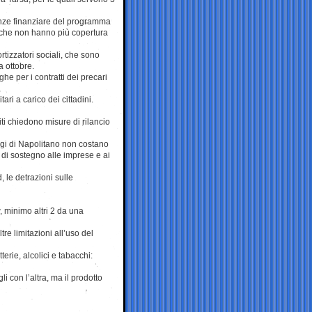
genze finanziare del programma
e che non hanno più copertura
tizzatori sociali, che sono
a ottobre.
e per i contratti dei precari
ari a carico dei cittadini.
titi chiedono misure di rilancio
aggi di Napolitano non costano
e di sostegno alle imprese e ai
 le detrazioni sulle
, minimo altri 2 da una
re limitazioni all’uso del
terie, alcolici e tabacchi:
i con l’altra, ma il prodotto