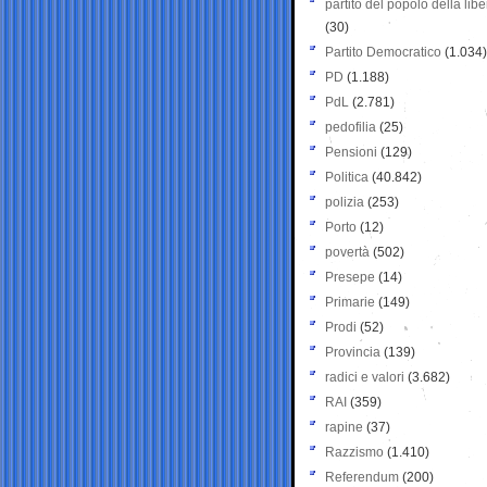
partito del popolo della libe
(30)
Partito Democratico
(1.034)
PD
(1.188)
PdL
(2.781)
pedofilia
(25)
Pensioni
(129)
Politica
(40.842)
polizia
(253)
Porto
(12)
povertà
(502)
Presepe
(14)
Primarie
(149)
Prodi
(52)
Provincia
(139)
radici e valori
(3.682)
RAI
(359)
rapine
(37)
Razzismo
(1.410)
Referendum
(200)