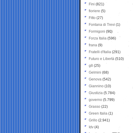
Fini
(821)
fioriere
(5)
Fitto
(27)
Fontana di Trevi
(1)
Formigoni
(90)
Forza Italia
(596)
frana
(9)
Fratelli d'Italia
(291)
Futuro e Libertà
(510)
g8
(25)
Gelmini
(68)
Genova
(542)
Giannino
(10)
Giustizia
(5.784)
governo
(5.799)
Grasso
(22)
Green Italia
(1)
Grillo
(2.941)
Idv
(4)