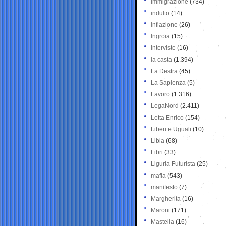
Immigrazione
(734)
indulto
(14)
inflazione
(26)
Ingroia
(15)
Interviste
(16)
la casta
(1.394)
La Destra
(45)
La Sapienza
(5)
Lavoro
(1.316)
LegaNord
(2.411)
Letta Enrico
(154)
Liberi e Uguali
(10)
Libia
(68)
Libri
(33)
Liguria Futurista
(25)
mafia
(543)
manifesto
(7)
Margherita
(16)
Maroni
(171)
Mastella
(16)