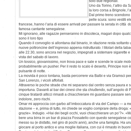
solo due regionali.
Uno da Torino, l’altro da
la loro corsa a Brignole, l’
Dal primo treno scendono d
pelle scura: sono vestiti el
francese, hanno l’aria di essere arrivati per passare la serata in città do
famosa cantante senegalese.
Mi ignorano, alle ragazze penseranno in discoteca, magari dopo qualch
sono il loro tipo
Quando il convoglio si allontana dal binario, in stazione resta soltanto
nuove poltroncine dell’ingresso appena ristrutturato. I titolari della tab
alle 22.30, sono ancora nel negozio, impegnati a sistemare sigarette e c
vista del sabato di lavoro.
Un tossico, giovanissimo, non trova pace e sale e scende le scale mobi
probabilmente un pusher. Per il resto lo scalo è deserto, Principe non
pulsante di notte.
La movida è poco lontana, basta percorrere via Balbi e via Gramsci per 
San Lorenzo, i vicoli affollati.
Attraverso le poche strade che mi separano dal centro senza paura e 
importuna. Davanti al bar dei cinesi che sta chiudendo, sull’angolo di P
cinque tiratardi alticci rimasti a chiacchierare mi guardano passare sen
indolore, zero rischi.
Omar mi approccia con garbo all’imboccatura di via del Campo — a me
stazione – e, prima di tutto, mi chiede se voglio comprare della drog
grazie». Indugio. «Hai dei begli occhi, vuoi chiacchierare un po’?». «Ma
bere una birra in un bar di piazza Fossatello con questo senegalese c
messo su (e disfatto, nel giro di pochi anni), anche una famiglia. Ha una
giocare al porto antico e una moglie italiana, con cui è rimasto in buoni