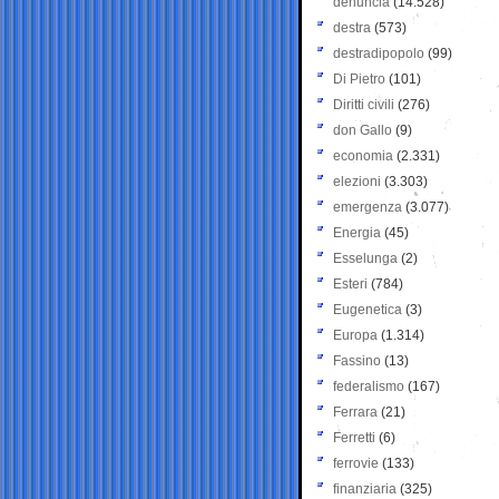
denuncia
(14.528)
destra
(573)
destradipopolo
(99)
Di Pietro
(101)
Diritti civili
(276)
don Gallo
(9)
economia
(2.331)
elezioni
(3.303)
emergenza
(3.077)
Energia
(45)
Esselunga
(2)
Esteri
(784)
Eugenetica
(3)
Europa
(1.314)
Fassino
(13)
federalismo
(167)
Ferrara
(21)
Ferretti
(6)
ferrovie
(133)
finanziaria
(325)