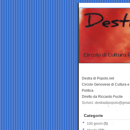
Destra di Popolo.net
Circolo Genovese di Cultura e
Politica
Diretto da Riccardo Fucile
Scrivici: destradipopolo@gma
Categorie
100 giorni
(5)