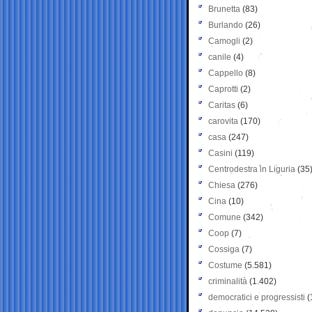
Brunetta
(83)
Burlando
(26)
Camogli
(2)
canile
(4)
Cappello
(8)
Caprotti
(2)
Caritas
(6)
carovita
(170)
casa
(247)
Casini
(119)
Centrodestra in Liguria
(35
Chiesa
(276)
Cina
(10)
Comune
(342)
Coop
(7)
Cossiga
(7)
Costume
(5.581)
criminalità
(1.402)
democratici e progressisti
(