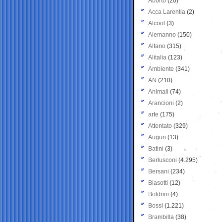
Aborto
(20)
Acca Larentia
(2)
Alcool
(3)
Alemanno
(150)
Alfano
(315)
Alitalia
(123)
Ambiente
(341)
AN
(210)
Animali
(74)
Arancioni
(2)
arte
(175)
Attentato
(329)
Auguri
(13)
Batini
(3)
Berlusconi
(4.295)
Bersani
(234)
Biasotti
(12)
Boldrini
(4)
Bossi
(1.221)
Brambilla
(38)