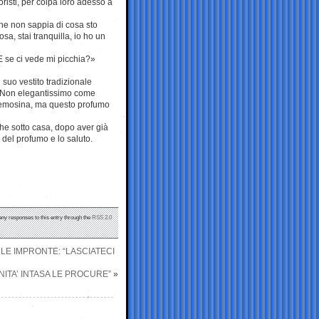
risti, per colpa loro adesso a
che non sappia di cosa sto
a, stai tranquilla, io ho un
E se ci vede mi picchia?»
 suo vestito tradizionale
zo. Non elegantissimo come
elemosina, ma questo profumo
che sotto casa, dopo aver già
o del profumo e lo saluto.
 any responses to this entry through the
RSS 2.0
LE IMPRONTE: “LASCIATECI
NITA’ INTASA LE PROCURE”
»