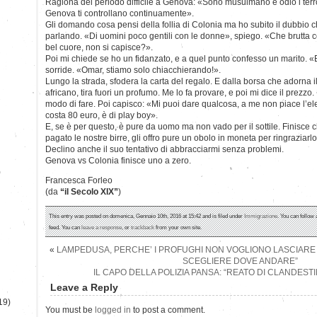
Ragiona del periodo difficile a Genova: «Sono musulmano e odio i terro
Genova ti controllano continuamente».
Gli domando cosa pensi della follia di Colonia ma ho subito il dubbio 
parlando. «Di uomini poco gentili con le donne», spiego. «Che brutta cos
bel cuore, non si capisce?».
Poi mi chiede se ho un fidanzato, e a quel punto confesso un marito. «
sorride. «Omar, stiamo solo chiacchierando!».
Lungo la strada, sfodera la carta del regalo. E dalla borsa che adorna il
africano, tira fuori un profumo. Me lo fa provare, e poi mi dice il prez
modo di fare. Poi capisco: «Mi puoi dare qualcosa, a me non piace l’
costa 80 euro, è di play boy».
E, se è per questo, è pure da uomo ma non vado per il sottile. Finisce 
pagato le nostre birre, gli offro pure un obolo in moneta per ringraziarl
Declino anche il suo tentativo di abbracciarmi senza problemi.
Genova vs Colonia finisce uno a zero.
)
Francesca Forleo
(da
“il Secolo XIX”
)
This entry was posted on domenica, Gennaio 10th, 2016 at 15:42 and is filed under
Immigrazione
. You can follow
feed. You can
leave a response
, or
trackback
from your own site.
«
LAMPEDUSA, PERCHE’ I PROFUGHI NON VOGLIONO LASCIARE 
SCEGLIERE DOVE ANDARE”
IL CAPO DELLA POLIZIA PANSA: “REATO DI CLANDESTI
Leave a Reply
19)
You must be
logged in
to post a comment.