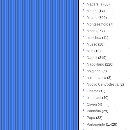
Mattarella
(60)
Meloni
(14)
Milano
(300)
Montezemolo
(7)
Monti
(357)
moschea
(11)
Musso
(10)
Muti
(10)
Napoli
(319)
Napolitano
(220)
no global
(5)
notte bianca
(3)
Nuovo Centrodestra
(2)
Obama
(11)
olimpiadi
(40)
Oliveri
(4)
Pannella
(29)
Papa
(33)
Parlamento
(1.428)