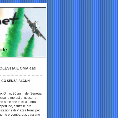
OLESTIA E OMAR MI
RICO SENZA ALCUN
o: Omar, 36 anni, del Senegal.
essuna molestia, nessuna
on a me che in città sono
rtutto, a tutte le ore.
 stazione di Piazza Principe:
iemonte e Lombardia, passano