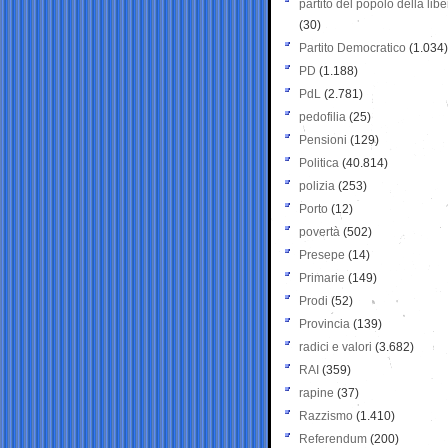
partito del popolo della libe
(30)
Partito Democratico
(1.034)
PD
(1.188)
PdL
(2.781)
pedofilia
(25)
Pensioni
(129)
Politica
(40.814)
polizia
(253)
Porto
(12)
povertà
(502)
Presepe
(14)
Primarie
(149)
Prodi
(52)
Provincia
(139)
radici e valori
(3.682)
RAI
(359)
rapine
(37)
Razzismo
(1.410)
Referendum
(200)