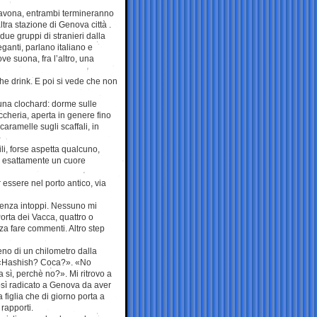
 Savona, entrambi termineranno
altra stazione di Genova città .
ue gruppi di stranieri dalla
eganti, parlano italiano e
ve suona, fra l’altro, una
e drink. E poi si vede che non
 una clochard: dorme sulle
accheria, aperta in genere fino
aramelle sugli scaffali, in
li, forse aspetta qualcuno,
 è esattamente un cuore
essere nel porto antico, via
senza intoppi. Nessuno mi
orta dei Vacca, quattro o
za fare commenti. Altro step
no di un chilometro dalla
a: «Hashish? Coca?». «No
 sì, perchè no?». Mi ritrovo a
osì radicato a Genova da aver
 figlia che di giorno porta a
 rapporti.