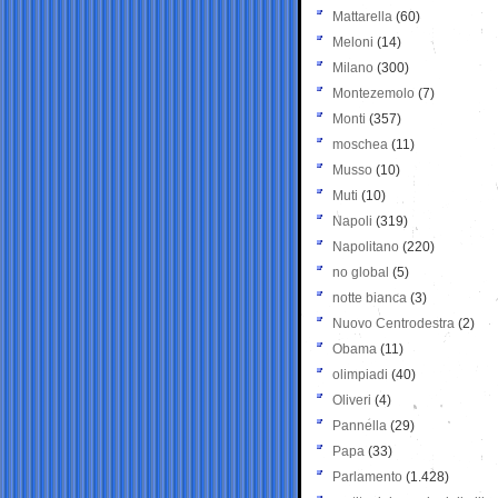
Mattarella
(60)
Meloni
(14)
Milano
(300)
Montezemolo
(7)
Monti
(357)
moschea
(11)
Musso
(10)
Muti
(10)
Napoli
(319)
Napolitano
(220)
no global
(5)
notte bianca
(3)
Nuovo Centrodestra
(2)
Obama
(11)
olimpiadi
(40)
Oliveri
(4)
Pannella
(29)
Papa
(33)
Parlamento
(1.428)