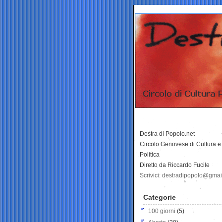
Destra di Popolo.net
Circolo Genovese di Cultura e
Politica
Diretto da Riccardo Fucile
Scrivici: destradipopolo@gma
Categorie
100 giorni
(5)