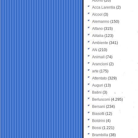
Aborto
(20)
Acca Larentia
(2)
Alcool
(3)
Alemanno
(150)
Alfano
(315)
Alitalia
(123)
Ambiente
(341)
AN
(210)
Animali
(74)
Arancioni
(2)
arte
(175)
Attentato
(329)
Auguri
(13)
Batini
(3)
Berlusconi
(4.295)
Bersani
(234)
Biasotti
(12)
Boldrini
(4)
Bossi
(1.221)
Brambilla
(38)