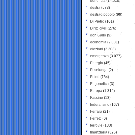
denuncia
(14.528)
destra
(573)
destradipopolo
(99)
Di Pietro
(101)
Diritti civili
(276)
don Gallo
(9)
economia
(2.331)
elezioni
(3.303)
emergenza
(3.077)
Energia
(45)
Esselunga
(2)
Esteri
(784)
Eugenetica
(3)
Europa
(1.314)
Fassino
(13)
federalismo
(167)
Ferrara
(21)
Ferretti
(6)
ferrovie
(133)
finanziaria
(325)