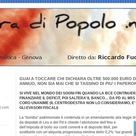
GUAI A TOCCARE CHI DICHIARA OLTRE 500.000 EURO 
ANNUO, NON SIA MAI CHE SI TASSINO DI PIU’ I PAPERO
SI VIVE NEL MONDO DEI SOGNI FIN QUANDO LA BCE CONTINUER
FINANZIARE IL DEFICIT, POI SALTERA’ IL BANCO… DA PD AL M5S F
CORO UNANIME (IL CENTRODESTRA NON LO CONSIDERIAMO, E’
il.com
GLI EVASORI FISCALI)
La “bomba” patrimoniale è contenuta in un emendamento alla legge di 
da deputati di Leu e del Pd e chiede l’abolizione dell’Imu e
dell’imposta di bollo sui conti correnti e di deposito titoli, per
sostituirle con un’aliquota progressiva minima dello 0,2% “sui grandi