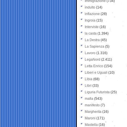
Immigrazione
(734)
indulto
(14)
inflazione
(26)
Ingroia
(15)
Interviste
(16)
la casta
(1.394)
La Destra
(45)
La Sapienza
(5)
Lavoro
(1.316)
LegaNord
(2.411)
Letta Enrico
(154)
Liberi e Uguali
(10)
Libia
(68)
Libri
(33)
Liguria Futurista
(25)
mafia
(543)
manifesto
(7)
Margherita
(16)
Maroni
(171)
Mastella
(16)