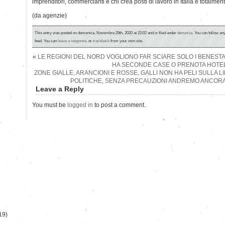
imprenditori, commercianti e chi crea posti di lavoro in Italia è totalmen
(da agenzie)
This entry was posted on domenica, Novembre 29th, 2020 at 22:02 and is filed under
denuncia
. You can follow an
feed. You can
leave a response
, or
trackback
from your own site.
«
LE REGIONI DEL NORD VOGLIONO FAR SCIARE SOLO I BENESTA
HA SECONDE CASE O PRENOTA HOTE
ZONE GIALLE, ARANCIONI E ROSSE, GALLI NON HA PELI SULLA 
POLITICHE, SENZA PRECAUZIONI ANDREMO ANCORA
Leave a Reply
You must be
logged in
to post a comment.
)
19)