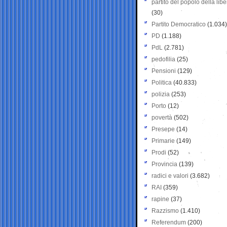
partito del popolo della libe
(30)
Partito Democratico
(1.034)
PD
(1.188)
PdL
(2.781)
pedofilia
(25)
Pensioni
(129)
Politica
(40.833)
polizia
(253)
Porto
(12)
povertà
(502)
Presepe
(14)
Primarie
(149)
Prodi
(52)
Provincia
(139)
radici e valori
(3.682)
RAI
(359)
rapine
(37)
Razzismo
(1.410)
Referendum
(200)