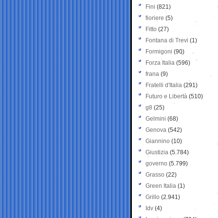
Fini
(821)
fioriere
(5)
Fitto
(27)
Fontana di Trevi
(1)
Formigoni
(90)
Forza Italia
(596)
frana
(9)
Fratelli d'Italia
(291)
Futuro e Libertà
(510)
g8
(25)
Gelmini
(68)
Genova
(542)
Giannino
(10)
Giustizia
(5.784)
governo
(5.799)
Grasso
(22)
Green Italia
(1)
Grillo
(2.941)
Idv
(4)