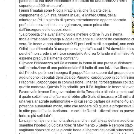
patrimoni la cui base imponibile è costituita da una ricchezza netta
superiore a 500 mila euro”.
I primi firmatari sono Nicola Fratoianni, che fa parte della
componente di Sinistra Italiana in Leu, e Matteo Orfini, della
minoranza Pd. La strada di questo emendamento appare sbarrata
però dalle reazioni della maggioranza, ancor prima che
dall’insorgere delle opposizioni.
“La proposta che avanziamo vuole mettere ordine in un sistema
fiscale irrazionale” spiega Nicola Fratoianni sul Manifesto chiedendo 
vera, “le tasse vanno abbassate? Si per i ceti medi e popolari, non certo
Orfini la patrimoniale ”è una proposta giusta” su cui il Pd dovrebbe di
perchè “non credo che il vice segretario Andrea Orlando o il ministr
esserne pregiudizialmente contrari”.
E invece l’imbarazzo nel Pd assume la forma di una presa di distanz
sull’introduzione di una patrimoniale è il frutto di una iniziativa libera 
del Pd, che però non impegna il gruppo” fanno sapere dal gruppo dem
aggiungono i deputati dem Ubaldo Pagano, capogruppo in commission
Fragomeli, capogruppo in commissione Finanze, “proseguiamo col tag
questa manovra. Questa è la priorità per il Pd: tagliare le tasse ai lavor
Favorevole invece l’ex governatore della Toscana e attuale commissar
il quale sottolinea che “consentirebbe allo Stato di incassare 18 miliard
una vera anagrafe patrimoniale – di cui sento parlare da almeno 40 anni
potrebbe aumentare molto, oltre che rendere più giusta e progressiva l
In altre parole “se lo facciamo – conclude Rossi – diventiamo un paese
forte, e più solidale”.
La patrimoniale non fa molta strada anche negli alleati della maggiora
smentire l’ipotesi, giudicata folle: “Il Movimento 5 Stelle è sempre stato
vogliamo spazzare via le piccole tasse e liberarci dei cavilli burocratic