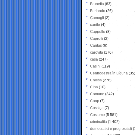
Brunetta
(83)
Burlando
(26)
Camogli
(2)
canile
(4)
Cappello
(8)
Caprotti
(2)
Caritas
(6)
carovita
(170)
casa
(247)
Casini
(119)
Centrodestra in Liguria
(35
Chiesa
(276)
Cina
(10)
Comune
(342)
Coop
(7)
Cossiga
(7)
Costume
(5.581)
criminalità
(1.402)
democratici e progressisti
(