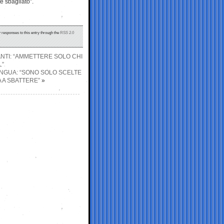
te sbagliato”.
y responses to this entry through the
RSS 2.0
NTI: “AMMETTERE SOLO CHI
L”
LINGUA: “SONO SOLO SCELTE
 A SBATTERE”
»