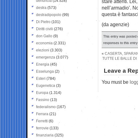
denuncia
(14.528)
stare attenti. Lei
nell’armadio’. N
destra
(573)
questa è fantasc
destradipopolo
(99)
Di Pietro
(101)
(da agenzie)
Diritti civili
(276)
don Gallo
(9)
This entry was posted o
economia
(2.331)
responses to this entr
elezioni
(3.303)
«
CASERTA, SPARAN
emergenza
(3.077)
TUTTE LE BALLE DI
Energia
(45)
Leave a Rep
Esselunga
(2)
Esteri
(784)
You must be
log
Eugenetica
(3)
Europa
(1.314)
Fassino
(13)
federalismo
(167)
Ferrara
(21)
Ferretti
(6)
ferrovie
(133)
finanziaria
(325)