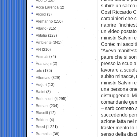
Aborto
(20)
subire un sacco
Acca Larentia
(2)
Così Riccardo C
Alcool
(3)
carabinieri che 
Alemanno
(150)
riaprire l’inchie
Alfano
(315)
un video postato
Alitalia
(123)
ministri Salvini 
Ambiente
(341)
Conte: mi ascolti
AN
(210)
“Avevo manifesta
paure che si son
Animali
(74)
presso la scuola 
Arancioni
(2)
lavorare a scuol
arte
(175)
subito minacce, n
Attentato
(329)
ministri Salvini 
Auguri
(13)
una persona one
Batini
(3)
distruggendo. Mi
Berlusconi
(4.295)
comandante gene
Bersani
(234)
– sarò costretto
Biasotti
(12)
succedendo perch
Boldrini
(4)
azione fatta nei 
Bossi
(1.221)
trasferimento lo
senso della disc
Brambilla
(38)