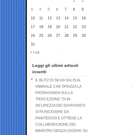
1
2
3
4
5
6
7
8
9
10
11
12
13
14
15
16
17
18
19
20
21
22
23
24
25
26
27
28
29
30
31
« Lug
Leggi gli ultimi articoli
inseriti
IL BLITZ DI SILVIA SALIS AL
VIMINALE CHE SPIAZZA LA
PROPAGANDA SULLA
“PERCEZIONE” DI IN-
SICUREZZA DEI SOVRANISTI:
SI FA RICEVERE DA
PIANTEDOSI E OTTIENE LA
COLLABORAZIONE DEL
MINISTRO SENZA CEDERE SU