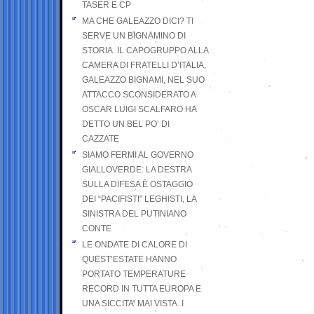
TASER E CP
MA CHE GALEAZZO DICI? TI
SERVE UN BIGNAMINO DI
STORIA. IL CAPOGRUPPO ALLA
CAMERA DI FRATELLI D’ITALIA,
GALEAZZO BIGNAMI, NEL SUO
ATTACCO SCONSIDERATO A
OSCAR LUIGI SCALFARO HA
DETTO UN BEL PO’ DI
CAZZATE
SIAMO FERMI AL GOVERNO
GIALLOVERDE: LA DESTRA
SULLA DIFESA È OSTAGGIO
DEI “PACIFISTI” LEGHISTI, LA
SINISTRA DEL PUTINIANO
CONTE
LE ONDATE DI CALORE DI
QUEST’ESTATE HANNO
PORTATO TEMPERATURE
RECORD IN TUTTA EUROPA E
UNA SICCITA’ MAI VISTA. I