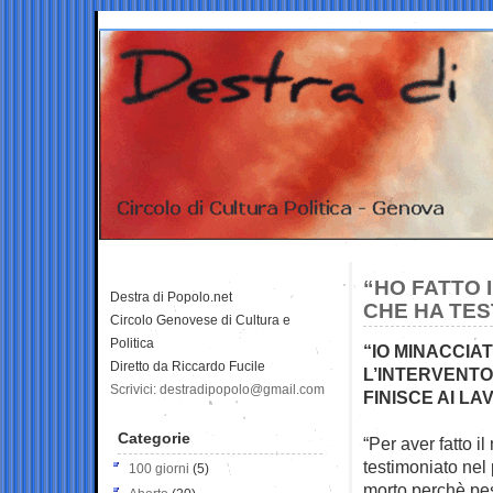
“HO FATTO 
Destra di Popolo.net
CHE HA TES
Circolo Genovese di Cultura e
Politica
“IO MINACCIA
Diretto da Riccardo Fucile
L’INTERVENTO 
Scrivici: destradipopolo@gmail.com
FINISCE AI LA
Categorie
“Per aver fatto 
testimoniato nel
100 giorni
(5)
morto perchè pest