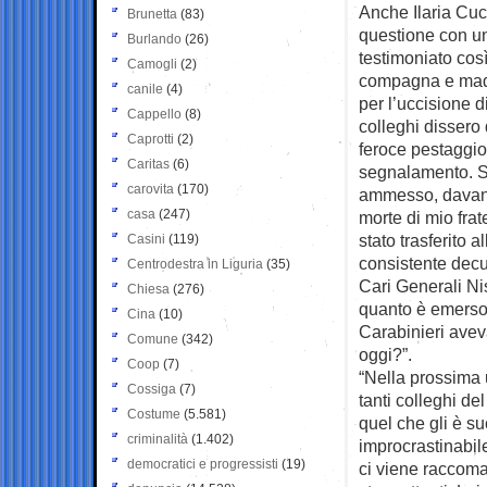
Anche Ilaria Cuc
Brunetta
(83)
questione con u
Burlando
(26)
testimoniato cos
Camogli
(2)
compagna e madre
canile
(4)
per l’uccisione d
Cappello
(8)
colleghi dissero
Caprotti
(2)
feroce pestaggio 
Caritas
(6)
segnalamento. So
carovita
(170)
ammesso, davanti 
casa
(247)
morte di mio fra
stato trasferito
Casini
(119)
consistente decur
Centrodestra in Liguria
(35)
Cari Generali Nis
Chiesa
(276)
quanto è emerso 
Cina
(10)
Carabinieri ave
Comune
(342)
oggi?”.
Coop
(7)
“Nella prossima u
Cossiga
(7)
tanti colleghi d
Costume
(5.581)
quel che gli è s
criminalità
(1.402)
improcrastinabil
democratici e progressisti
(19)
ci viene raccoma