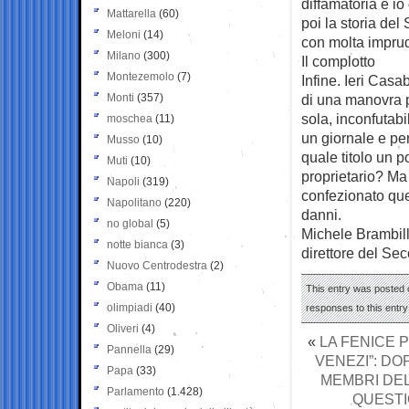
diffamatoria e io
Mattarella
(60)
poi la storia de
Meloni
(14)
con molta impru
Milano
(300)
Il complotto
Montezemolo
(7)
Infine. Ieri Casab
Monti
(357)
di una manovra po
sola, inconfutabi
moschea
(11)
un giornale e pe
Musso
(10)
quale titolo un po
Muti
(10)
proprietario? Ma
Napoli
(319)
confezionato ques
Napolitano
(220)
danni.
no global
(5)
Michele Brambil
notte bianca
(3)
direttore del Se
Nuovo Centrodestra
(2)
Obama
(11)
This entry was posted o
olimpiadi
(40)
responses to this entr
Oliveri
(4)
«
LA FENICE 
Pannella
(29)
VENEZI”: DO
Papa
(33)
MEMBRI DEL
Parlamento
(1.428)
QUESTI