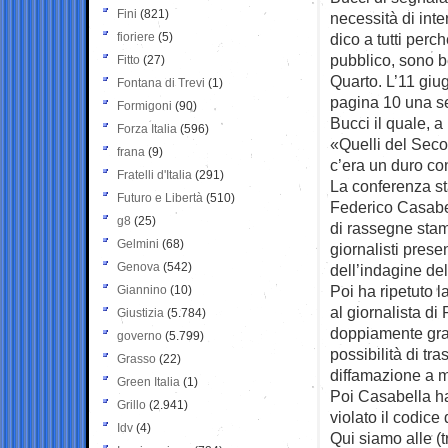
Fini
(821)
necessità di inte
fioriere
(5)
dico a tutti perc
pubblico, sono b
Fitto
(27)
Quarto. L’11 giug
Fontana di Trevi
(1)
pagina 10 una se
Formigoni
(90)
Bucci il quale, 
Forza Italia
(596)
«Quelli del Seco
frana
(9)
c’era un duro co
Fratelli d'Italia
(291)
La conferenza st
Futuro e Libertà
(510)
Federico Casabel
g8
(25)
di rassegne stamp
Gelmini
(68)
giornalisti pres
Genova
(542)
dell’indagine de
Poi ha ripetuto 
Giannino
(10)
al giornalista di
Giustizia
(5.784)
doppiamente grat
governo
(5.799)
possibilità di t
Grasso
(22)
diffamazione a 
Green Italia
(1)
Poi Casabella ha 
Grillo
(2.941)
violato il codic
Idv
(4)
Qui siamo alle (