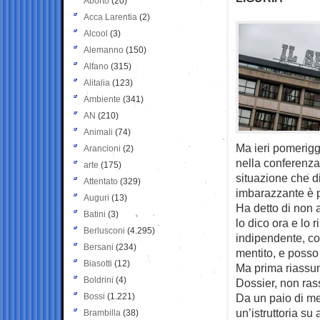
Aborto
(20)
Acca Larentia
(2)
Alcool
(3)
Alemanno
(150)
Alfano
(315)
Alitalia
(123)
Ambiente
(341)
AN
(210)
Animali
(74)
Ma ieri pomerigg
Arancioni
(2)
nella conferenza
arte
(175)
situazione che d
Attentato
(329)
imbarazzante è po
Auguri
(13)
Ha detto di non 
Batini
(3)
lo dico ora e lo 
Berlusconi
(4.295)
indipendente, co
Bersani
(234)
mentito, e posso
Biasotti
(12)
Ma prima riassumi
Boldrini
(4)
Dossier, non ra
Bossi
(1.221)
Da un paio di mes
un’istruttoria su
Brambilla
(38)