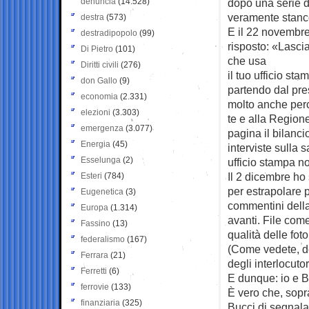
denuncia
(14.528)
dopo una serie d
veramente stanco
destra
(573)
E il 22 novembre
destradipopolo
(99)
risposto: «Lasci
Di Pietro
(101)
che usa
Diritti civili
(276)
il tuo ufficio st
don Gallo
(9)
partendo dal pre
economia
(2.331)
molto anche perc
elezioni
(3.303)
te e alla Region
emergenza
(3.077)
pagina il bilanci
Energia
(45)
interviste sulla 
Esselunga
(2)
ufficio stampa no
Il 2 dicembre ho 
Esteri
(784)
per estrapolare p
Eugenetica
(3)
commentini della
Europa
(1.314)
avanti. File come
Fassino
(13)
qualità delle fo
federalismo
(167)
(Come vedete, del
Ferrara
(21)
degli interlocutor
Ferretti
(6)
E dunque: io e B
ferrovie
(133)
È vero che, sopra
finanziaria
(325)
Bucci di segnala