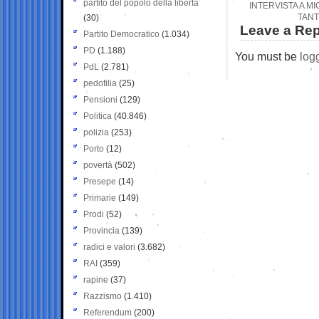
partito del popolo della libertà
INTERVISTA A M
TANT
(30)
Leave a Rep
Partito Democratico
(1.034)
PD
(1.188)
You must be
log
PdL
(2.781)
pedofilia
(25)
Pensioni
(129)
Politica
(40.846)
polizia
(253)
Porto
(12)
povertà
(502)
Presepe
(14)
Primarie
(149)
Prodi
(52)
Provincia
(139)
radici e valori
(3.682)
RAI
(359)
rapine
(37)
Razzismo
(1.410)
Referendum
(200)