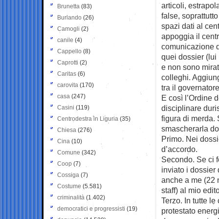
articoli, estrapo
Brunetta
(83)
false, soprattutto
Burlando
(26)
spazi dati al cen
Camogli
(2)
appoggia il centr
canile
(4)
comunicazione d
Cappello
(8)
quei dossier (lui
Caprotti
(2)
e non sono mirate
Caritas
(6)
colleghi. Aggiun
carovita
(170)
tra il governatore
casa
(247)
E così l’Ordine 
disciplinare dur
Casini
(119)
figura di merda.
Centrodestra in Liguria
(35)
smascherarla do
Chiesa
(276)
Primo. Nei dossi
Cina
(10)
d’accordo.
Comune
(342)
Secondo. Se ci f
Coop
(7)
inviato i dossier
Cossiga
(7)
anche a me (22 no
Costume
(5.581)
staff) al mio edit
criminalità
(1.402)
Terzo. In tutte l
democratici e progressisti
(19)
protestato energ