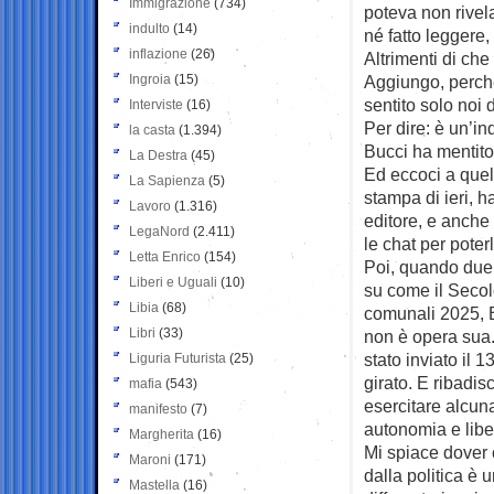
Immigrazione
(734)
poteva non rivel
indulto
(14)
né fatto leggere,
inflazione
(26)
Altrimenti di ch
Ingroia
(15)
Aggiungo, perché
sentito solo noi 
Interviste
(16)
Per dire: è un’i
la casta
(1.394)
Bucci ha mentito
La Destra
(45)
Ed eccoci a quel
La Sapienza
(5)
stampa di ieri, 
Lavoro
(1.316)
editore, e anche
LegaNord
(2.411)
le chat per poterl
Letta Enrico
(154)
Poi, quando due c
Liberi e Uguali
(10)
su come il Secol
Libia
(68)
comunali 2025, B
Libri
(33)
non è opera sua. 
stato inviato il 
Liguria Futurista
(25)
girato. E ribadi
mafia
(543)
esercitare alcun
manifesto
(7)
autonomia e libe
Margherita
(16)
Mi spiace dover 
Maroni
(171)
dalla politica è 
Mastella
(16)