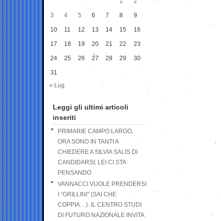
1
2
3
4
5
6
7
8
9
10
11
12
13
14
15
16
17
18
19
20
21
22
23
24
25
26
27
28
29
30
31
« Lug
Leggi gli ultimi articoli
inseriti
PRIMARIE CAMPO LARGO,
ORA SONO IN TANTI A
CHIEDERE A SILVIA SALIS DI
CANDIDARSI: LEI CI STA
PENSANDO
VANNACCI VUOLE PRENDERSI
I “GRILLINI” (SAI CHE
COPPIA…). IL CENTRO STUDI
DI FUTURO NAZIONALE INVITA