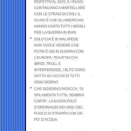
RISPETTO AL 2025, E I RUSSI
CONTINUANO A MARTELLARE
CON LE STRAGI DI CIVILI. IL
GUAIO È CHE GLI AMERICANI
HANNO USATO TUTTI I MISSILI
PER LA GUERRA IN IRAN
SOLO CHI È IN MALAFEDE
NON VUOLE VEDERE CHE
PUTIN È GIÀ IN GUERRA CON
L’EUROPA: TRA ATTACCHI
IBRIDI, TROLL E
INTERFERENZE, I BLITZ SONO
SOTTO GLI OCCHI DI TUTTI
OGNI GIORNO
CHE GOVERNO PATACCA. “SI
SFILAMENTA TUTTA, SEMBRA
CARTA”. LA NUOVA POLO
D’ORDINANZA DEI VIGILI DEL
FUOCO SI STRAPPA CON UN
PO’ D’ACQUA