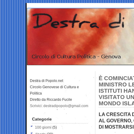
È COMINCIAT
Destra di Popolo.net
MINISTRO L
Circolo Genovese di Cultura e
ISTITUTI H
Politica
VISITATO U
Diretto da Riccardo Fucile
MONDO ISLA
Scrivici: destradipopolo@gmail.com
LA CRESCITA 
Categorie
AL GOVERNO, 
DI MOSTRARSI
100 giorni
(5)