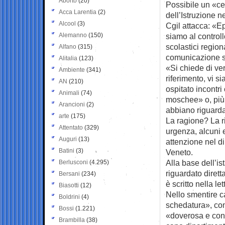
Aborto
(20)
Possibile un «cen
Acca Larentia
(2)
dell’Istruzione 
Alcool
(3)
Cgil attacca: «E
Alemanno
(150)
siamo al controllo
scolastici region
Alfano
(315)
comunicazione scri
Alitalia
(123)
«Si chiede di ver
Ambiente
(341)
riferimento, vi s
AN
(210)
ospitato incontri
Animali
(74)
moschee» o, più 
Arancioni
(2)
abbiano riguarda
arte
(175)
La ragione? La ri
Attentato
(329)
urgenza, alcuni e
Auguri
(13)
attenzione nel di
Batini
(3)
Veneto.
Alla base dell’is
Berlusconi
(4.295)
riguardato diret
Bersani
(234)
è scritto nella let
Biasotti
(12)
Nello smentire c
Boldrini
(4)
schedatura», com
Bossi
(1.221)
«doverosa e cons
Brambilla
(38)