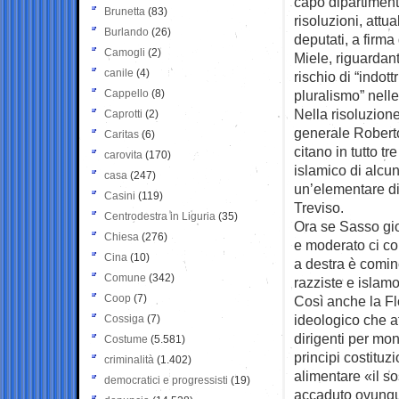
capo dipartimen
Brunetta
(83)
risoluzioni, att
Burlando
(26)
deputati, a firm
Camogli
(2)
Miele, riguardanti
canile
(4)
rischio di “indot
Cappello
(8)
pluralismo” nell
Nella risoluzione
Caprotti
(2)
generale Roberto 
Caritas
(6)
citano in tutto tr
carovita
(170)
islamico di alcun
casa
(247)
un’elementare di
Casini
(119)
Treviso.
Centrodestra in Liguria
(35)
Ora se Sasso gio
Chiesa
(276)
e moderato ci cop
Cina
(10)
a destra è cominc
Comune
(342)
razziste e islam
Coop
(7)
Così anche la Fl
ideologico che a
Cossiga
(7)
dirigenti per mon
Costume
(5.581)
principi costituz
criminalità
(1.402)
alimentare «il so
democratici e progressisti
(19)
accaduto ovunque