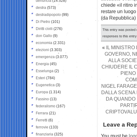
denuncia
(14.528)
chiede «il ritir
destra
(573)
restare un luogo
destradipopolo
(99)
(da Repubblica)
Di Pietro
(101)
Diritti civili
(276)
This entry was posted o
don Gallo
(9)
responses to this entr
economia
(2.331)
«
IL MINISTRO
elezioni
(3.303)
GOVERNO, NE
emergenza
(3.077)
ALLA SOCIE
Energia
(45)
CHIUDERE IL 
Esselunga
(2)
PIENO
Esteri
(784)
COM
Eugenetica
(3)
NIGEL FARAGE 
DALLA SCENA 
Europa
(1.314)
DA QUANDO S
Fassino
(13)
PARTIR
federalismo
(167)
CRIPTOVALU
Ferrara
(21)
Ferretti
(6)
Leave a Rep
ferrovie
(133)
finanziaria
(325)
You must be
log