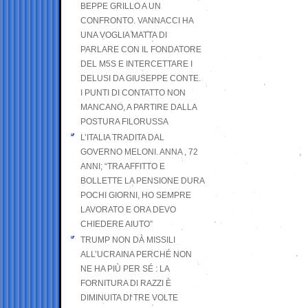
BEPPE GRILLO A UN
CONFRONTO. VANNACCI HA
UNA VOGLIA MATTA DI
PARLARE CON IL FONDATORE
DEL M5S E INTERCETTARE I
DELUSI DA GIUSEPPE CONTE.
I PUNTI DI CONTATTO NON
MANCANO, A PARTIRE DALLA
POSTURA FILORUSSA
L’ITALIA TRADITA DAL
GOVERNO MELONI. ANNA , 72
ANNI; “TRA AFFITTO E
BOLLETTE LA PENSIONE DURA
POCHI GIORNI, HO SEMPRE
LAVORATO E ORA DEVO
CHIEDERE AIUTO”
TRUMP NON DÀ MISSILI
ALL’UCRAINA PERCHÉ NON
NE HA PIÙ PER SÉ : LA
FORNITURA DI RAZZI È
DIMINUITA DI TRE VOLTE