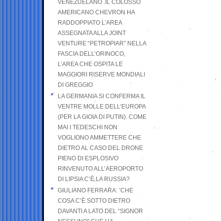
VENEZUELANO .IL COLOSSO
AMERICANO CHEVRON HA
RADDOPPIATO L’AREA
ASSEGNATA ALLA JOINT
VENTURE “PETROPIAR” NELLA
FASCIA DELL’ORINOCO,
L’AREA CHE OSPITA LE
MAGGIORI RISERVE MONDIALI
DI GREGGIO
LA GERMANIA SI CONFERMA IL
VENTRE MOLLE DELL’EUROPA
(PER LA GIOIA DI PUTIN). COME
MAI I TEDESCHI NON
VOGLIONO AMMETTERE CHE
DIETRO AL CASO DEL DRONE
PIENO DI ESPLOSIVO
RINVENUTO ALL’AEROPORTO
DI LIPSIA C’È LA RUSSIA?
GIULIANO FERRARA: ’CHE
COSA C’È SOTTO DIETRO
DAVANTI A LATO DEL “SIGNOR