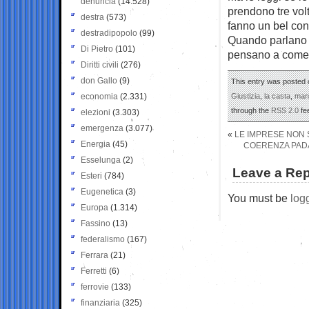
denuncia
(14.528)
prendono tre vol
destra
(573)
fanno un bel con
destradipopolo
(99)
Quando parlano t
Di Pietro
(101)
pensano a come 
Diritti civili
(276)
don Gallo
(9)
This entry was posted o
economia
(2.331)
Giustizia
,
la casta
,
mani
through the
RSS 2.0
fe
elezioni
(3.303)
emergenza
(3.077)
«
LE IMPRESE NON 
Energia
(45)
COERENZA PADA
Esselunga
(2)
Leave a Rep
Esteri
(784)
Eugenetica
(3)
You must be
log
Europa
(1.314)
Fassino
(13)
federalismo
(167)
Ferrara
(21)
Ferretti
(6)
ferrovie
(133)
finanziaria
(325)