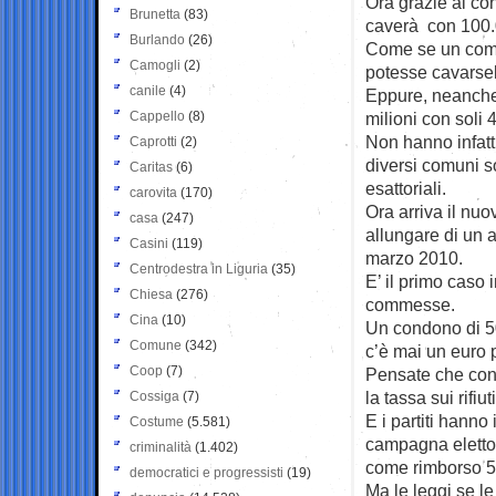
Ora grazie al con
Brunetta
(83)
caverà con 100.0
Burlando
(26)
Come se un comun
Camogli
(2)
potesse cavarse
canile
(4)
Eppure, neanche 
Cappello
(8)
milioni con soli 4 
Non hanno infatt
Caprotti
(2)
diversi comuni son
Caritas
(6)
esattoriali.
carovita
(170)
Ora arriva il nu
casa
(247)
allungare di un a
Casini
(119)
marzo 2010.
Centrodestra in Liguria
(35)
E’ il primo caso 
Chiesa
(276)
commesse.
Cina
(10)
Un condono di 5
Comune
(342)
c’è mai un euro pe
Coop
(7)
Pensate che con q
la tassa sui rifiuti
Cossiga
(7)
E i partiti hanno 
Costume
(5.581)
campagna elettor
criminalità
(1.402)
come rimborso 503
democratici e progressisti
(19)
Ma le leggi se l