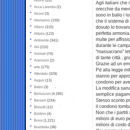
Aborto
(20)
Agli italiani ch
Acca Larentia
(2)
orecchie da
mer
Alcool
(3)
sono in ballo i l
Alemanno
(150)
che il sistema di
dovuto lo trovan
Alfano
(315)
perfetta armonia
Alitalia
(123)
multe per affiss
Ambiente
(341)
durante le campa
AN
(210)
“massacrano” let
Animali
(74)
di tante città , g
Arancioni
(2)
Grazie ad un e
arte
(175)
Pd alla legge mi
Attentato
(329)
stanno per appro
Auguri
(13)
condono per avere
Batini
(3)
La modifica sana
semplice pagamen
Berlusconi
(4.295)
Stesso sconto pr
Bersani
(234)
il condono tomba
Biasotti
(12)
Non che i partit
Boldrini
(4)
milioni di euro 
Bossi
(1.221)
milioni di costo
Brambilla
(38)