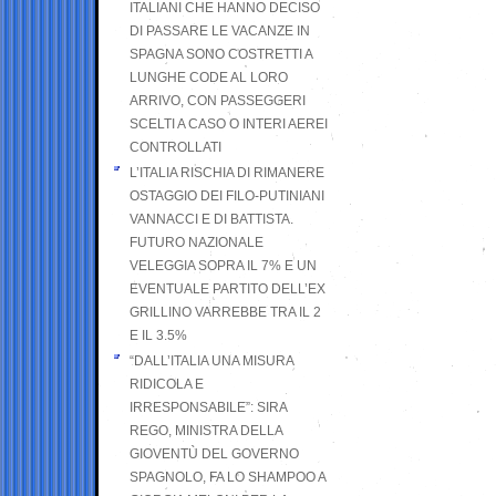
ITALIANI CHE HANNO DECISO
DI PASSARE LE VACANZE IN
SPAGNA SONO COSTRETTI A
LUNGHE CODE AL LORO
ARRIVO, CON PASSEGGERI
SCELTI A CASO O INTERI AEREI
CONTROLLATI
L’ITALIA RISCHIA DI RIMANERE
OSTAGGIO DEI FILO-PUTINIANI
VANNACCI E DI BATTISTA.
FUTURO NAZIONALE
VELEGGIA SOPRA IL 7% E UN
EVENTUALE PARTITO DELL’EX
GRILLINO VARREBBE TRA IL 2
E IL 3.5%
“DALL’ITALIA UNA MISURA
RIDICOLA E
IRRESPONSABILE”: SIRA
REGO, MINISTRA DELLA
GIOVENTÙ DEL GOVERNO
SPAGNOLO, FA LO SHAMPOO A