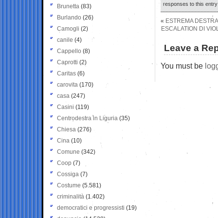
responses to this entr
Brunetta
(83)
Burlando
(26)
«
ESTREMA DESTRA 
Camogli
(2)
ESCALATION DI VIO
canile
(4)
Leave a Rep
Cappello
(8)
Caprotti
(2)
You must be
log
Caritas
(6)
carovita
(170)
casa
(247)
Casini
(119)
Centrodestra in Liguria
(35)
Chiesa
(276)
Cina
(10)
Comune
(342)
Coop
(7)
Cossiga
(7)
Costume
(5.581)
criminalità
(1.402)
democratici e progressisti
(19)