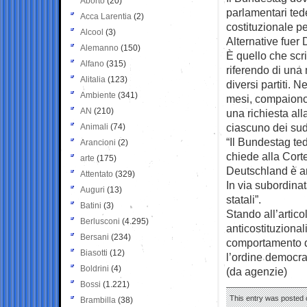
Aborto
(20)
parlamentari
ted
Acca Larentia
(2)
costituzionale per
Alcool
(3)
Alternative fuer
Alemanno
(150)
È quello che scr
Alfano
(315)
riferendo di una
Alitalia
(123)
diversi partiti. 
Ambiente
(341)
mesi, compaiono
AN
(210)
una richiesta al
ciascuno dei sud
Animali
(74)
“Il Bundestag ted
Arancioni
(2)
chiede alla Corte 
arte
(175)
Deutschland è an
Attentato
(329)
In via subordina
Auguri
(13)
statali”.
Batini
(3)
Stando all’articol
Berlusconi
(4.295)
anticostituzional
Bersani
(234)
comportamento de
Biasotti
(12)
l’ordine democrat
Boldrini
(4)
(da agenzie)
Bossi
(1.221)
This entry was posted o
Brambilla
(38)