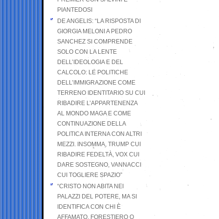
PIANTEDOSI
DE ANGELIS: “LA RISPOSTA DI
GIORGIA MELONI A PEDRO
SANCHEZ SI COMPRENDE
SOLO CON LA LENTE
DELL’IDEOLOGIA E DEL
CALCOLO: LE POLITICHE
DELL’IMMIGRAZIONE COME
TERRENO IDENTITARIO SU CUI
RIBADIRE L’APPARTENENZA
AL MONDO MAGA E COME
CONTINUAZIONE DELLA
POLITICA INTERNA CON ALTRI
MEZZI. INSOMMA, TRUMP CUI
RIBADIRE FEDELTÀ, VOX CUI
DARE SOSTEGNO, VANNACCI
CUI TOGLIERE SPAZIO”
“CRISTO NON ABITA NEI
PALAZZI DEL POTERE, MA SI
IDENTIFICA CON CHI È
AFFAMATO, FORESTIERO O