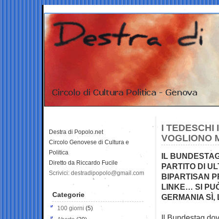
I TEDESCHI 
Destra di Popolo.net
VOGLIONO 
Circolo Genovese di Cultura e
Politica
IL BUNDESTAG
Diretto da Riccardo Fucile
PARTITO DI U
Scrivici: destradipopolo@gmail.com
BIPARTISAN P
LINKE… SI PUÒ
Categorie
GERMANIA SÌ,
100 giorni
(5)
Il Bundestag dovr