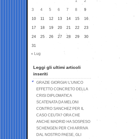
1
2
3
4
5
6
7
8
9
10
11
12
13
14
15
16
17
18
19
20
21
22
23
24
25
26
27
28
29
30
31
« Lug
Leggi gli ultimi articoli
inseriti
GRAZIE GIORGIA! L’UNICO
EFFETTO CONCRETO DELLA
CRISI DIPLOMATICA
SCATENATA DA MELONI
CONTRO SANCHEZ PER IL
CASO CEUTA? ORA CHE
ANCHE MADRID HA SOSPESO
SCHENGEN PER CHI ARRIVA
DAL NOSTRO PAESE, GLI