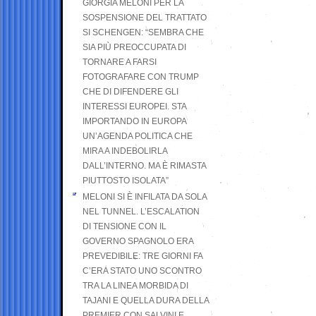
GIORGIA MELONI PER LA
SOSPENSIONE DEL TRATTATO
SI SCHENGEN: “SEMBRA CHE
SIA PIÙ PREOCCUPATA DI
TORNARE A FARSI
FOTOGRAFARE CON TRUMP
CHE DI DIFENDERE GLI
INTERESSI EUROPEI. STA
IMPORTANDO IN EUROPA
UN’AGENDA POLITICA CHE
MIRA A INDEBOLIRLA
DALL’INTERNO. MA È RIMASTA
PIUTTOSTO ISOLATA”
MELONI SI È INFILATA DA SOLA
NEL TUNNEL. L’ESCALATION
DI TENSIONE CON IL
GOVERNO SPAGNOLO ERA
PREVEDIBILE: TRE GIORNI FA
C’ERA STATO UNO SCONTRO
TRA LA LINEA MORBIDA DI
TAJANI E QUELLA DURA DELLA
PREMIER CON SALVINI E