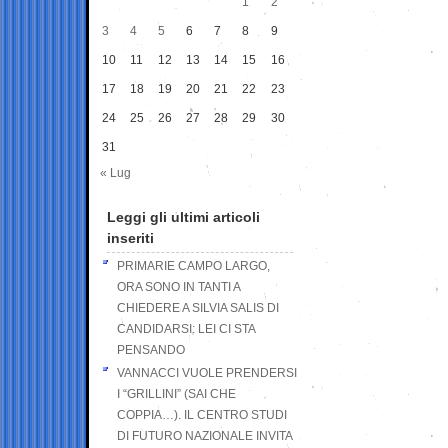
1
2
3
4
5
6
7
8
9
10
11
12
13
14
15
16
17
18
19
20
21
22
23
24
25
26
27
28
29
30
31
« Lug
Leggi gli ultimi articoli
inseriti
PRIMARIE CAMPO LARGO,
ORA SONO IN TANTI A
CHIEDERE A SILVIA SALIS DI
CANDIDARSI: LEI CI STA
PENSANDO
VANNACCI VUOLE PRENDERSI
I “GRILLINI” (SAI CHE
COPPIA…). IL CENTRO STUDI
DI FUTURO NAZIONALE INVITA