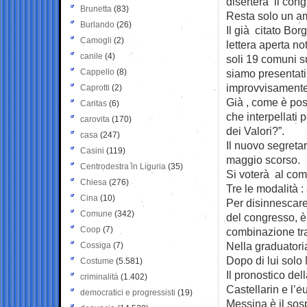
diserterà il con
Brunetta
(83)
Resta solo un am
Burlando
(26)
Il già citato Bor
Camogli
(2)
lettera aperta no
canile
(4)
soli 19 comuni s
Cappello
(8)
siamo presentati
improvvisamente, 
Caprotti
(2)
Già , come è pos
Caritas
(6)
che interpellati 
carovita
(170)
dei Valori?”.
casa
(247)
Il nuovo segretar
Casini
(119)
maggio scorso.
Centrodestra in Liguria
(35)
Si voterà al com
Chiesa
(276)
Tre le modalità :
Cina
(10)
Per disinnescare 
Comune
(342)
del congresso, è
Coop
(7)
combinazione tra
Nella graduatoria
Cossiga
(7)
Dopo di lui solo
Costume
(5.581)
Il pronostico del
criminalità
(1.402)
Castellarin e l’
democratici e progressisti
(19)
Messina è il sosp