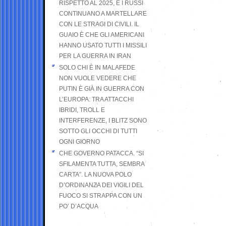
RISPETTO AL 2025, E I RUSSI
CONTINUANO A MARTELLARE
CON LE STRAGI DI CIVILI. IL
GUAIO È CHE GLI AMERICANI
HANNO USATO TUTTI I MISSILI
PER LA GUERRA IN IRAN
SOLO CHI È IN MALAFEDE
NON VUOLE VEDERE CHE
PUTIN È GIÀ IN GUERRA CON
L’EUROPA: TRA ATTACCHI
IBRIDI, TROLL E
INTERFERENZE, I BLITZ SONO
SOTTO GLI OCCHI DI TUTTI
OGNI GIORNO
CHE GOVERNO PATACCA. “SI
SFILAMENTA TUTTA, SEMBRA
CARTA”. LA NUOVA POLO
D’ORDINANZA DEI VIGILI DEL
FUOCO SI STRAPPA CON UN
PO’ D’ACQUA