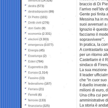
denuncia
(14.528)
braccio di Di Pie
destra
(573)
l’arrivo nell’Idv 
destradipopolo
(99)
Gente poi finita 
Di Pietro
(101)
Messina ha in ma
Diritti civili
(276)
suoi avversari a
don Gallo
(9)
Ignazio è questo
economia
(2.331)
facciamo il mode
sopravvivere’”.
elezioni
(3.303)
In pratica, la co
emergenza
(3.077)
A contrastarlo sa
Energia
(45)
per un ritorno all
Esselunga
(2)
Castellarin è il 
Esteri
(784)
sindaco di Firen
Eugenetica
(3)
La sua mozione è 
Europa
(1.314)
Il leader uffici
Fassino
(13)
che “in cuor suo 
federalismo
(167)
Il duello investe
Ferrara
(21)
milioni di euro, di 
Una cifra cui per
Ferretti
(6)
amministrative 
ferrovie
(133)
La storia è andat
finanziaria
(325)