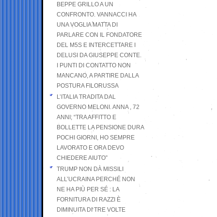
BEPPE GRILLO A UN
CONFRONTO. VANNACCI HA
UNA VOGLIA MATTA DI
PARLARE CON IL FONDATORE
DEL M5S E INTERCETTARE I
DELUSI DA GIUSEPPE CONTE.
I PUNTI DI CONTATTO NON
MANCANO, A PARTIRE DALLA
POSTURA FILORUSSA
L’ITALIA TRADITA DAL
GOVERNO MELONI. ANNA , 72
ANNI; “TRA AFFITTO E
BOLLETTE LA PENSIONE DURA
POCHI GIORNI, HO SEMPRE
LAVORATO E ORA DEVO
CHIEDERE AIUTO”
TRUMP NON DÀ MISSILI
ALL’UCRAINA PERCHÉ NON
NE HA PIÙ PER SÉ : LA
FORNITURA DI RAZZI È
DIMINUITA DI TRE VOLTE