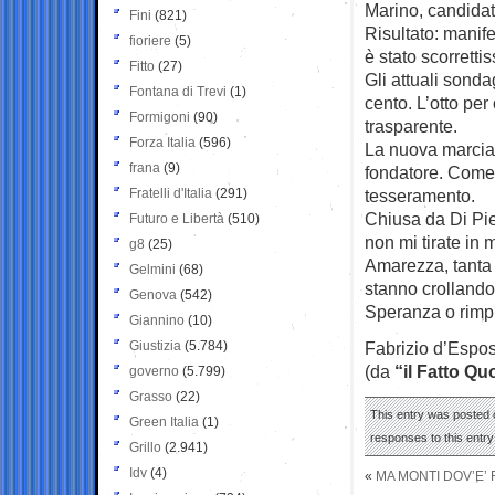
Marino, candidato
Fini
(821)
Risultato: manife
fioriere
(5)
è stato scorretti
Fitto
(27)
Gli attuali sondag
Fontana di Trevi
(1)
cento. L’otto per
Formigoni
(90)
trasparente.
Forza Italia
(596)
La nuova marcia 
frana
(9)
fondatore. Come d
Fratelli d'Italia
(291)
tesseramento.
Chiusa da Di Pie
Futuro e Libertà
(510)
non mi tirate in 
g8
(25)
Amarezza, tanta 
Gelmini
(68)
stanno crollando
Genova
(542)
Speranza o rimp
Giannino
(10)
Giustizia
(5.784)
Fabrizio d’Espos
(da
“il Fatto Qu
governo
(5.799)
Grasso
(22)
This entry was posted 
Green Italia
(1)
responses to this entr
Grillo
(2.941)
Idv
(4)
«
MA MONTI DOV’E’ 