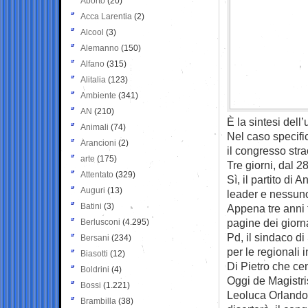
Aborto
(20)
Acca Larentia
(2)
Alcool
(3)
Alemanno
(150)
Alfano
(315)
Alitalia
(123)
Ambiente
(341)
AN
(210)
È la sintesi dell
Animali
(74)
Nel caso specific
Arancioni
(2)
il congresso stra
arte
(175)
Tre giorni, dal 2
Attentato
(329)
Sì, il partito di 
Auguri
(13)
leader e nessuno
Batini
(3)
Appena tre anni 
pagine dei giorna
Berlusconi
(4.295)
Pd, il sindaco di
Bersani
(234)
per le regionali
Biasotti
(12)
Di Pietro che cen
Boldrini
(4)
Oggi de Magistris
Bossi
(1.221)
Leoluca Orlando,
Brambilla
(38)