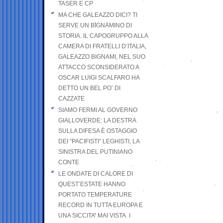
TASER E CP
MA CHE GALEAZZO DICI? TI
SERVE UN BIGNAMINO DI
STORIA. IL CAPOGRUPPO ALLA
CAMERA DI FRATELLI D’ITALIA,
GALEAZZO BIGNAMI, NEL SUO
ATTACCO SCONSIDERATO A
OSCAR LUIGI SCALFARO HA
DETTO UN BEL PO’ DI
CAZZATE
SIAMO FERMI AL GOVERNO
GIALLOVERDE: LA DESTRA
SULLA DIFESA È OSTAGGIO
DEI “PACIFISTI” LEGHISTI, LA
SINISTRA DEL PUTINIANO
CONTE
LE ONDATE DI CALORE DI
QUEST’ESTATE HANNO
PORTATO TEMPERATURE
RECORD IN TUTTA EUROPA E
UNA SICCITA’ MAI VISTA. I