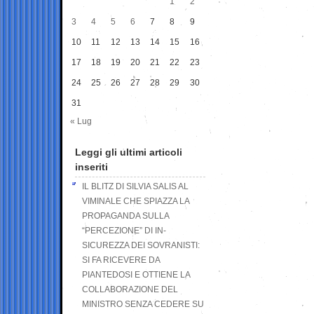
1
2
3
4
5
6
7
8
9
10
11
12
13
14
15
16
17
18
19
20
21
22
23
24
25
26
27
28
29
30
31
« Lug
Leggi gli ultimi articoli
inseriti
IL BLITZ DI SILVIA SALIS AL
VIMINALE CHE SPIAZZA LA
PROPAGANDA SULLA
“PERCEZIONE” DI IN-
SICUREZZA DEI SOVRANISTI:
SI FA RICEVERE DA
PIANTEDOSI E OTTIENE LA
COLLABORAZIONE DEL
MINISTRO SENZA CEDERE SU