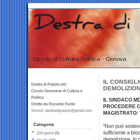
IL CONSIGL
Destra di Popolo.net
DEMOLIZIO
Circolo Genovese di Cultura e
Politica
IL SINDACO M
Diretto da Riccardo Fucile
PROCEDERE CO
Scrivici: destradipopolo@gmail.com
MAGISTRATO: “
Categorie
“Non può sostene
sufficiente a bl
100 giorni
(5)
demolizione. In o