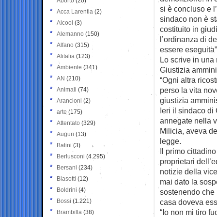
Aborto
(20)
si è concluso e 
Acca Larentia
(2)
sindaco non è st
Alcool
(3)
costituito in giud
Alemanno
(150)
l’ordinanza di d
Alfano
(315)
essere eseguita”
Alitalia
(123)
Lo scrive in una 
Ambiente
(341)
Giustizia amminis
AN
(210)
“Ogni altra ricos
perso la vita nov
Animali
(74)
giustizia amminis
Arancioni
(2)
Ieri il sindaco d
arte
(175)
annegate nella vi
Attentato
(329)
Milicia, aveva de
Auguri
(13)
legge.
Batini
(3)
Il primo cittadin
Berlusconi
(4.295)
proprietari dell’
Bersani
(234)
notizie della vic
Biasotti
(12)
mai dato la sosp
Boldrini
(4)
sostenendo che i
Bossi
(1.221)
casa doveva ess
“Io non mi tiro f
Brambilla
(38)