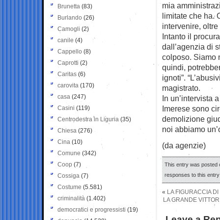
mia amministrazi
Brunetta
(83)
limitate che ha.
Burlando
(26)
intervenire, oltre
Camogli
(2)
Intanto il procur
canile
(4)
dall’agenzia di 
Cappello
(8)
colposo. Siamo ne
Caprotti
(2)
quindi, potrebbe
Caritas
(6)
ignoti”. “L’abusi
carovita
(170)
magistrato.
casa
(247)
In un’intervista 
Imerese sono circ
Casini
(119)
demolizione giud
Centrodestra in Liguria
(35)
noi abbiamo un’
Chiesa
(276)
Cina
(10)
(da agenzie)
Comune
(342)
Coop
(7)
This entry was posted 
responses to this entr
Cossiga
(7)
Costume
(5.581)
«
LA FIGURACCIA DI
criminalità
(1.402)
LA GRANDE VITTORI
democratici e progressisti
(19)
Leave a Rep