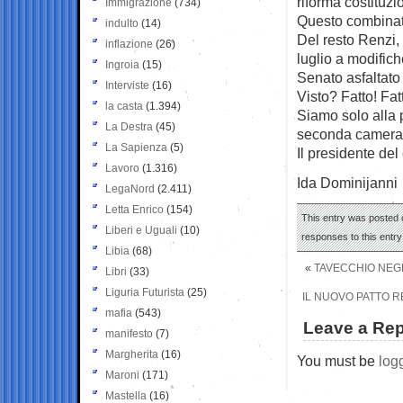
riforma costituzi
Immigrazione
(734)
Questo combinat
indulto
(14)
Del resto Renzi, d
inflazione
(26)
luglio a modifich
Ingroia
(15)
Senato asfaltato 
Interviste
(16)
Visto? Fatto! Fat
la casta
(1.394)
Siamo solo alla 
La Destra
(45)
seconda camera 
La Sapienza
(5)
Il presidente de
Lavoro
(1.316)
Ida Dominijanni
LegaNord
(2.411)
Letta Enrico
(154)
This entry was posted o
Liberi e Uguali
(10)
responses to this entr
Libia
(68)
«
TAVECCHIO NEGL
Libri
(33)
Liguria Futurista
(25)
IL NUOVO PATTO R
mafia
(543)
Leave a Rep
manifesto
(7)
Margherita
(16)
You must be
log
Maroni
(171)
Mastella
(16)