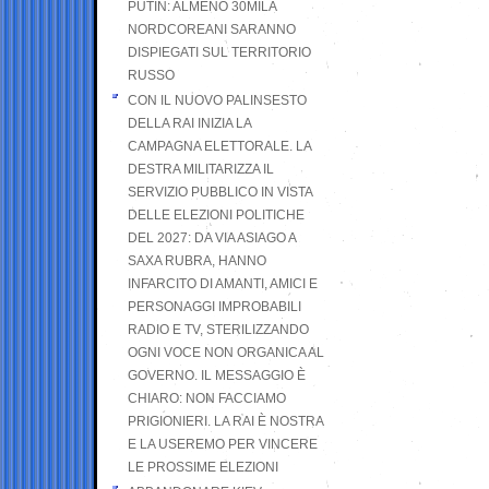
PUTIN: ALMENO 30MILA
NORDCOREANI SARANNO
DISPIEGATI SUL TERRITORIO
RUSSO
CON IL NUOVO PALINSESTO
DELLA RAI INIZIA LA
CAMPAGNA ELETTORALE. LA
DESTRA MILITARIZZA IL
SERVIZIO PUBBLICO IN VISTA
DELLE ELEZIONI POLITICHE
DEL 2027: DA VIA ASIAGO A
SAXA RUBRA, HANNO
INFARCITO DI AMANTI, AMICI E
PERSONAGGI IMPROBABILI
RADIO E TV, STERILIZZANDO
OGNI VOCE NON ORGANICA AL
GOVERNO. IL MESSAGGIO È
CHIARO: NON FACCIAMO
PRIGIONIERI. LA RAI È NOSTRA
E LA USEREMO PER VINCERE
LE PROSSIME ELEZIONI