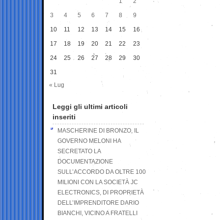
1
2
3
4
5
6
7
8
9
10
11
12
13
14
15
16
17
18
19
20
21
22
23
24
25
26
27
28
29
30
31
« Lug
Leggi gli ultimi articoli
inseriti
MASCHERINE DI BRONZO, IL
GOVERNO MELONI HA
SECRETATO LA
DOCUMENTAZIONE
SULL’ACCORDO DA OLTRE 100
MILIONI CON LA SOCIETÀ JC
ELECTRONICS, DI PROPRIETÀ
DELL’IMPRENDITORE DARIO
BIANCHI, VICINO A FRATELLI