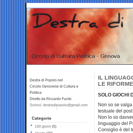
IL LINGUAG
Destra di Popolo.net
LE RIFORM
Circolo Genovese di Cultura e
Politica
SOLO GIOCHI 
Diretto da Riccardo Fucile
Non so se valga l
Scrivici: destradipopolo@gmail.com
testuale del pos
Non lo so davver
Categorie
linguaggio del P
100 giorni
(5)
Consiglio è del t