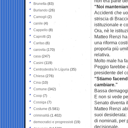
non era parte d
Brunetta
(83)
“Noi manteniam
Burlando
(26)
Accidenti che uo
Camogli
(2)
striscia di Bracci
canile
(4)
istituzionale e c
Cappello
(8)
Ora, nè le istitu
Matteo Renzi ha 
Caprotti
(2)
una riforma costi
Caritas
(6)
proporla più umi
carovita
(170)
relativa.
casa
(247)
Molto male ha fat
Casini
(119)
Peggio farebbe a
Centrodestra in Liguria
(35)
presidente del c
Chiesa
(276)
“Stiamo facendo 
Cina
(10)
cambiare.”
Comune
(342)
Bassa demagogia.
Coop
(7)
E non si vede per
Senato diventa il
Cossiga
(7)
Matteo Renzi abb
Costume
(5.581)
suoi desiderata:
criminalità
(1.402)
di nominati, per 
democratici e progressisti
(19)
decisionale.