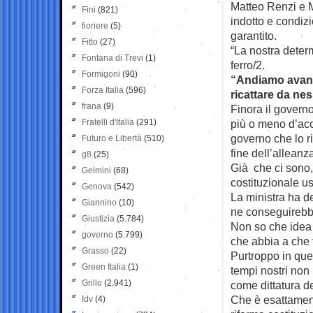
Matteo Renzi e 
Fini
(821)
indotto e condizi
fioriere
(5)
garantito.
Fitto
(27)
“La nostra determ
Fontana di Trevi
(1)
ferro/2.
Formigoni
(90)
“Andiamo avanti
Forza Italia
(596)
ricattare da ne
frana
(9)
Finora il govern
Fratelli d'Italia
(291)
più o meno d’acc
governo che lo ri
Futuro e Libertà
(510)
fine dell’alleanz
g8
(25)
Già che ci sono,
Gelmini
(68)
costituzionale us
Genova
(542)
La ministra ha de
Giannino
(10)
ne conseguirebbe
Giustizia
(5.784)
Non so che idea 
governo
(5.799)
che abbia a che f
Grasso
(22)
Purtroppo in ques
Green Italia
(1)
tempi nostri non 
Grillo
(2.941)
come dittatura d
Che è esattament
Idv
(4)