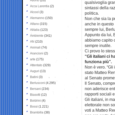
Aborto
(20)
qualsivoglia gr
Acca Larentia
(2)
sintassi della ra
Alcool
(3)
politica.
Alemanno
(150)
Non che sia la p
anche in questo 
Alfano
(315)
sempre lui, Berl
Alitalia
(123)
Appunto da lui, 
Ambiente
(341)
abbiamo capito ch
AN
(210)
sempre inutile.
Animali
(74)
Ci provo lo stess
Arancioni
(2)
“Gli italiani ci
arte
(175)
funziona più”.
Attentato
(329)
Non è vero. “Gli 
Auguri
(13)
stato Matteo Ren
Batini
(3)
al Senato promett
Il Senato, compr
Berlusconi
(4.295)
non aderisce en
Bersani
(234)
rapporti sociali e 
Biasotti
(12)
Gli italiani, in 
Boldrini
(4)
elettorale non so
Bossi
(1.221)
voti a Matteo Re
Brambilla
(38)