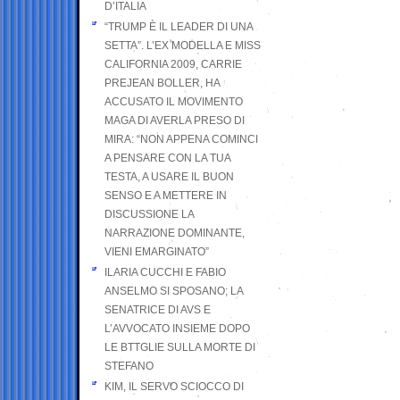
D’ITALIA
“TRUMP È IL LEADER DI UNA
SETTA”. L’EX MODELLA E MISS
CALIFORNIA 2009, CARRIE
PREJEAN BOLLER, HA
ACCUSATO IL MOVIMENTO
MAGA DI AVERLA PRESO DI
MIRA: “NON APPENA COMINCI
A PENSARE CON LA TUA
TESTA, A USARE IL BUON
SENSO E A METTERE IN
DISCUSSIONE LA
NARRAZIONE DOMINANTE,
VIENI EMARGINATO”
ILARIA CUCCHI E FABIO
ANSELMO SI SPOSANO; LA
SENATRICE DI AVS E
L’AVVOCATO INSIEME DOPO
LE BTTGLIE SULLA MORTE DI
STEFANO
KIM, IL SERVO SCIOCCO DI