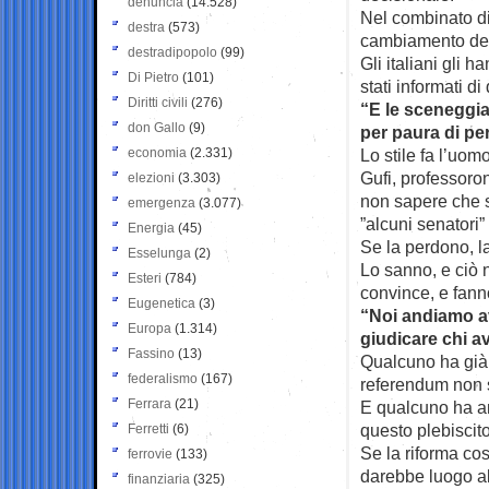
denuncia
(14.528)
Nel combinato dis
destra
(573)
cambiamento del
destradipopolo
(99)
Gli italiani gli 
Di Pietro
(101)
stati informati d
Diritti civili
(276)
“E le sceneggia
don Gallo
(9)
per paura di pe
economia
(2.331)
Lo stile fa l’uomo
Gufi, professoro
elezioni
(3.303)
non sapere che s
emergenza
(3.077)
”alcuni senatori”
Energia
(45)
Se la perdono, la
Esselunga
(2)
Lo sanno, e ciò n
Esteri
(784)
convince, e fann
Eugenetica
(3)
“Noi andiamo ava
Europa
(1.314)
giudicare chi a
Fassino
(13)
Qualcuno ha già 
federalismo
(167)
referendum non 
Ferrara
(21)
E qualcuno ha an
questo plebiscito
Ferretti
(6)
Se la riforma co
ferrovie
(133)
darebbe luogo al
finanziaria
(325)