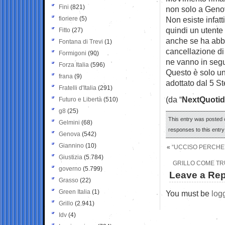
Fini
(821)
non solo a Genova
fioriere
(5)
Non esiste infat
quindi un utente 
Fitto
(27)
anche se ha abba
Fontana di Trevi
(1)
cancellazione di 
Formigoni
(90)
ne vanno in segu
Forza Italia
(596)
Questo è solo un
frana
(9)
adottato dal 5 S
Fratelli d'Italia
(291)
(da “
NextQuotid
Futuro e Libertà
(510)
g8
(25)
This entry was posted 
Gelmini
(68)
responses to this entr
Genova
(542)
Giannino
(10)
«
“UCCISO PERCHE’ 
Giustizia
(5.784)
GRILLO COME TR
governo
(5.799)
Leave a Rep
Grasso
(22)
Green Italia
(1)
You must be
log
Grillo
(2.941)
Idv
(4)