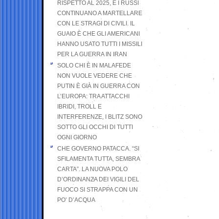
RISPETTO AL 2025, E I RUSSI
CONTINUANO A MARTELLARE
CON LE STRAGI DI CIVILI. IL
GUAIO È CHE GLI AMERICANI
HANNO USATO TUTTI I MISSILI
PER LA GUERRA IN IRAN
SOLO CHI È IN MALAFEDE
NON VUOLE VEDERE CHE
PUTIN È GIÀ IN GUERRA CON
L’EUROPA: TRA ATTACCHI
IBRIDI, TROLL E
INTERFERENZE, I BLITZ SONO
SOTTO GLI OCCHI DI TUTTI
OGNI GIORNO
CHE GOVERNO PATACCA. “SI
SFILAMENTA TUTTA, SEMBRA
CARTA”. LA NUOVA POLO
D’ORDINANZA DEI VIGILI DEL
FUOCO SI STRAPPA CON UN
PO’ D’ACQUA