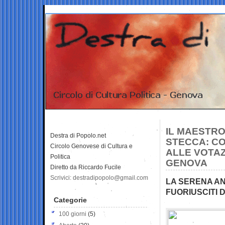
IL MAESTRO
Destra di Popolo.net
STECCA: CO
Circolo Genovese di Cultura e
ALLE VOTAZ
Politica
GENOVA
Diretto da Riccardo Fucile
Scrivici: destradipopolo@gmail.com
LA SERENA AN
FUORIUSCITI 
Categorie
100 giorni
(5)