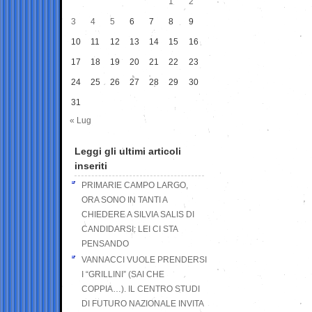
1
2
3
4
5
6
7
8
9
10
11
12
13
14
15
16
17
18
19
20
21
22
23
24
25
26
27
28
29
30
31
« Lug
Leggi gli ultimi articoli
inseriti
PRIMARIE CAMPO LARGO,
ORA SONO IN TANTI A
CHIEDERE A SILVIA SALIS DI
CANDIDARSI: LEI CI STA
PENSANDO
VANNACCI VUOLE PRENDERSI
I “GRILLINI” (SAI CHE
COPPIA…). IL CENTRO STUDI
DI FUTURO NAZIONALE INVITA