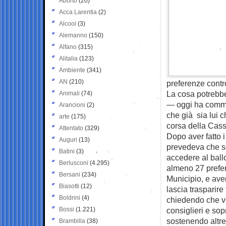
Aborto
(20)
Acca Larentia
(2)
Alcool
(3)
Alemanno
(150)
Alfano
(315)
Alitalia
(123)
Ambiente
(341)
AN
(210)
preferenze contro
La cosa potrebbe
Animali
(74)
— oggi ha commen
Arancioni
(2)
che già sia lui c
arte
(175)
corsa della Cass
Attentato
(329)
Dopo aver fatto i
Auguri
(13)
prevedeva che so
Batini
(3)
accedere al ballo
Berlusconi
(4.295)
almeno 27 prefer
Bersani
(234)
Municipio, e aver
Biasotti
(12)
lascia trasparir
Boldrini
(4)
chiedendo che ve
Bossi
(1.221)
consiglieri e so
sostenendo altre 
Brambilla
(38)