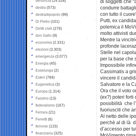
denuncia
(14.528)
di soggetti che “
condurre battagl
destra
(573)
con tutto il cuor
destradipopolo
(99)
Putti, ex candid
Di Pietro
(101)
polemica il MoVi
Diritti civili
(276)
molto attivisti du
don Gallo
(9)
Mentre la vincitr
economia
(2.331)
profonde lacerazi
elezioni
(3.303)
Stelle nel capol
emergenza
(3.077)
per la base che 
Energia
(45)
Impossibile infin
Esselunga
(2)
Cassimatis a gri
vincere il candid
Esteri
(784)
Salvatore e la C
Eugenetica
(3)
Ora che il voto o
Europa
(1.314)
(ex?) poteri fort
Fassino
(13)
possibilità che l
federalismo
(167)
fuoriusciti che a
Ferrara
(21)
Al netto delle i
Ferretti
(6)
perchè al di là di
ferrovie
(133)
d’accesso per tut
finanziaria
(325)
MoVimento rimane