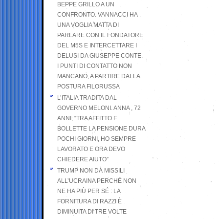
BEPPE GRILLO A UN
CONFRONTO. VANNACCI HA
UNA VOGLIA MATTA DI
PARLARE CON IL FONDATORE
DEL M5S E INTERCETTARE I
DELUSI DA GIUSEPPE CONTE.
I PUNTI DI CONTATTO NON
MANCANO, A PARTIRE DALLA
POSTURA FILORUSSA
L’ITALIA TRADITA DAL
GOVERNO MELONI. ANNA , 72
ANNI; “TRA AFFITTO E
BOLLETTE LA PENSIONE DURA
POCHI GIORNI, HO SEMPRE
LAVORATO E ORA DEVO
CHIEDERE AIUTO”
TRUMP NON DÀ MISSILI
ALL’UCRAINA PERCHÉ NON
NE HA PIÙ PER SÉ : LA
FORNITURA DI RAZZI È
DIMINUITA DI TRE VOLTE