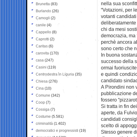
nella sua sconfit
Brunetta
(83)
“Votazioni, per 
Burlando
(26)
votanti candidat
Camogli
(2)
deliberatamente 
canile
(4)
chi da mesi sost
Cappello
(8)
democrazia, ma fa
Caprotti
(2)
perchè ancora abi
Caritas
(6)
sono certo che n
carovita
(170)
In buona sostanz
casa
(247)
successo della s
ormai fuoriuscit
Casini
(119)
e quindi condizio
Centrodestra in Liguria
(35)
candidato sindac
Chiesa
(276)
A Pirondini non v
Cina
(10)
pubblicazione de
Comune
(342)
fossero “pizzarott
Coop
(7)
Si tratta in fin 
Cossiga
(7)
aperte, da Fulvio
Costume
(5.581)
candidati consig
criminalità
(1.402)
scelto di appogg
democratici e progressisti
(19)
Stesso genere di