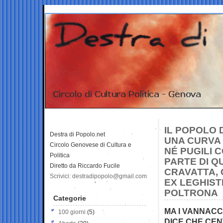
IL POPOLO 
Destra di Popolo.net
UNA CURVA 
Circolo Genovese di Cultura e
NÉ PUGILI 
Politica
PARTE DI Q
Diretto da Riccardo Fucile
CRAVATTA, 
Scrivici: destradipopolo@gmail.com
EX LEGHISTI
POLTRONA
Categorie
MA I VANNACC
100 giorni
(5)
DICE CHE CEN