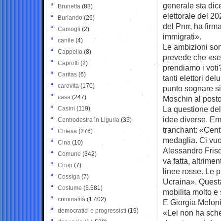
generale sta di
Brunetta
(83)
elettorale del 20
Burlando
(26)
del Pnrr, ha firm
Camogli
(2)
immigrati».
canile
(4)
Le ambizioni son
Cappello
(8)
prevede che «se 
Caprotti
(2)
prendiamo i voti
Caritas
(6)
tanti elettori de
carovita
(170)
punto sognare si
casa
(247)
Moschin al posto
La questione del
Casini
(119)
idee diverse. Em
Centrodestra in Liguria
(35)
tranchant: «Cent
Chiesa
(276)
medaglia. Ci vuo
Cina
(10)
Alessandro Frisol
Comune
(342)
va fatta, altrime
Coop
(7)
linee rosse. Le p
Cossiga
(7)
Ucraina». Questa
Costume
(5.581)
mobilita molto e 
criminalità
(1.402)
E Giorgia Melon
democratici e progressisti
(19)
«Lei non ha schel