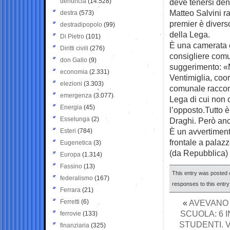
denuncia
(14.528)
deve tenersi dent
Matteo Salvini r
destra
(573)
premier è divers
destradipopolo
(99)
della Lega.
Di Pietro
(101)
È una camerata 
Diritti civili
(276)
consigliere comu
don Gallo
(9)
suggerimento: «M
economia
(2.331)
Ventimiglia, coo
elezioni
(3.303)
comunale raccont
emergenza
(3.077)
Lega di cui non 
Energia
(45)
l’opposto.Tutto 
Esselunga
(2)
Draghi. Però an
È un avvertiment
Esteri
(784)
frontale a palazz
Eugenetica
(3)
(da Repubblica)
Europa
(1.314)
Fassino
(13)
This entry was posted 
federalismo
(167)
responses to this entr
Ferrara
(21)
Ferretti
(6)
«
AVEVANO A
SCUOLA: 6 
ferrovie
(133)
STUDENTI. 
finanziaria
(325)