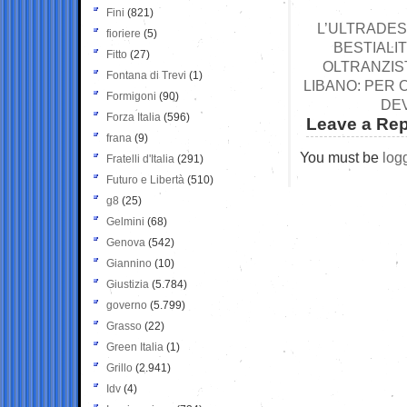
Fini
(821)
L’ULTRADES
fioriere
(5)
BESTIALI
Fitto
(27)
OLTRANZIST
Fontana di Trevi
(1)
LIBANO: PER 
Formigoni
(90)
DEV
Forza Italia
(596)
Leave a Rep
frana
(9)
You must be
log
Fratelli d'Italia
(291)
Futuro e Libertà
(510)
g8
(25)
Gelmini
(68)
Genova
(542)
Giannino
(10)
Giustizia
(5.784)
governo
(5.799)
Grasso
(22)
Green Italia
(1)
Grillo
(2.941)
Idv
(4)