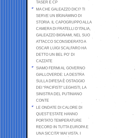
TASER E CP
MA CHE GALEAZZO DICI? TI
SERVE UN BIGNAMINO DI
STORIA. IL CAPOGRUPPO ALLA
CAMERA DI FRATELLI D’ITALIA,
GALEAZZO BIGNAMI, NEL SUO
ATTACCO SCONSIDERATO A
OSCAR LUIGI SCALFARO HA
DETTO UN BEL PO’ DI
CAZZATE
SIAMO FERMI AL GOVERNO
GIALLOVERDE: LA DESTRA
SULLA DIFESA È OSTAGGIO
DEI “PACIFISTI” LEGHISTI, LA
SINISTRA DEL PUTINIANO
CONTE
LE ONDATE DI CALORE DI
QUEST’ESTATE HANNO
PORTATO TEMPERATURE
RECORD IN TUTTA EUROPA E
UNA SICCITA’ MAI VISTA. I