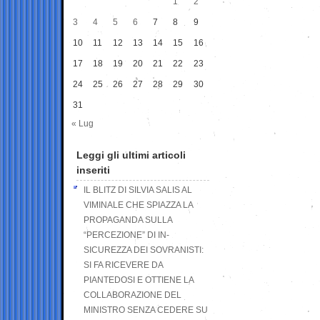
1
2
3
4
5
6
7
8
9
10
11
12
13
14
15
16
17
18
19
20
21
22
23
24
25
26
27
28
29
30
31
« Lug
Leggi gli ultimi articoli
inseriti
IL BLITZ DI SILVIA SALIS AL
VIMINALE CHE SPIAZZA LA
PROPAGANDA SULLA
“PERCEZIONE” DI IN-
SICUREZZA DEI SOVRANISTI:
SI FA RICEVERE DA
PIANTEDOSI E OTTIENE LA
COLLABORAZIONE DEL
MINISTRO SENZA CEDERE SU