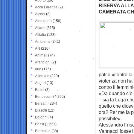
Aborto
(20)
RISERVA ALLA
Acca Larentia
(2)
CAMERATA CH
Alcool
(3)
Alemanno
(150)
Alfano
(315)
Alitalia
(123)
Ambiente
(341)
AN
(210)
Animali
(74)
Arancioni
(2)
arte
(175)
palco «contro la
Attentato
(329)
violenza non ha 
Auguri
(13)
contro il femmini
Batini
(3)
«Da quando c’è 
Berlusconi
(4.295)
– sia la Lega che
Bersani
(234)
quello che dicev
Biasotti
(12)
ora? Per me la pr
Boldrini
(4)
possibile».
Bossi
(1.221)
Alessandro Friso
Vannacci fosse la
Brambilla
(38)