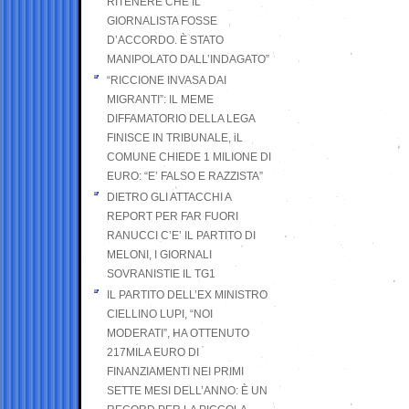
RITENERE CHE IL
GIORNALISTA FOSSE
D’ACCORDO. È STATO
MANIPOLATO DALL’INDAGATO”
“RICCIONE INVASA DAI
MIGRANTI”: IL MEME
DIFFAMATORIO DELLA LEGA
FINISCE IN TRIBUNALE, iL
COMUNE CHIEDE 1 MILIONE DI
EURO: “E’ FALSO E RAZZISTA”
DIETRO GLI ATTACCHI A
REPORT PER FAR FUORI
RANUCCI C’E’ IL PARTITO DI
MELONI, I GIORNALI
SOVRANISTIE IL TG1
IL PARTITO DELL’EX MINISTRO
CIELLINO LUPI, “NOI
MODERATI”, HA OTTENUTO
217MILA EURO DI
FINANZIAMENTI NEI PRIMI
SETTE MESI DELL’ANNO: È UN