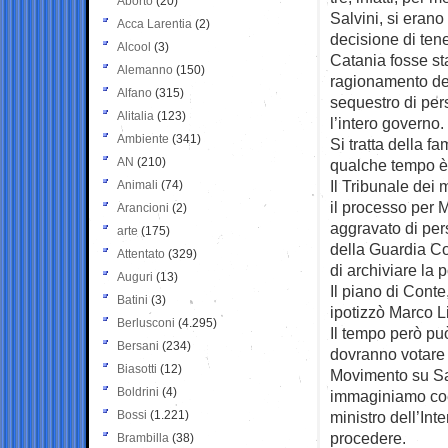
Aborto
(20)
Salvini, si eran
Acca Larentia
(2)
decisione di tener
Alcool
(3)
Catania fosse sta
Alemanno
(150)
ragionamento dei
Alfano
(315)
sequestro di pe
Alitalia
(123)
l’intero governo.
Ambiente
(341)
Si tratta della f
AN
(210)
qualche tempo è
Il Tribunale dei m
Animali
(74)
il processo per M
Arancioni
(2)
aggravato di per
arte
(175)
della Guardia Co
Attentato
(329)
di archiviare la 
Auguri
(13)
Il piano di Conte
Batini
(3)
ipotizzò Marco Li
Berlusconi
(4.295)
Il tempo però può
Bersani
(234)
dovranno votare 
Biasotti
(12)
Movimento su Sal
Boldrini
(4)
immaginiamo coer
Bossi
(1.221)
ministro dell’Int
procedere.
Brambilla
(38)