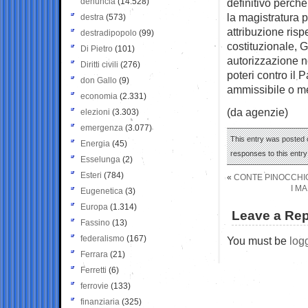
denuncia
(14.528)
definitivo perch
la magistratura p
destra
(573)
attribuzione ris
destradipopolo
(99)
costituzionale, G
Di Pietro
(101)
autorizzazione non
Diritti civili
(276)
poteri contro il 
don Gallo
(9)
ammissibile o me
economia
(2.331)
(da agenzie)
elezioni
(3.303)
emergenza
(3.077)
This entry was posted 
Energia
(45)
responses to this entr
Esselunga
(2)
Esteri
(784)
«
CONTE PINOCCHI
I M
Eugenetica
(3)
Europa
(1.314)
Leave a Rep
Fassino
(13)
federalismo
(167)
You must be
log
Ferrara
(21)
Ferretti
(6)
ferrovie
(133)
finanziaria
(325)