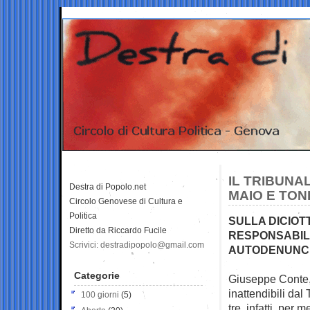
IL TRIBUNAL
Destra di Popolo.net
MAIO E TON
Circolo Genovese di Cultura e
Politica
SULLA DICIOT
Diretto da Riccardo Fucile
RESPONSABILE
Scrivici: destradipopolo@gmail.com
AUTODENUNCI
Categorie
Giuseppe Conte, L
inattendibili dal
100 giorni
(5)
tre, infatti, per 