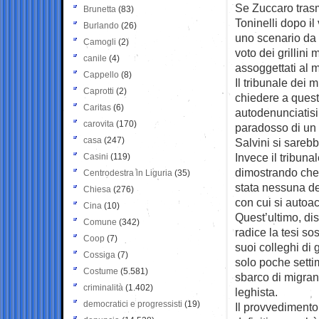
Se Zuccaro trasm
Brunetta
(83)
Toninelli dopo il
Burlando
(26)
uno scenario da 
Camogli
(2)
voto dei grillini
canile
(4)
assoggettati al 
Cappello
(8)
Il tribunale dei 
Caprotti
(2)
chiedere a quest
Caritas
(6)
autodenunciatisi 
carovita
(170)
paradosso di un
casa
(247)
Salvini si sarebb
Invece il tribuna
Casini
(119)
dimostrando che 
Centrodestra in Liguria
(35)
stata nessuna dec
Chiesa
(276)
con cui si auto
Cina
(10)
Quest’ultimo, dis
Comune
(342)
radice la tesi s
Coop
(7)
suoi colleghi di 
Cossiga
(7)
solo poche setti
Costume
(5.581)
sbarco di migrant
criminalità
(1.402)
leghista.
democratici e progressisti
(19)
Il provvedimento 