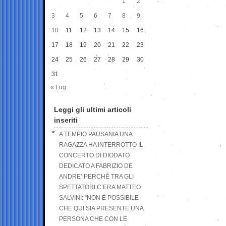
1
2
3
4
5
6
7
8
9
10
11
12
13
14
15
16
17
18
19
20
21
22
23
24
25
26
27
28
29
30
31
« Lug
Leggi gli ultimi articoli
inseriti
A TEMPIO PAUSANIA UNA
RAGAZZA HA INTERROTTO IL
CONCERTO DI DIODATO
DEDICATO A FABRIZIO DE
ANDRE’ PERCHÉ TRA GLI
SPETTATORI C’ERA MATTEO
SALVINI: “NON È POSSIBILE
CHE QUI SIA PRESENTE UNA
PERSONA CHE CON LE