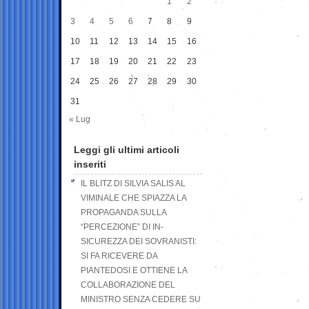
1
2
3
4
5
6
7
8
9
10
11
12
13
14
15
16
17
18
19
20
21
22
23
24
25
26
27
28
29
30
31
« Lug
Leggi gli ultimi articoli
inseriti
IL BLITZ DI SILVIA SALIS AL
VIMINALE CHE SPIAZZA LA
PROPAGANDA SULLA
“PERCEZIONE” DI IN-
SICUREZZA DEI SOVRANISTI:
SI FA RICEVERE DA
PIANTEDOSI E OTTIENE LA
COLLABORAZIONE DEL
MINISTRO SENZA CEDERE SU