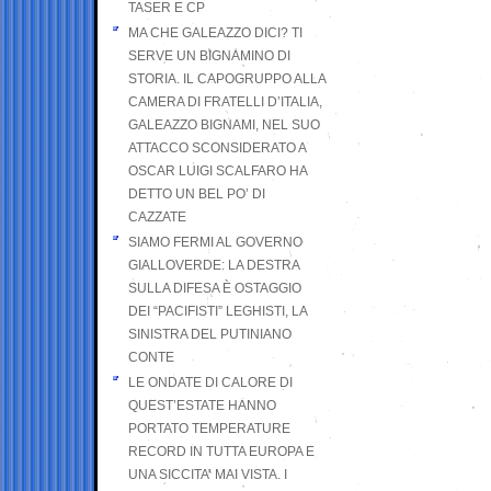
TASER E CP
MA CHE GALEAZZO DICI? TI
SERVE UN BIGNAMINO DI
STORIA. IL CAPOGRUPPO ALLA
CAMERA DI FRATELLI D’ITALIA,
GALEAZZO BIGNAMI, NEL SUO
ATTACCO SCONSIDERATO A
OSCAR LUIGI SCALFARO HA
DETTO UN BEL PO’ DI
CAZZATE
SIAMO FERMI AL GOVERNO
GIALLOVERDE: LA DESTRA
SULLA DIFESA È OSTAGGIO
DEI “PACIFISTI” LEGHISTI, LA
SINISTRA DEL PUTINIANO
CONTE
LE ONDATE DI CALORE DI
QUEST’ESTATE HANNO
PORTATO TEMPERATURE
RECORD IN TUTTA EUROPA E
UNA SICCITA’ MAI VISTA. I