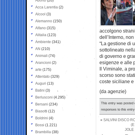
Aborto
(20)
Acca Larentia
(2)
Alcool
(3)
Alemanno
(150)
Alfano
(315)
accolgono stranie
Alitalia
(123)
dell’Interno, non
Ambiente
(341)
“La gestione di
AN
(210)
sottolineato nella
di governo e gra
Animali
(74)
esigenze e alle 
Arancioni
(2)
Il Viminale, a pro
arte
(175)
scorso sono stati 
Attentato
(329)
coste siciliane e 
Auguri
(13)
Batini
(3)
(da agenzie)
Berlusconi
(4.295)
This entry was posted o
Bersani
(234)
responses to this entr
Biasotti
(12)
Boldrini
(4)
«
SALVINI DISCO R
(E
Bossi
(1.221)
JOLE
Brambilla
(38)