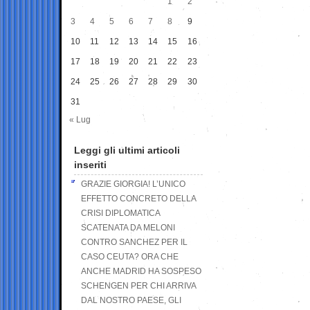
1
2
3
4
5
6
7
8
9
10
11
12
13
14
15
16
17
18
19
20
21
22
23
24
25
26
27
28
29
30
31
« Lug
Leggi gli ultimi articoli
inseriti
GRAZIE GIORGIA! L’UNICO
EFFETTO CONCRETO DELLA
CRISI DIPLOMATICA
SCATENATA DA MELONI
CONTRO SANCHEZ PER IL
CASO CEUTA? ORA CHE
ANCHE MADRID HA SOSPESO
SCHENGEN PER CHI ARRIVA
DAL NOSTRO PAESE, GLI