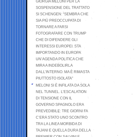
GIORGIA MELONI PER LA
SOSPENSIONE DEL TRATTATO
SI SCHENGEN: “SEMBRA CHE
SIA PIÙ PREOCCUPATA DI
TORNARE A FARSI
FOTOGRAFARE CON TRUMP
CHE DI DIFENDERE GLI
INTERESSI EUROPEI. STA
IMPORTANDO IN EUROPA
UN’AGENDA POLITICA CHE
MIRA A INDEBOLIRLA
DALL’INTERNO. MA È RIMASTA
PIUTTOSTO ISOLATA”
MELONI SI È INFILATA DA SOLA
NEL TUNNEL. L’ESCALATION
DI TENSIONE CON IL
GOVERNO SPAGNOLO ERA
PREVEDIBILE: TRE GIORNI FA
C’ERA STATO UNO SCONTRO
TRA LA LINEA MORBIDA DI
TAJANI E QUELLA DURA DELLA
PREMIER CON SALVINI E