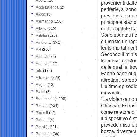
Aborto
(20)
provenienti dalle
Acca Larentia
(2)
periferie, si sono
Alcool
(3)
presi della gare 
Alemanno
(150)
principale stazio
della capitale fr
Alfano
(315)
Sono spuntati i co
Alitalia
(123)
è rimasto un rag
Ambiente
(341)
ferito mortalment
AN
(210)
Secondo il minist
Animali
(74)
francese, esist
Arancioni
(2)
delle quali si tr
arte
(175)
Fanno parte di 
Attentato
(329)
altrettanti sareb
Auguri
(13)
L’ultimo episodi
Batini
(3)
giovanili.
“La violenza non
Berlusconi
(4.295)
Christian Estros
Bersani
(234)
come relatore di
Biasotti
(12)
Il dispositivo è 
Boldrini
(4)
prevede misure 
Bossi
(1.221)
bozza, diventerà 
Brambilla
(38)