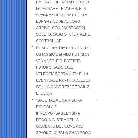
ITALIANI CHE HANNO DECISO
DI PASSARE LE VACANZE IN
SPAGNA SONO COSTRETTI A
LUNGHE CODE AL LORO
ARRIVO, CON PASSEGGERI
SCELTI A CASO O INTERI AEREI
CONTROLLATI
L’ITALIA RISCHIA DI RIMANERE
OSTAGGIO DEI FILO-PUTINIANI
VANNACCI E DI BATTISTA.
FUTURO NAZIONALE
VELEGGIA SOPRA IL 7% E UN
EVENTUALE PARTITO DELL’EX
GRILLINO VARREBBE TRA IL 2
E IL 3.5%
“DALL’ITALIA UNA MISURA
RIDICOLA E
IRRESPONSABILE”: SIRA
REGO, MINISTRA DELLA
GIOVENTÙ DEL GOVERNO
SPAGNOLO, FA LO SHAMPOO A