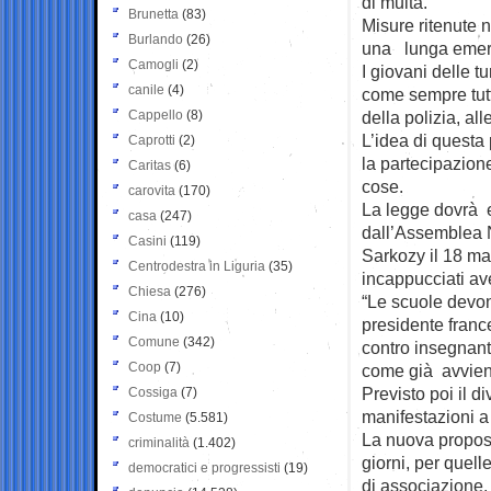
di multa.
Brunetta
(83)
Misure ritenute 
Burlando
(26)
una lunga emerg
Camogli
(2)
I giovani delle t
canile
(4)
come sempre tutto
Cappello
(8)
della polizia, all
L’idea di questa 
Caprotti
(2)
la partecipazio
Caritas
(6)
cose.
carovita
(170)
La legge dovrà e
casa
(247)
dall’Assemblea N
Casini
(119)
Sarkozy il 18 ma
Centrodestra in Liguria
(35)
incappucciati av
Chiesa
(276)
“Le scuole devon
Cina
(10)
presidente franc
Comune
(342)
contro insegnant
Coop
(7)
come già avviene 
Previsto poi il d
Cossiga
(7)
manifestazioni a 
Costume
(5.581)
La nuova propost
criminalità
(1.402)
giorni, per quell
democratici e progressisti
(19)
di associazione. 