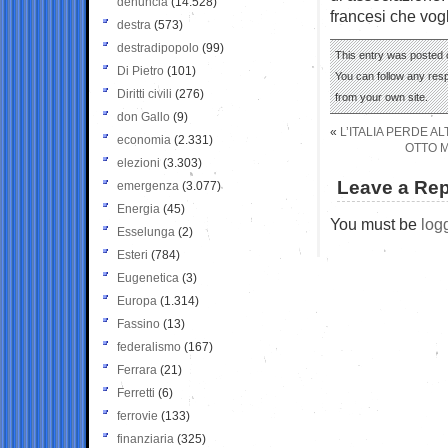
denuncia
(14.528)
francesi che vog
destra
(573)
destradipopolo
(99)
This entry was posted o
Di Pietro
(101)
You can follow any res
Diritti civili
(276)
from your own site.
don Gallo
(9)
«
L’ITALIA PERDE A
economia
(2.331)
OTTO M
elezioni
(3.303)
Leave a Rep
emergenza
(3.077)
Energia
(45)
You must be
log
Esselunga
(2)
Esteri
(784)
Eugenetica
(3)
Europa
(1.314)
Fassino
(13)
federalismo
(167)
Ferrara
(21)
Ferretti
(6)
ferrovie
(133)
finanziaria
(325)