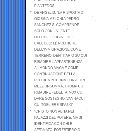
PIANTEDOSI
DE ANGELIS: “LA RISPOSTA DI
GIORGIA MELONI A PEDRO
SANCHEZ SI COMPRENDE
SOLO CON LA LENTE
DELL’IDEOLOGIA E DEL
CALCOLO: LE POLITICHE
DELL’IMMIGRAZIONE COME
TERRENO IDENTITARIO SU CUI
RIBADIRE L’APPARTENENZA
AL MONDO MAGA E COME
CONTINUAZIONE DELLA
POLITICA INTERNA CON ALTRI
MEZZI. INSOMMA, TRUMP CUI
RIBADIRE FEDELTÀ, VOX CUI
DARE SOSTEGNO, VANNACCI
CUI TOGLIERE SPAZIO”
“CRISTO NON ABITA NEI
PALAZZI DEL POTERE, MA SI
IDENTIFICA CON CHI È
AFFAMATO, FORESTIERO O