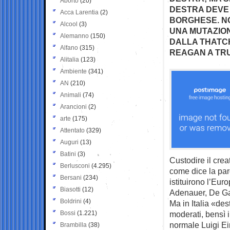
Aborto
(20)
DESTRA DEVE 
Acca Larentia
(2)
BORGHESE. NO
Alcool
(3)
UNA MUTAZION
Alemanno
(150)
DALLA THATCH
Alfano
(315)
REAGAN A TR
Alitalia
(123)
Ambiente
(341)
AN
(210)
Animali
(74)
Arancioni
(2)
arte
(175)
Attentato
(329)
Auguri
(13)
Batini
(3)
Custodire il cre
Berlusconi
(4.295)
come dice la paro
Bersani
(234)
istituirono l’Euro
Biasotti
(12)
Adenauer, De G
Boldrini
(4)
Ma in Italia «des
Bossi
(1.221)
moderati, bensì i
normale Luigi Ei
Brambilla
(38)