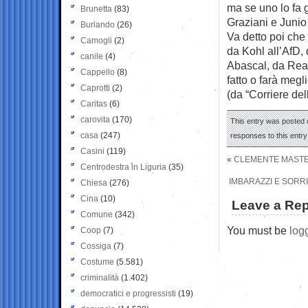
ma se uno lo fa g
Brunetta
(83)
Graziani e Junio
Burlando
(26)
Va detto poi che
Camogli
(2)
da Kohl all’AfD,
canile
(4)
Abascal, da Reag
Cappello
(8)
fatto o farà megl
Caprotti
(2)
(da “Corriere del
Caritas
(6)
carovita
(170)
This entry was posted o
casa
(247)
responses to this entr
Casini
(119)
«
CLEMENTE MASTEL
Centrodestra in Liguria
(35)
IMBARAZZI E SORRIS
Chiesa
(276)
Cina
(10)
Leave a Rep
Comune
(342)
You must be
log
Coop
(7)
Cossiga
(7)
Costume
(5.581)
criminalità
(1.402)
democratici e progressisti
(19)