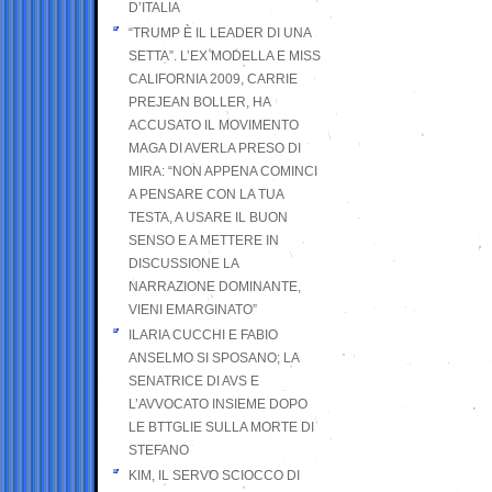
D’ITALIA
“TRUMP È IL LEADER DI UNA
SETTA”. L’EX MODELLA E MISS
CALIFORNIA 2009, CARRIE
PREJEAN BOLLER, HA
ACCUSATO IL MOVIMENTO
MAGA DI AVERLA PRESO DI
MIRA: “NON APPENA COMINCI
A PENSARE CON LA TUA
TESTA, A USARE IL BUON
SENSO E A METTERE IN
DISCUSSIONE LA
NARRAZIONE DOMINANTE,
VIENI EMARGINATO”
ILARIA CUCCHI E FABIO
ANSELMO SI SPOSANO; LA
SENATRICE DI AVS E
L’AVVOCATO INSIEME DOPO
LE BTTGLIE SULLA MORTE DI
STEFANO
KIM, IL SERVO SCIOCCO DI