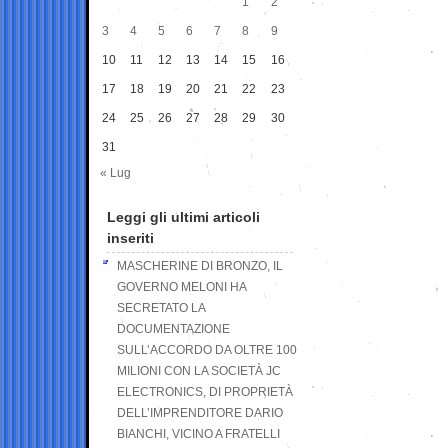
1
2
3
4
5
6
7
8
9
10
11
12
13
14
15
16
17
18
19
20
21
22
23
24
25
26
27
28
29
30
31
« Lug
Leggi gli ultimi articoli
inseriti
MASCHERINE DI BRONZO, IL
GOVERNO MELONI HA
SECRETATO LA
DOCUMENTAZIONE
SULL’ACCORDO DA OLTRE 100
MILIONI CON LA SOCIETÀ JC
ELECTRONICS, DI PROPRIETÀ
DELL’IMPRENDITORE DARIO
BIANCHI, VICINO A FRATELLI