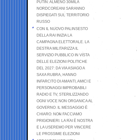
PUTIN: ALMENO 30MILA
NORDCOREANI SARANNO
DISPIEGATI SUL TERRITORIO
RUSSO
CON IL NUOVO PALINSESTO
DELLA RAI INIZIA LA
CAMPAGNA ELETTORALE. LA
DESTRA MILITARIZZA IL
SERVIZIO PUBBLICO IN VISTA
DELLE ELEZIONI POLITICHE
DEL 2027: DA VIA ASIAGO A
SAXA RUBRA, HANNO
INFARCITO DI AMANTI, AMICI E
PERSONAGGI IMPROBABILI
RADIO E TV, STERILIZZANDO
OGNI VOCE NON ORGANICA AL
GOVERNO. IL MESSAGGIO È
CHIARO: NON FACCIAMO
PRIGIONIERI. LA RAI È NOSTRA
E LA USEREMO PER VINCERE
LE PROSSIME ELEZIONI