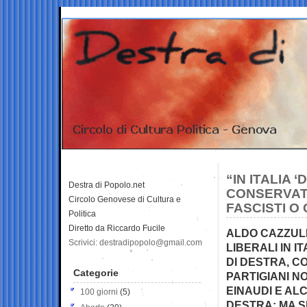
“IN ITALIA 
Destra di Popolo.net
CONSERVATOR
Circolo Genovese di Cultura e
FASCISTI O 
Politica
Diretto da Riccardo Fucile
ALDO CAZZULL
Scrivici: destradipopolo@gmail.com
LIBERALI IN I
DI DESTRA, C
Categorie
PARTIGIANI N
EINAUDI E AL
100 giorni
(5)
DESTRA; MA S