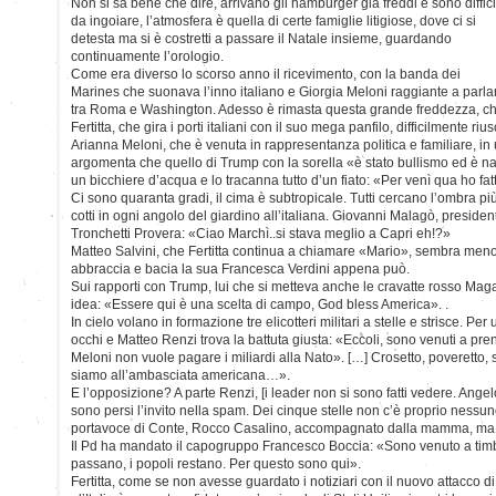
Non si sa bene che dire, arrivano gli hamburger già freddi e sono diffici
da ingoiare, l’atmosfera è quella di certe famiglie litigiose, dove ci si
detesta ma si è costretti a passare il Natale insieme, guardando
continuamente l’orologio.
Come era diverso lo scorso anno il ricevimento, con la banda dei
Marines che suonava l’inno italiano e Giorgia Meloni raggiante a parlar
tra Roma e Washington. Adesso è rimasta questa grande freddezza, che
Fertitta, che gira i porti italiani con il suo mega panfilo, difficilmente riu
Arianna Meloni, che è venuta in rappresentanza politica e familiare, in 
argomenta che quello di Trump con la sorella «è stato bullismo ed è nato 
un bicchiere d’acqua e lo tracanna tutto d’un fiato: «Per venì qua ho f
Ci sono quaranta gradi, il cima è subtropicale. Tutti cercano l’ombra p
cotti in ogni angolo del giardino all’italiana. Giovanni Malagò, presiden
Tronchetti Provera: «Ciao Marchì..si stava meglio a Capri eh!?»
Matteo Salvini, che Fertitta continua a chiamare «Mario», sembra meno a
abbraccia e bacia la sua Francesca Verdini appena può.
Sui rapporti con Trump, lui che si metteva anche le cravatte rosso Ma
idea: «Essere qui è una scelta di campo, God bless America». .
In cielo volano in formazione tre elicotteri militari a stelle e strisce. Pe
occhi e Matteo Renzi trova la battuta giusta: «Eccoli, sono venuti a pr
Meloni non vuole pagare i miliardi alla Nato». […] Crosetto, poveretto, s
siamo all’ambasciata americana…».
E l’opposizione? A parte Renzi, [i leader non si sono fatti vedere. Angel
sono persi l’invito nella spam. Dei cinque stelle non c’è proprio nessun
portavoce di Conte, Rocco Casalino, accompagnato dalla mamma, ma orm
Il Pd ha mandato il capogruppo Francesco Boccia: «Sono venuto a timbr
passano, i popoli restano. Per questo sono qui».
Fertitta, come se non avesse guardato i notiziari con il nuovo attacco d