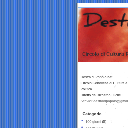
Destra di Popolo.net
Circolo Genovese di Cultura e
Politica
Diretto da Riccardo Fucile
Scrivici: destradipopolo@gma
Categorie
100 giorni
(5)