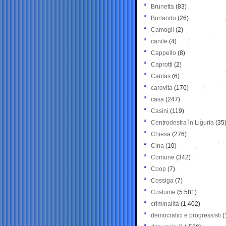
Brunetta
(83)
Burlando
(26)
Camogli
(2)
canile
(4)
Cappello
(8)
Caprotti
(2)
Caritas
(6)
carovita
(170)
casa
(247)
Casini
(119)
Centrodestra in Liguria
(35
Chiesa
(276)
Cina
(10)
Comune
(342)
Coop
(7)
Cossiga
(7)
Costume
(5.581)
criminalità
(1.402)
democratici e progressisti
(