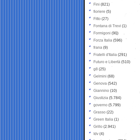
Fini
(821)
fioriere
(5)
Fitto
(27)
Fontana di Trevi
(1)
Formigoni
(90)
Forza Italia
(596)
frana
(9)
Fratelli d'Italia
(291)
Futuro e Libertà
(510)
g8
(25)
Gelmini
(68)
Genova
(542)
Giannino
(10)
Giustizia
(5.784)
governo
(5.799)
Grasso
(22)
Green Italia
(1)
Grillo
(2.941)
Idv
(4)