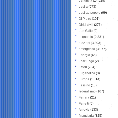
denuncia
(14.528)
destra
(573)
destradipopolo
(99)
Di Pietro
(101)
Diritti civili
(276)
don Gallo
(9)
economia
(2.331)
elezioni
(3.303)
emergenza
(3.077)
Energia
(45)
Esselunga
(2)
Esteri
(784)
Eugenetica
(3)
Europa
(1.314)
Fassino
(13)
federalismo
(167)
Ferrara
(21)
Ferretti
(6)
ferrovie
(133)
finanziaria
(325)