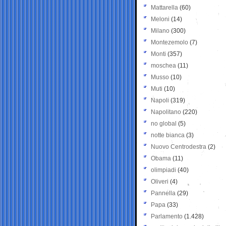
Mattarella
(60)
Meloni
(14)
Milano
(300)
Montezemolo
(7)
Monti
(357)
moschea
(11)
Musso
(10)
Muti
(10)
Napoli
(319)
Napolitano
(220)
no global
(5)
notte bianca
(3)
Nuovo Centrodestra
(2)
Obama
(11)
olimpiadi
(40)
Oliveri
(4)
Pannella
(29)
Papa
(33)
Parlamento
(1.428)