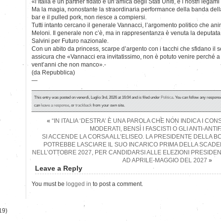
«l’Italia è un partner fidato e un’amica degli Stati Uniti, e i nostri legam
Ma la magia, nonostante la straordinaria performance della banda del
bar e il pulled pork, non riesce a compiersi.
Tutti intanto cercano il generale Vannacci, l’argomento politico che ani
Meloni. Il generale non c’è, ma in rappresentanza è venuta la deputat
Salvini per Futuro nazionale.
Con un abito da princess, scarpe d’argento con i tacchi che sfidano il 
assicura che «Vannacci era invitatissimo, non è potuto venire perché 
vent’anni che non manco».-
(da Repubblica)
—
This entry was posted on venerdì, Luglio 3rd, 2026 at 16:04 and is filed under
Politica
. You can follow any response
can
leave a response
, or
trackback
from your own site.
)
«
“IN ITALIA ‘DESTRA’ È UNA PAROLA CHE NON INDICA I CONSE
MODERATI, BENSÌ I FASCISTI O GLI ANTI-ANTIF
SI ACCENDE LA CORSA ALL’ELISEO. LA PRESIDENTE DELLA B
POTREBBE LASCIARE IL SUO INCARICO PRIMA DELLA SCAD
NELL’OTTOBRE 2027, PER CANDIDARSI ALLE ELEZIONI PRESIDENZ
AD APRILE-MAGGIO DEL 2027
»
Leave a Reply
You must be
logged in
to post a comment.
19)