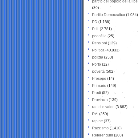
partito del popolo della libe
(30)
Partito Democratico
(1.034)
PD
(1.188)
PdL
(2.781)
pedofilia
(25)
Pensioni
(129)
Politica
(40.833)
polizia
(253)
Porto
(12)
povertà
(502)
Presepe
(14)
Primarie
(149)
Prodi
(52)
Provincia
(139)
radici e valori
(3.682)
RAI
(359)
rapine
(37)
Razzismo
(1.410)
Referendum
(200)