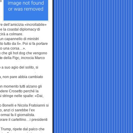
li
e dell’amicizia «incrollabile»
 la coastal diplomacy di
scirà a colmare.
un capannello di ministri
tutto da lì». Poi si fa portare
atto una corsa…».
iù che gli hot dog che vengono
te della Figc, incrocia Marco
 suo agio del solito, si
ga, non pare abbia cambiato
r un momento tutti alzano gli
endere Crosetto perché la
i stringe nelle spalle: «Dai,
o Bonelli e Nicola Fratoianni si
o, anzi ci sarebbe l’ex
ai fa il giornalista.
are il cartellino…i presidenti
i Trump, ripete dal palco che