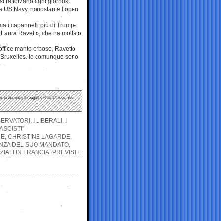
i si rafforzano ogni giorno».
la US Navy, nonostante l’open
ma i capannelli più di Trump-
a Laura Ravetto, che ha mollato
soffice manto erboso, Ravetto
a Bruxelles. Io comunque sono
s to this entry through the
RSS 2.0
feed. You
RVATORI, I LIBERALI, I
ASCISTI”
CE, CHRISTINE LAGARDE,
ENZA DEL SUO MANDATO,
IALI IN FRANCIA, PREVISTE