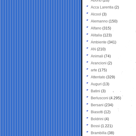
Aborto
(20)
Acca Larentia
(2)
Alcool
(3)
Alemanno
(150)
Alfano
(315)
Alitalia
(123)
Ambiente
(341)
AN
(210)
Animali
(74)
Arancioni
(2)
arte
(175)
Attentato
(329)
Auguri
(13)
Batini
(3)
Berlusconi
(4.295)
Bersani
(234)
Biasotti
(12)
Boldrini
(4)
Bossi
(1.221)
Brambilla
(38)