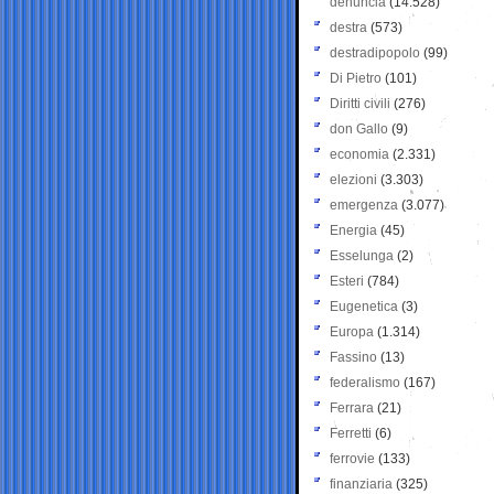
denuncia
(14.528)
destra
(573)
destradipopolo
(99)
Di Pietro
(101)
Diritti civili
(276)
don Gallo
(9)
economia
(2.331)
elezioni
(3.303)
emergenza
(3.077)
Energia
(45)
Esselunga
(2)
Esteri
(784)
Eugenetica
(3)
Europa
(1.314)
Fassino
(13)
federalismo
(167)
Ferrara
(21)
Ferretti
(6)
ferrovie
(133)
finanziaria
(325)