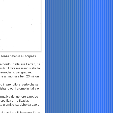
e senza patente e i sorpassi
 a bordo della sua Ferrari, ha
/h il limite massimo stabilito.
euro, tanto per gradire.
e che ammonta a ben 23 milioni
cco imprenditore: certo che se
strano ogni giorno in Italia e
normativa del genere sarebbe
spettiva di efficacia.
sti giorni, ci sarebbe da avere
ni ricchi per il fisco quasi non