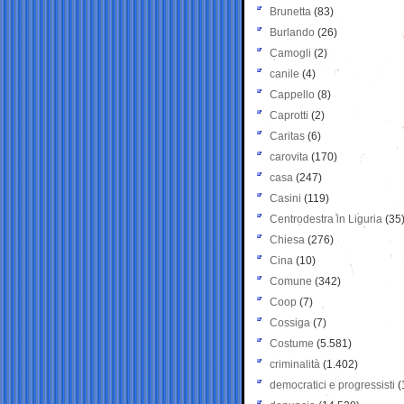
Brunetta
(83)
Burlando
(26)
Camogli
(2)
canile
(4)
Cappello
(8)
Caprotti
(2)
Caritas
(6)
carovita
(170)
casa
(247)
Casini
(119)
Centrodestra in Liguria
(35
Chiesa
(276)
Cina
(10)
Comune
(342)
Coop
(7)
Cossiga
(7)
Costume
(5.581)
criminalità
(1.402)
democratici e progressisti
(