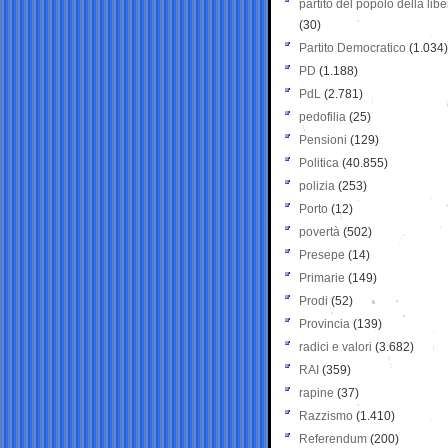
partito del popolo della libe
(30)
Partito Democratico
(1.034)
PD
(1.188)
PdL
(2.781)
pedofilia
(25)
Pensioni
(129)
Politica
(40.855)
polizia
(253)
Porto
(12)
povertà
(502)
Presepe
(14)
Primarie
(149)
Prodi
(52)
Provincia
(139)
radici e valori
(3.682)
RAI
(359)
rapine
(37)
Razzismo
(1.410)
Referendum
(200)