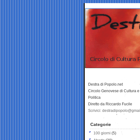
Destra di Popolo.net
Circolo Genovese di Cultura e
Politica
Diretto da Riccardo Fucile
Scrivici: destradipopolo@gma
Categorie
100 giorni
(5)