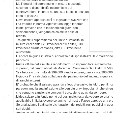
Ma l’idea di infliggere multe in misura crescente,
secondo le disponibilità economiche del
contravventore, in fondo ha una sua logica e una sua
linea di giustizia.
Deve essere apparsa così al legislatore svizzero che
l’ha tradotta in norma vigente: una legge federale,
infatti, prevede che le infrazioni più gravi, con
sanzioni penali, vengano calcolate in base al
reddito.
Tra queste il superamento del limite di velocità in
misura eccedente i 25 km/h nei centri abitati, i 30
km/h nelle strade cantonali, oltre i 35 km/h nelle
autostrade.
E ancora la guida in stato di ebbrezza o di spossatezza, la circolazion
pericolosi.
Prima vittima della multa a redditometro, un imprenditore svizzero che,
superato, nel centro abitato di Morschwil, Cantone di San Gallo, di 50 km
Si è beccato una multa di 299.000 franchi svizzeri, pari a circa 200.000 
Il giudice l’ha calcolata sulla base del patrimonio dell’incauto signor
di franchi svizzeri.
E’ probabile che il salasso avrà un effetto dissuasivo in futuro per il ri
paragoniamo la sua infrazione alle ben più gravi irregolarità che si regi
che vengono sanzionate con pochi euro, viene quasi da sorridere.
L’idea svizzera in fondo non è poi così male, resta da vedere se una 
applicabile in Italia, ovvero se anche nel nostro Paese avrebbe una pro
Se analizziamo i dati sulle dichiarazioni dei redditi, resi pubblici in que
seri dubbi.
Anche se sulle nostre strade le automobili di lusso si sprecano, gli italia