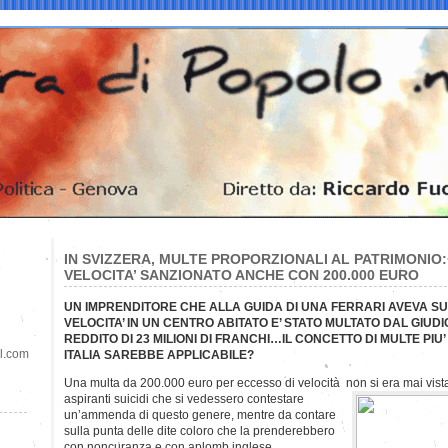
IN SVIZZERA, MULTE PROPORZIONALI AL PATRIMONIO:
VELOCITA’ SANZIONATO ANCHE CON 200.000 EURO
UN IMPRENDITORE CHE ALLA GUIDA DI UNA FERRARI AVEVA SUP
VELOCITA’ IN UN CENTRO ABITATO E’ STATO MULTATO DAL GIUDI
REDDITO DI 23 MILIONI DI FRANCHI…IL CONCETTO DI MULTE PIU’
il.com
ITALIA SAREBBE APPLICABILE?
Una multa da 200.000 euro per eccesso di velocità non si era mai vist
aspiranti suicidi che si vedessero contestare
un’ammenda di questo genere, mentre da contare
sulla punta delle dite coloro che la prenderebbero
con noncuranza e con aplomb inglese.