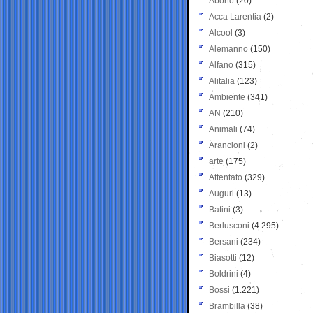
Aborto
(20)
Acca Larentia
(2)
Alcool
(3)
Alemanno
(150)
Alfano
(315)
Alitalia
(123)
Ambiente
(341)
AN
(210)
Animali
(74)
Arancioni
(2)
arte
(175)
Attentato
(329)
Auguri
(13)
Batini
(3)
Berlusconi
(4.295)
Bersani
(234)
Biasotti
(12)
Boldrini
(4)
Bossi
(1.221)
Brambilla
(38)