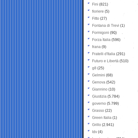
Fini
(821)
fioriere
(5)
Fitto
(27)
Fontana di Trevi
(1)
Formigoni
(90)
Forza Italia
(596)
frana
(9)
Fratelli d'Italia
(291)
Futuro e Libertà
(510)
g8
(25)
Gelmini
(68)
Genova
(542)
Giannino
(10)
Giustizia
(5.784)
governo
(5.799)
Grasso
(22)
Green Italia
(1)
Grillo
(2.941)
Idv
(4)