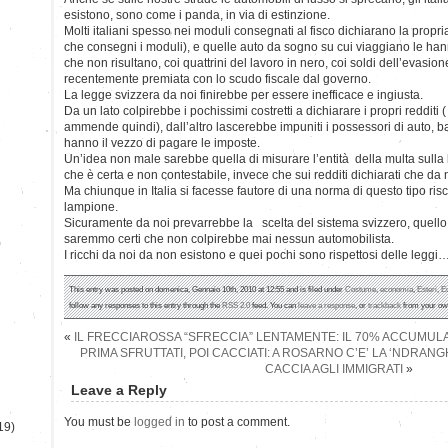
esistono, sono come i panda, in via di estinzione.
Molti italiani spesso nei moduli consegnati al fisco dichiarano la prop
che consegni i moduli), e quelle auto da sogno su cui viaggiano le ha
che non risultano, coi quattrini del lavoro in nero, coi soldi dell’evasio
recentemente premiata con lo scudo fiscale dal governo.
La legge svizzera da noi finirebbe per essere inefficace e ingiusta.
Da un lato colpirebbe i pochissimi costretti a dichiarare i propri redditi
ammende quindi), dall’altro lascerebbe impuniti i possessori di auto, b
hanno il vezzo di pagare le imposte.
Un’idea non male sarebbe quella di misurare l’entità della multa sulla b
che è certa e non contestabile, invece che sui redditi dichiarati che da 
Ma chiunque in Italia si facesse fautore di una norma di questo tipo ris
lampione.
Sicuramente da noi prevarrebbe la scelta del sistema svizzero, quello o
saremmo certi che non colpirebbe mai nessun automobilista.
)
I ricchi da noi da non esistono e quei pochi sono rispettosi delle leggi
This entry was posted on domenica, Gennaio 10th, 2010 at 12:55 and is filed under
Costume
,
economia
,
Esteri
,
E
follow any responses to this entry through the
RSS 2.0
feed. You can
leave a response
, or
trackback
from your own
«
IL FRECCIAROSSA “SFRECCIA” LENTAMENTE: IL 70% ACCUMULA
PRIMA SFRUTTATI, POI CACCIATI: A ROSARNO C’E’ LA ‘NDRANG
CACCIA AGLI IMMIGRATI
»
Leave a Reply
You must be
logged in
to post a comment.
19)