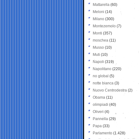
Mattarella
(60)
Meloni
(14)
Milano
(300)
Montezemolo
(7)
Monti
(357)
moschea
(11)
Musso
(10)
Muti
(10)
Napoli
(319)
Napolitano
(220)
no global
(5)
notte bianca
(3)
Nuovo Centrodestra
(2)
Obama
(11)
olimpiadi
(40)
Oliveri
(4)
Pannella
(29)
Papa
(33)
Parlamento
(1.428)