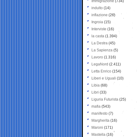
Immigrazione
(734)
indulto
(14)
inflazione
(26)
Ingroia
(15)
Interviste
(16)
la casta
(1.394)
La Destra
(45)
La Sapienza
(5)
Lavoro
(1.316)
LegaNord
(2.411)
Letta Enrico
(154)
Liberi e Uguali
(10)
Libia
(68)
Libri
(33)
Liguria Futurista
(25)
mafia
(543)
manifesto
(7)
Margherita
(16)
Maroni
(171)
Mastella
(16)