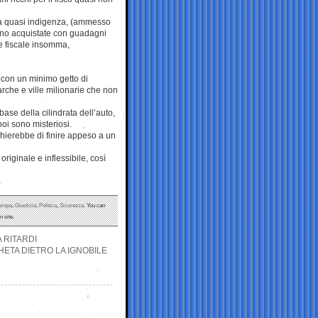
ria quasi indigenza, (ammesso
nno acquistate con guadagni
ne fiscale insomma,
 ( con un minimo getto di
arche e ville milionarie che non
ase della cilindrata dell’auto,
noi sono misteriosi.
chierebbe di finire appeso a un
riginale e inflessibile, così
…
uropa
,
Giustizia
,
Politica
,
Sicurezza
. You can
 site.
 RITARDI
HETA DIETRO LA IGNOBILE