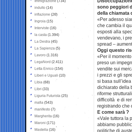
Disoccupazione, 
Immigrazione
(734)
sono peggiori di
indulto
(14)
della chiamata 
inflazione
(26)
«Per adesso sia
Ingroia
(15)
che cambia il qua
Interviste
(16)
esposti alla spec
la casta
(1.394)
vendevano, i prezz
La Destra
(45)
spread – aumen
La Sapienza
(5)
Oggi questo ri
Lavoro
(1.316)
«Per il momento s
LegaNord
(2.411)
preso un impegno
vendite sui merca
Letta Enrico
(154)
i prezzi e gli sp
Liberi e Uguali
(10)
si basa sull’idea
Libia
(68)
dichiarato della 
Libri
(33)
riforme struttural
Liguria Futurista
(25)
difficoltà e di r
mafia
(543)
registrando che 
manifesto
(7)
E come sarà ?
Margherita
(16)
«Vale tuttora la
Maroni
(171)
abbiamo pubblica
Mastella
(16)
politiche di aust