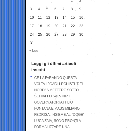
1
2
3
4
5
6
7
8
9
10
11
12
13
14
15
16
17
18
19
20
21
22
23
24
25
26
27
28
29
30
31
« Lug
Leggi gli ultimi articoli
inseriti
CE LA FARANNO QUESTA
VOLTA I PAVIDI LEGHISTI “DEL
NORD” A METTERE SOTTO
SCHIAFFO SALVINI? I
GOVERNATORI ATTILIO
FONTANA E MASSIMILIANO
FEDRIGA, INSIEME AL “DOGE”
LUCA ZAIA, SONO PRONTI A
FORMALIZZARE UNA