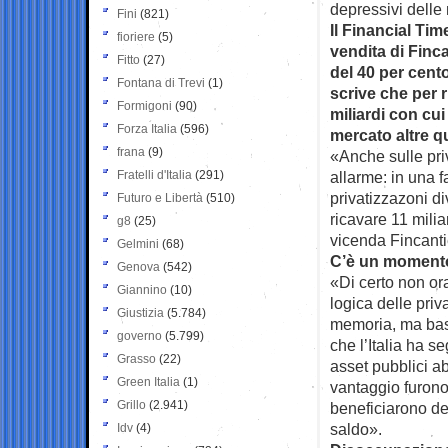
depressivi delle
Fini
(821)
Il Financial Tim
fioriere
(5)
vendita di Finc
Fitto
(27)
del 40 per cent
Fontana di Trevi
(1)
scrive che per r
Formigoni
(90)
miliardi con cui
Forza Italia
(596)
mercato altre q
frana
(9)
«Anche sulle priv
Fratelli d'Italia
(291)
allarme: in una f
privatizzazoni di
Futuro e Libertà
(510)
ricavare 11 mili
g8
(25)
vicenda Fincanti
Gelmini
(68)
C’è un momento 
Genova
(542)
«Di certo non or
Giannino
(10)
logica delle pri
Giustizia
(5.784)
memoria, ma baste
governo
(5.799)
che l’Italia ha s
Grasso
(22)
asset pubblici ab
Green Italia
(1)
vantaggio furono
Grillo
(2.941)
beneficiarono de
saldo».
Idv
(4)