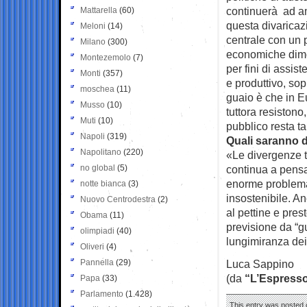
continuerà ad am
Mattarella
(60)
questa divaricaz
Meloni
(14)
centrale con un p
Milano
(300)
economiche dimos
Montezemolo
(7)
per fini di assi
Monti
(357)
e produttivo, sop
moschea
(11)
guaio è che in E
Musso
(10)
tuttora resistono
Muti
(10)
pubblico resta t
Napoli
(319)
Quali saranno d
Napolitano
(220)
«Le divergenze t
no global
(5)
continua a pensa
enorme problema
notte bianca
(3)
insostenibile. An
Nuovo Centrodestra
(2)
al pettine e pres
Obama
(11)
previsione da “gu
olimpiadi
(40)
lungimiranza dei 
Oliveri
(4)
Pannella
(29)
Luca Sappino
(da
“L’Espress
Papa
(33)
Parlamento
(1.428)
This entry was posted o