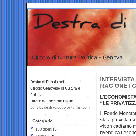
INTERVISTA
Destra di Popolo.net
RAGIONE I 
Circolo Genovese di Cultura e
Politica
L’ECONOMISTA
Diretto da Riccardo Fucile
“LE PRIVATIZZ
Scrivici: destradipopolo@gmail.com
Il Fondo Monetar
stata prevista da
Categorie
«Non cadiamo mic
100 giorni
(5)
rivendica l’econ