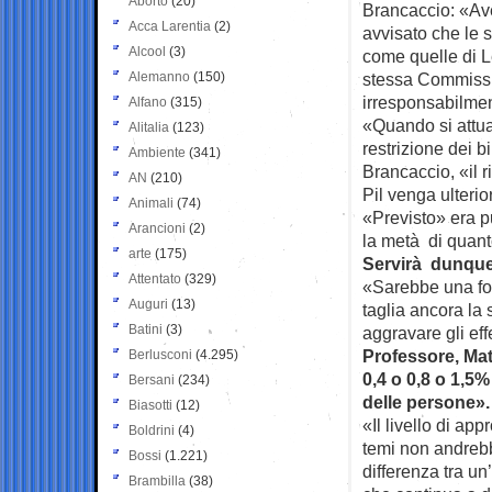
Aborto
(20)
Brancaccio: «Av
Acca Larentia
(2)
avvisato che le s
Alcool
(3)
come quelle di Le
Alemanno
(150)
stessa Commiss
irresponsabilmen
Alfano
(315)
«Quando si attua
Alitalia
(123)
restrizione dei b
Ambiente
(341)
Brancaccio, «il r
AN
(210)
Pil venga ulteri
Animali
(74)
«Previsto» era pu
Arancioni
(2)
la metà di quant
arte
(175)
Servirà dunque
Attentato
(329)
«Sarebbe una fo
Auguri
(13)
taglia ancora la 
Batini
(3)
aggravare gli eff
Professore, Mat
Berlusconi
(4.295)
0,4 o 0,8 o 1,5%
Bersani
(234)
delle persone».
Biasotti
(12)
«Il livello di ap
Boldrini
(4)
temi non andrebbe
Bossi
(1.221)
differenza tra 
Brambilla
(38)