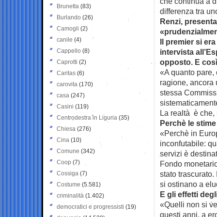
che continua a di
Brunetta
(83)
differenza tra un
Burlando
(26)
Renzi, presenta
Camogli
(2)
«prudenzialment
canile
(4)
Il premier si er
Cappello
(8)
intervista all’
opposto. E così
Caprotti
(2)
«A quanto pare, 
Caritas
(6)
ragione, ancora u
carovita
(170)
stessa Commissi
casa
(247)
sistematicamente 
Casini
(119)
La realtà è che,
Centrodestra in Liguria
(35)
Perchè le stime
Chiesa
(276)
«Perchè in Europ
Cina
(10)
inconfutabile: qu
Comune
(342)
servizi è destina
Coop
(7)
Fondo monetario 
stato trascurato
Cossiga
(7)
si ostinano a el
Costume
(5.581)
E gli effetti deg
criminalità
(1.402)
«Quelli non si ve
democratici e progressisti
(19)
questi anni, a ero