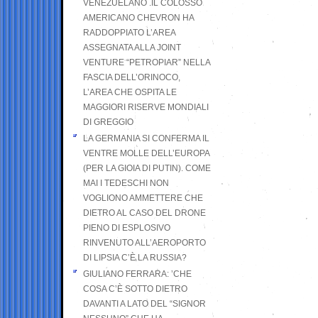
VENEZUELANO .IL COLOSSO
AMERICANO CHEVRON HA
RADDOPPIATO L’AREA
ASSEGNATA ALLA JOINT
VENTURE “PETROPIAR” NELLA
FASCIA DELL’ORINOCO,
L’AREA CHE OSPITA LE
MAGGIORI RISERVE MONDIALI
DI GREGGIO
LA GERMANIA SI CONFERMA IL
VENTRE MOLLE DELL’EUROPA
(PER LA GIOIA DI PUTIN). COME
MAI I TEDESCHI NON
VOGLIONO AMMETTERE CHE
DIETRO AL CASO DEL DRONE
PIENO DI ESPLOSIVO
RINVENUTO ALL’AEROPORTO
DI LIPSIA C’È LA RUSSIA?
GIULIANO FERRARA: ’CHE
COSA C’È SOTTO DIETRO
DAVANTI A LATO DEL “SIGNOR