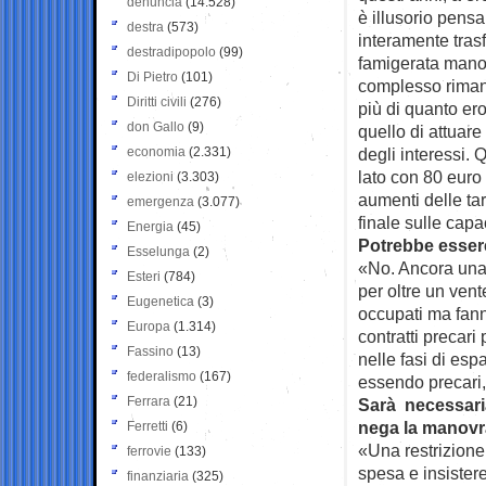
denuncia
(14.528)
è illusorio pensa
destra
(573)
interamente tras
destradipopolo
(99)
famigerata manovr
Di Pietro
(101)
complesso rimane
Diritti civili
(276)
più di quanto ero
don Gallo
(9)
quello di attuare
economia
(2.331)
degli interessi. 
lato con 80 euro i
elezioni
(3.303)
aumenti delle tar
emergenza
(3.077)
finale sulle cap
Energia
(45)
Potrebbe essere 
Esselunga
(2)
«No. Ancora una v
Esteri
(784)
per oltre un vent
Eugenetica
(3)
occupati ma fann
Europa
(1.314)
contratti precari
Fassino
(13)
nelle fasi di esp
federalismo
(167)
essendo precari
Ferrara
(21)
Sarà necessaria
nega la manovr
Ferretti
(6)
«Una restrizione 
ferrovie
(133)
spesa e insistere
finanziaria
(325)