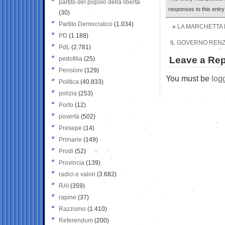
partito del popolo della libertà
responses to this entr
(30)
Partito Democratico
(1.034)
«
LA MARCHETTA D
PD
(1.188)
IL GOVERNO RENZI
PdL
(2.781)
Leave a Rep
pedofilia
(25)
Pensioni
(129)
You must be
log
Politica
(40.833)
polizia
(253)
Porto
(12)
povertà
(502)
Presepe
(14)
Primarie
(149)
Prodi
(52)
Provincia
(139)
radici e valori
(3.682)
RAI
(359)
rapine
(37)
Razzismo
(1.410)
Referendum
(200)