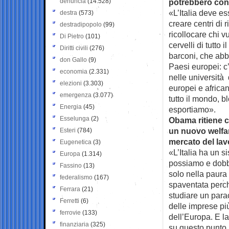
denuncia
(14.528)
potrebbero con
«L’Italia deve es
destra
(573)
creare centri di 
destradipopolo
(99)
ricollocare chi v
Di Pietro
(101)
cervelli di tutt
Diritti civili
(276)
barconi, che abb
don Gallo
(9)
Paesi europei: c
economia
(2.331)
nelle università 
elezioni
(3.303)
europei e africani
emergenza
(3.077)
tutto il mondo, b
Energia
(45)
esportiamo».
Esselunga
(2)
Obama ritiene c
un nuovo welfar
Esteri
(784)
mercato del lav
Eugenetica
(3)
«L’Italia ha un 
Europa
(1.314)
possiamo e dobb
Fassino
(13)
solo nella paura
federalismo
(167)
spaventata perch
Ferrara
(21)
studiare un para
Ferretti
(6)
delle imprese più
ferrovie
(133)
dell’Europa. E l
finanziaria
(325)
su questo punto