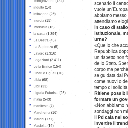
Immigrazione
(734)
scenario il centr
indulto
(14)
vuole un’Europa d
inflazione
(26)
abbiamo messo a 
Ingroia
(15)
attendiamo elog
In caso di stall
Interviste
(16)
istituzionale, 
la casta
(1.394)
urne?
La Destra
(45)
«Quello che acca
La Sapienza
(5)
Repubblica dopo a
Lavoro
(1.316)
un rispetto non f
LegaNord
(2.411)
dello Stato. Spe
Letta Enrico
(154)
corpo ma perchè l
Liberi e Uguali
(10)
se guidata dal P
Libia
(68)
come nuovi o del 
Libri
(33)
tempo di solidità
Ritiene possibil
Liguria Futurista
(25)
formare un gove
mafia
(543)
«Non abbiamo ni
manifesto
(7)
sondaggi non mi p
Margherita
(16)
Il Pd cala nei 
Maroni
(171)
invertire il tren
Mastella
(16)