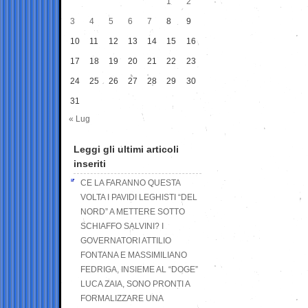
1
2
3
4
5
6
7
8
9
10
11
12
13
14
15
16
17
18
19
20
21
22
23
24
25
26
27
28
29
30
31
« Lug
Leggi gli ultimi articoli
inseriti
CE LA FARANNO QUESTA
VOLTA I PAVIDI LEGHISTI “DEL
NORD” A METTERE SOTTO
SCHIAFFO SALVINI? I
GOVERNATORI ATTILIO
FONTANA E MASSIMILIANO
FEDRIGA, INSIEME AL “DOGE”
LUCA ZAIA, SONO PRONTI A
FORMALIZZARE UNA