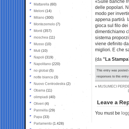
«Sulle banche ri
Mattarella
(60)
delle popolari. 
Meloni
(14)
modo per invertir
Milano
(300)
appena partirà l
Montezemolo
(7)
gioca sul filo de
Monti
(357)
dimentichiamo ch
sistema proporzio
moschea
(11)
viene definito da
Musso
(10)
migliori. E che 
Muti
(10)
Napoli
(319)
(da
“La Stampa
Napolitano
(220)
no global
(5)
This entry was posted o
responses to this entr
notte bianca
(3)
Nuovo Centrodestra
(2)
«
MUSUMECI PERDE G
Obama
(11)
olimpiadi
(40)
Leave a Rep
Oliveri
(4)
Pannella
(29)
You must be
log
Papa
(33)
Parlamento
(1.428)