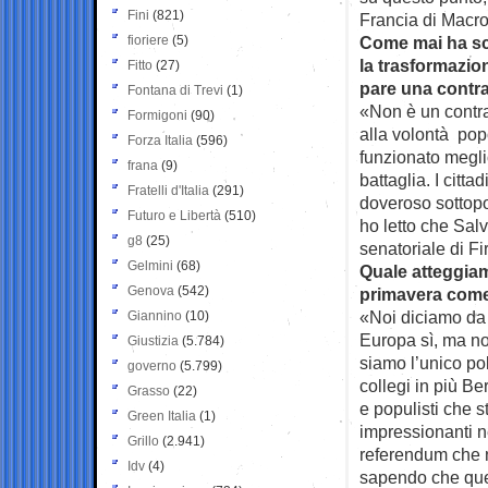
Fini
(821)
Francia di Macr
fioriere
(5)
Come mai ha sce
la trasformazio
Fitto
(27)
pare una cont
Fontana di Trevi
(1)
«Non è un contra
Formigoni
(90)
alla volontà po
Forza Italia
(596)
funzionato megli
frana
(9)
battaglia. I citt
Fratelli d'Italia
(291)
doveroso sottopor
Futuro e Libertà
(510)
ho letto che Salv
g8
(25)
senatoriale di F
Gelmini
(68)
Quale atteggiam
Genova
(542)
primavera come
«Noi diciamo da
Giannino
(10)
Europa sì, ma no
Giustizia
(5.784)
siamo l’unico po
governo
(5.799)
collegi in più B
Grasso
(22)
e populisti che s
Green Italia
(1)
impressionanti n
Grillo
(2.941)
referendum che n
Idv
(4)
sapendo che ques