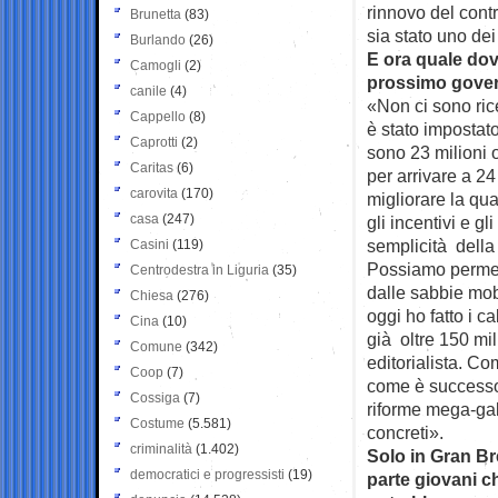
rinnovo del cont
Brunetta
(83)
sia stato uno dei
Burlando
(26)
E ora quale dov
Camogli
(2)
prossimo gov
canile
(4)
«Non ci sono ric
Cappello
(8)
è stato impostato
Caprotti
(2)
sono 23 milioni 
Caritas
(6)
per arrivare a 2
carovita
(170)
migliorare la qua
casa
(247)
gli incentivi e gl
semplicità della
Casini
(119)
Possiamo permette
Centrodestra in Liguria
(35)
dalle sabbie mobi
Chiesa
(276)
oggi ho fatto i c
Cina
(10)
già oltre 150 mil
Comune
(342)
editorialista. C
Coop
(7)
come è successo 
Cossiga
(7)
riforme mega-gal
Costume
(5.581)
concreti».
criminalità
(1.402)
Solo in Gran Br
democratici e progressisti
(19)
parte giovani ch