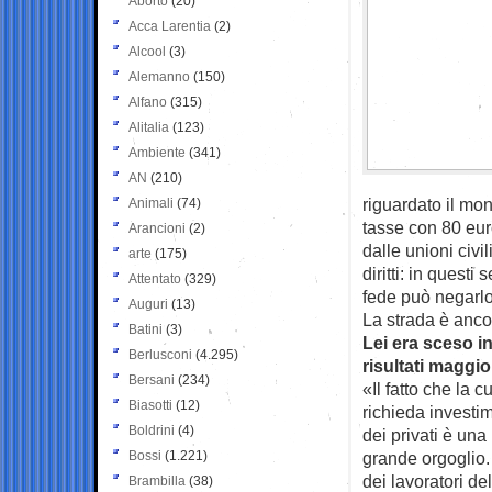
Aborto
(20)
Acca Larentia
(2)
Alcool
(3)
Alemanno
(150)
Alfano
(315)
Alitalia
(123)
Ambiente
(341)
AN
(210)
riguardato il mon
Animali
(74)
tasse con 80 euro
Arancioni
(2)
dalle unioni civil
arte
(175)
diritti: in quest
Attentato
(329)
fede può negarlo
Auguri
(13)
La strada è anco
Batini
(3)
Lei era sceso in
Berlusconi
(4.295)
risultati maggio
Bersani
(234)
«Il fatto che la 
Biasotti
(12)
richieda investim
Boldrini
(4)
dei privati è un
Bossi
(1.221)
grande orgoglio.
dei lavoratori de
Brambilla
(38)