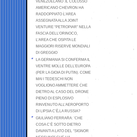
VENEZUELANO .IL COLOSSO
AMERICANO CHEVRON HA
RADDOPPIATO L’AREA
ASSEGNATA ALLA JOINT
VENTURE “PETROPIAR” NELLA
FASCIA DELL’ORINOCO,
L’AREA CHE OSPITA LE
MAGGIORI RISERVE MONDIALI
DI GREGGIO
LA GERMANIA SI CONFERMA IL
VENTRE MOLLE DELL’EUROPA
(PER LA GIOIA DI PUTIN). COME
MAI I TEDESCHI NON
VOGLIONO AMMETTERE CHE
DIETRO AL CASO DEL DRONE
PIENO DI ESPLOSIVO
RINVENUTO ALL’AEROPORTO
DI LIPSIA C’È LA RUSSIA?
GIULIANO FERRARA: ’CHE
COSA C’È SOTTO DIETRO
DAVANTI A LATO DEL “SIGNOR