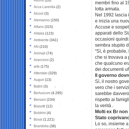
Aborto
(20)
membri fino al 19
Acca Larentia
(2)
lotta armata.
Alcool
(3)
Nel 1992 lascia 
Alemanno
(150)
e inizia una nuov
Accuse e sospett
Alfano
(315)
apparati dello St
Alitalia
(123)
occasioni quindi,
Ambiente
(341)
sembra stupito de
AN
(210)
“Sì, è probabile,
Animali
(74)
che si trovava a
Arancioni
(2)
che qualcuno era
arte
(175)
dei documenti uff
Attentato
(329)
Il governo dov
Auguri
(13)
Sì, il nostro gov
Batini
(3)
vero che i serviz
sarebbe davvero 
Berlusconi
(4.295)
rispetto ai famig
Bersani
(234)
la verità .
Biasotti
(12)
Molti ex Br non
Boldrini
(4)
Stato coprivano 
Bossi
(1.221)
Lo so, insieme a 
Brambilla
(38)