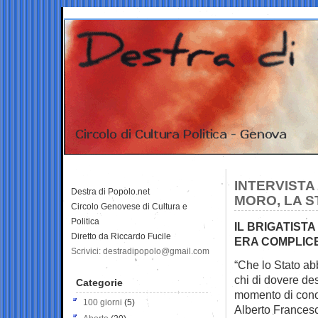
INTERVISTA
Destra di Popolo.net
MORO, LA S
Circolo Genovese di Cultura e
Politica
IL BRIGATISTA
Diretto da Riccardo Fucile
ERA COMPLIC
Scrivici: destradipopolo@gmail.com
“Che lo Stato ab
chi di dovere
des
Categorie
momento di conos
100 giorni
(5)
Alberto Francesc