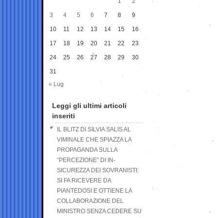
1
2
3
4
5
6
7
8
9
10
11
12
13
14
15
16
17
18
19
20
21
22
23
24
25
26
27
28
29
30
31
« Lug
Leggi gli ultimi articoli
inseriti
IL BLITZ DI SILVIA SALIS AL
VIMINALE CHE SPIAZZA LA
PROPAGANDA SULLA
“PERCEZIONE” DI IN-
SICUREZZA DEI SOVRANISTI:
SI FA RICEVERE DA
PIANTEDOSI E OTTIENE LA
COLLABORAZIONE DEL
MINISTRO SENZA CEDERE SU