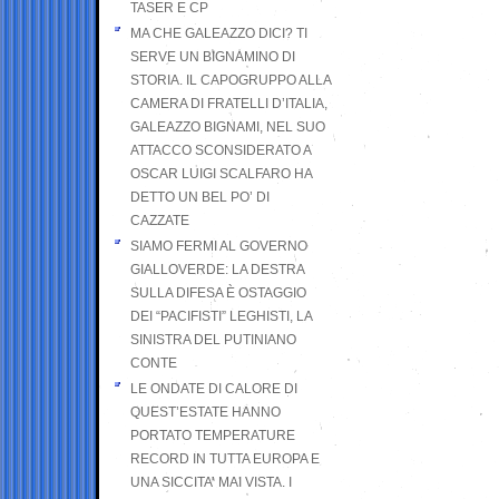
TASER E CP
MA CHE GALEAZZO DICI? TI
SERVE UN BIGNAMINO DI
STORIA. IL CAPOGRUPPO ALLA
CAMERA DI FRATELLI D’ITALIA,
GALEAZZO BIGNAMI, NEL SUO
ATTACCO SCONSIDERATO A
OSCAR LUIGI SCALFARO HA
DETTO UN BEL PO’ DI
CAZZATE
SIAMO FERMI AL GOVERNO
GIALLOVERDE: LA DESTRA
SULLA DIFESA È OSTAGGIO
DEI “PACIFISTI” LEGHISTI, LA
SINISTRA DEL PUTINIANO
CONTE
LE ONDATE DI CALORE DI
QUEST’ESTATE HANNO
PORTATO TEMPERATURE
RECORD IN TUTTA EUROPA E
UNA SICCITA’ MAI VISTA. I