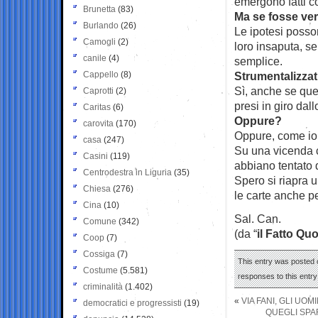
emergono fatti c
Brunetta
(83)
Ma se fosse ver
Burlando
(26)
Le ipotesi posson
Camogli
(2)
loro insaputa, se
canile
(4)
semplice.
Cappello
(8)
Strumentalizzat
Sì, anche se que
Caprotti
(2)
presi in giro dal
Caritas
(6)
Oppure?
carovita
(170)
Oppure, come io 
casa
(247)
Su una vicenda c
Casini
(119)
abbiano tentato d
Centrodestra in Liguria
(35)
Spero si riapra u
Chiesa
(276)
le carte anche p
Cina
(10)
Sal. Can.
Comune
(342)
(da “
il Fatto Qu
Coop
(7)
Cossiga
(7)
This entry was posted o
Costume
(5.581)
responses to this entr
criminalità
(1.402)
«
VIA FANI, GLI UO
democratici e progressisti
(19)
QUEGLI SPA