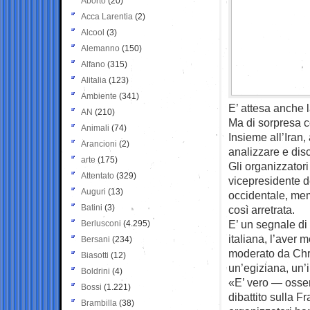
Aborto
(20)
Acca Larentia
(2)
Alcool
(3)
Alemanno
(150)
Alfano
(315)
Alitalia
(123)
Ambiente
(341)
E’ attesa anche 
AN
(210)
Ma di sorpresa c
Animali
(74)
Insieme all’Iran, 
Arancioni
(2)
analizzare e dis
arte
(175)
Gli organizzator
Attentato
(329)
vicepresidente 
Auguri
(13)
occidentale, mem
Batini
(3)
così arretrata.
E’ un segnale di 
Berlusconi
(4.295)
italiana, l’aver 
Bersani
(234)
moderato da Chri
Biasotti
(12)
un’egiziana, un’
Boldrini
(4)
«E’ vero — osse
Bossi
(1.221)
dibattito sulla F
Brambilla
(38)