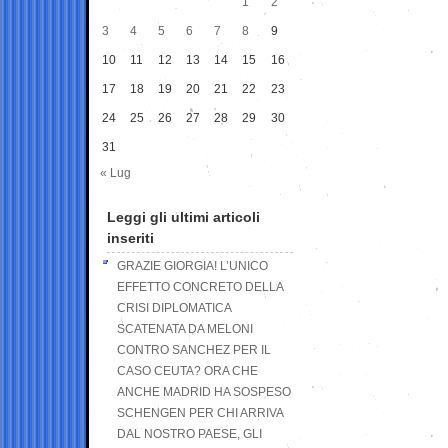
1
2
3
4
5
6
7
8
9
10
11
12
13
14
15
16
17
18
19
20
21
22
23
24
25
26
27
28
29
30
31
« Lug
Leggi gli ultimi articoli
inseriti
GRAZIE GIORGIA! L’UNICO
EFFETTO CONCRETO DELLA
CRISI DIPLOMATICA
SCATENATA DA MELONI
CONTRO SANCHEZ PER IL
CASO CEUTA? ORA CHE
ANCHE MADRID HA SOSPESO
SCHENGEN PER CHI ARRIVA
DAL NOSTRO PAESE, GLI