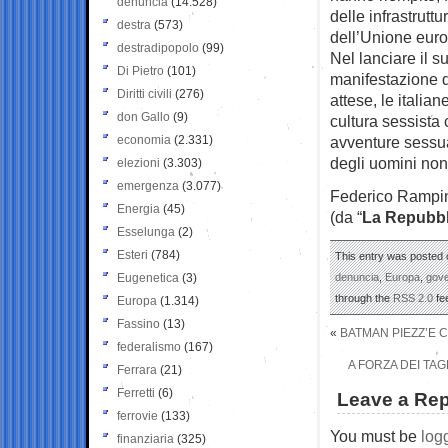
denuncia
(14.528)
delle infrastruttu
destra
(573)
dell’Unione europe
destradipopolo
(99)
Nel lanciare il 
Di Pietro
(101)
manifestazione d
Diritti civili
(276)
attese, le italia
don Gallo
(9)
cultura sessista
economia
(2.331)
avventure sessua
degli uomini non
elezioni
(3.303)
emergenza
(3.077)
Federico Rampi
Energia
(45)
(da “
La Repubbl
Esselunga
(2)
Esteri
(784)
This entry was posted 
Eugenetica
(3)
denuncia
,
Europa
,
gov
through the
RSS 2.0
fe
Europa
(1.314)
Fassino
(13)
«
BATMAN PIEZZ’E C
federalismo
(167)
A FORZA DEI TA
Ferrara
(21)
Ferretti
(6)
Leave a Rep
ferrovie
(133)
You must be
log
finanziaria
(325)