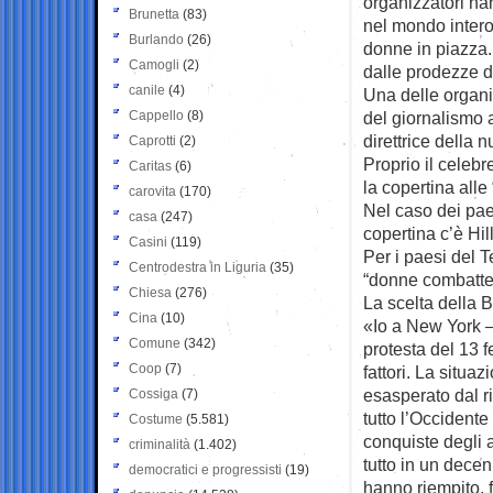
organizzatori ha
Brunetta
(83)
nel mondo intero 
Burlando
(26)
donne in piazza.
Camogli
(2)
dalle prodezze d
canile
(4)
Una delle organi
Cappello
(8)
del giornalismo 
direttrice della
Caprotti
(2)
Proprio il celeb
Caritas
(6)
la copertina all
carovita
(170)
Nel caso dei paes
casa
(247)
copertina c’è Hil
Casini
(119)
Per i paesi del 
Centrodestra in Liguria
(35)
“donne combatten
Chiesa
(276)
La scelta della B
Cina
(10)
«Io a New York —
Comune
(342)
protesta del 13 f
Coop
(7)
fattori. La situaz
esasperato dal ri
Cossiga
(7)
tutto l’Occidente
Costume
(5.581)
conquiste degli an
criminalità
(1.402)
tutto in un decen
democratici e progressisti
(19)
hanno riempito, f