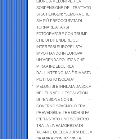
GIORGIA MELONI PER LA
SOSPENSIONE DEL TRATTATO
SI SCHENGEN: “SEMBRA CHE
SIA PIÙ PREOCCUPATA DI
TORNARE A FARSI
FOTOGRAFARE CON TRUMP
CHE DI DIFENDERE GLI
INTERESSI EUROPEI. STA
IMPORTANDO IN EUROPA
UN’AGENDA POLITICA CHE
MIRA A INDEBOLIRLA
DALL’INTERNO. MA È RIMASTA
PIUTTOSTO ISOLATA”
MELONI SI È INFILATA DA SOLA
NEL TUNNEL. L’ESCALATION
DI TENSIONE CON IL
GOVERNO SPAGNOLO ERA
PREVEDIBILE: TRE GIORNI FA
C’ERA STATO UNO SCONTRO
TRA LA LINEA MORBIDA DI
TAJANI E QUELLA DURA DELLA
PREMIER CON SALVINI E