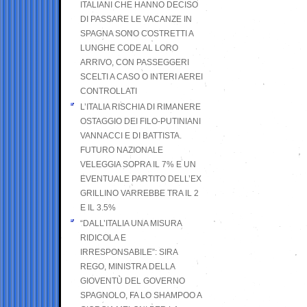
ITALIANI CHE HANNO DECISO
DI PASSARE LE VACANZE IN
SPAGNA SONO COSTRETTI A
LUNGHE CODE AL LORO
ARRIVO, CON PASSEGGERI
SCELTI A CASO O INTERI AEREI
CONTROLLATI
L’ITALIA RISCHIA DI RIMANERE
OSTAGGIO DEI FILO-PUTINIANI
VANNACCI E DI BATTISTA.
FUTURO NAZIONALE
VELEGGIA SOPRA IL 7% E UN
EVENTUALE PARTITO DELL’EX
GRILLINO VARREBBE TRA IL 2
E IL 3.5%
“DALL’ITALIA UNA MISURA
RIDICOLA E
IRRESPONSABILE”: SIRA
REGO, MINISTRA DELLA
GIOVENTÙ DEL GOVERNO
SPAGNOLO, FA LO SHAMPOO A