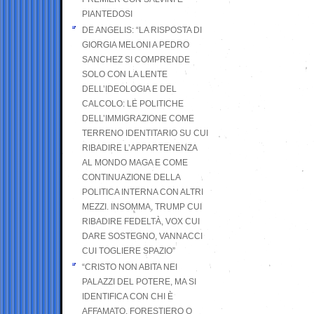
PIANTEDOSI
DE ANGELIS: “LA RISPOSTA DI
GIORGIA MELONI A PEDRO
SANCHEZ SI COMPRENDE
SOLO CON LA LENTE
DELL’IDEOLOGIA E DEL
CALCOLO: LE POLITICHE
DELL’IMMIGRAZIONE COME
TERRENO IDENTITARIO SU CUI
RIBADIRE L’APPARTENENZA
AL MONDO MAGA E COME
CONTINUAZIONE DELLA
POLITICA INTERNA CON ALTRI
MEZZI. INSOMMA, TRUMP CUI
RIBADIRE FEDELTÀ, VOX CUI
DARE SOSTEGNO, VANNACCI
CUI TOGLIERE SPAZIO”
“CRISTO NON ABITA NEI
PALAZZI DEL POTERE, MA SI
IDENTIFICA CON CHI È
AFFAMATO, FORESTIERO O