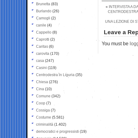
Brunetta
(83)
«
INTERVISTA A D
Burlando
(26)
CENTRODESTRA: 
Camogli
(2)
UNA LEZIONE DI ST
canile
(4)
Leave a Rep
Cappello
(8)
Caprotti
(2)
You must be
log
Caritas
(6)
carovita
(170)
casa
(247)
Casini
(119)
Centrodestra in Liguria
(35)
Chiesa
(276)
Cina
(10)
Comune
(342)
Coop
(7)
Cossiga
(7)
Costume
(5.581)
criminalità
(1.402)
democratici e progressisti
(19)