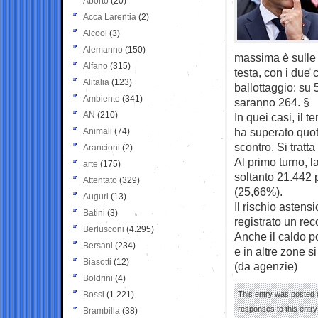
Aborto
(20)
Acca Larentia
(2)
Alcool
(3)
Alemanno
(150)
massima è sulle 
Alfano
(315)
testa, con i due 
Alitalia
(123)
ballottaggio: su 
Ambiente
(341)
saranno 264. §
AN
(210)
In quei casi, il 
ha superato quot
Animali
(74)
scontro. Si tratt
Arancioni
(2)
Al primo turno, 
arte
(175)
soltanto 21.442 
Attentato
(329)
(25,66%).
Auguri
(13)
Il rischio asten
Batini
(3)
registrato un re
Berlusconi
(4.295)
Anche il caldo po
Bersani
(234)
e in altre zone si
Biasotti
(12)
(da agenzie)
Boldrini
(4)
Bossi
(1.221)
This entry was posted 
responses to this entr
Brambilla
(38)