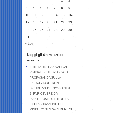
1
2
3
4
5
6
7
8
9
10
11
12
13
14
15
16
17
18
19
20
21
22
23
24
25
26
27
28
29
30
31
« Lug
Leggi gli ultimi articoli
inseriti
IL BLITZ DI SILVIA SALIS AL
VIMINALE CHE SPIAZZA LA
PROPAGANDA SULLA
“PERCEZIONE” DI IN-
SICUREZZA DEI SOVRANISTI:
SI FA RICEVERE DA
PIANTEDOSI E OTTIENE LA
COLLABORAZIONE DEL
MINISTRO SENZA CEDERE SU