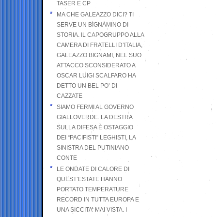
TASER E CP
MA CHE GALEAZZO DICI? TI
SERVE UN BIGNAMINO DI
STORIA. IL CAPOGRUPPO ALLA
CAMERA DI FRATELLI D’ITALIA,
GALEAZZO BIGNAMI, NEL SUO
ATTACCO SCONSIDERATO A
OSCAR LUIGI SCALFARO HA
DETTO UN BEL PO’ DI
CAZZATE
SIAMO FERMI AL GOVERNO
GIALLOVERDE: LA DESTRA
SULLA DIFESA È OSTAGGIO
DEI “PACIFISTI” LEGHISTI, LA
SINISTRA DEL PUTINIANO
CONTE
LE ONDATE DI CALORE DI
QUEST’ESTATE HANNO
PORTATO TEMPERATURE
RECORD IN TUTTA EUROPA E
UNA SICCITA’ MAI VISTA. I