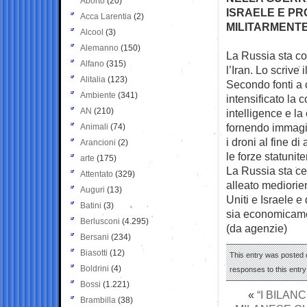
Aborto
(20)
ISRAELE E PR
Acca Larentia
(2)
MILITARMENT
Alcool
(3)
Alemanno
(150)
La Russia sta co
Alfano
(315)
l’Iran. Lo scrive i
Alitalia
(123)
Secondo fonti a 
Ambiente
(341)
intensificato la 
AN
(210)
intelligence e la
fornendo immagin
Animali
(74)
i droni al fine d
Arancioni
(2)
le forze statunit
arte
(175)
La Russia sta ce
Attentato
(329)
alleato mediorien
Auguri
(13)
Uniti e Israele 
Batini
(3)
sia economicam
Berlusconi
(4.295)
(da agenzie)
Bersani
(234)
Biasotti
(12)
This entry was posted 
Boldrini
(4)
responses to this entr
Bossi
(1.221)
«
“I BILAN
Brambilla
(38)