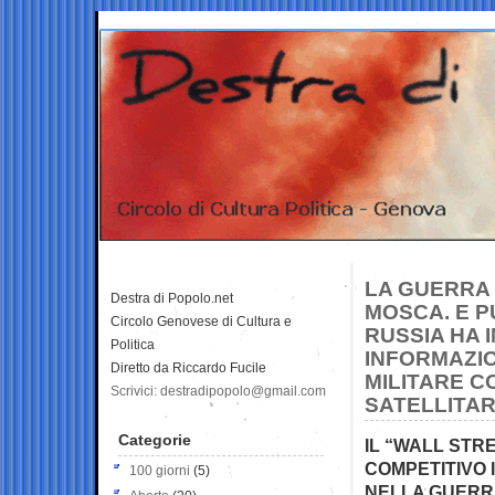
LA GUERRA 
Destra di Popolo.net
MOSCA. E P
Circolo Genovese di Cultura e
RUSSIA HA 
Politica
INFORMAZIO
Diretto da Riccardo Fucile
MILITARE C
Scrivici: destradipopolo@gmail.com
SATELLITAR
Categorie
IL “WALL STR
COMPETITIVO 
100 giorni
(5)
NELLA GUERRA