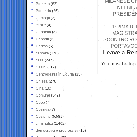
MILANESE C
Brunetta
(83)
NEI BIL
Burlando
(26)
PRESIDEN
Camogli
(2)
canile
(4)
“PRIMA DI
Cappello
(8)
MAGISTRA
SCONTRO ROV
Caprotti
(2)
PORTAVOCE
Caritas
(6)
Leave a Rep
carovita
(170)
casa
(247)
You must be
log
Casini
(119)
Centrodestra in Liguria
(35)
Chiesa
(276)
Cina
(10)
Comune
(342)
Coop
(7)
Cossiga
(7)
Costume
(5.581)
criminalità
(1.402)
democratici e progressisti
(19)