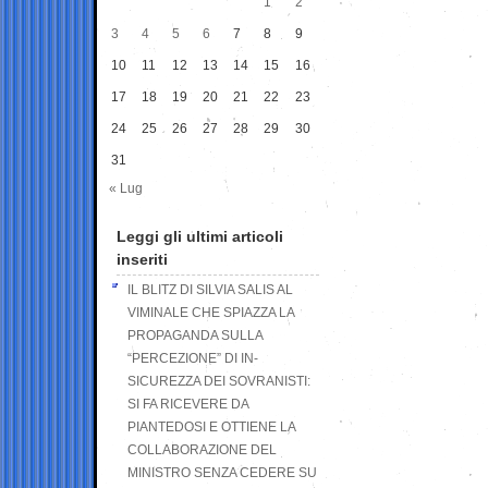
1
2
3
4
5
6
7
8
9
10
11
12
13
14
15
16
17
18
19
20
21
22
23
24
25
26
27
28
29
30
31
« Lug
Leggi gli ultimi articoli
inseriti
IL BLITZ DI SILVIA SALIS AL
VIMINALE CHE SPIAZZA LA
PROPAGANDA SULLA
“PERCEZIONE” DI IN-
SICUREZZA DEI SOVRANISTI:
SI FA RICEVERE DA
PIANTEDOSI E OTTIENE LA
COLLABORAZIONE DEL
MINISTRO SENZA CEDERE SU