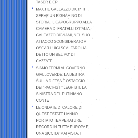
TASER E CP
MA CHE GALEAZZO DICI? TI
SERVE UN BIGNAMINO DI
STORIA. IL CAPOGRUPPO ALLA
CAMERA DI FRATELLI D’ITALIA,
GALEAZZO BIGNAMI, NEL SUO
ATTACCO SCONSIDERATO A
OSCAR LUIGI SCALFARO HA
DETTO UN BEL PO’ DI
CAZZATE
SIAMO FERMI AL GOVERNO
GIALLOVERDE: LA DESTRA
SULLA DIFESA È OSTAGGIO
DEI “PACIFISTI” LEGHISTI, LA
SINISTRA DEL PUTINIANO
CONTE
LE ONDATE DI CALORE DI
QUEST’ESTATE HANNO
PORTATO TEMPERATURE
RECORD IN TUTTA EUROPA E
UNA SICCITA’ MAI VISTA. I