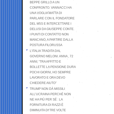
BEPPE GRILLO A UN
CONFRONTO. VANNACCI HA
UNA VOGLIA MATTA DI
PARLARE CON IL FONDATORE
DEL M5S E INTERCETTARE I
DELUSI DA GIUSEPPE CONTE.
I PUNTI DI CONTATTO NON
MANCANO, A PARTIRE DALLA
POSTURA FILORUSSA
L’ITALIA TRADITA DAL
GOVERNO MELONI. ANNA , 72
ANNI; “TRA AFFITTO E
BOLLETTE LA PENSIONE DURA
POCHI GIORNI, HO SEMPRE
LAVORATO E ORA DEVO
CHIEDERE AIUTO”
TRUMP NON DÀ MISSILI
ALL’UCRAINA PERCHÉ NON
NE HA PIÙ PER SÉ : LA
FORNITURA DI RAZZI È
DIMINUITA DI TRE VOLTE