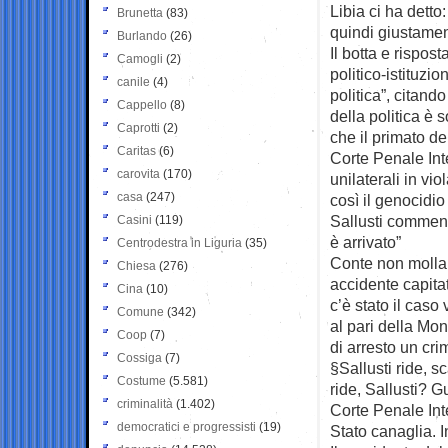
Libia ci ha detto
Brunetta
(83)
quindi giustamen
Burlando
(26)
Il botta e rispos
Camogli
(2)
politico-istituzio
canile
(4)
politica”, citando
Cappello
(8)
della politica è 
Caprotti
(2)
che il primato de
Caritas
(6)
Corte Penale Int
carovita
(170)
unilaterali in vio
casa
(247)
così il genocidio
Sallusti comment
Casini
(119)
è arrivato”
Centrodestra in Liguria
(35)
Conte non molla:
Chiesa
(276)
accidente capita
Cina
(10)
c’è stato il caso
Comune
(342)
al pari della Mo
Coop
(7)
di arresto un cri
Cossiga
(7)
§Sallusti ride, 
Costume
(5.581)
ride, Sallusti? G
criminalità
(1.402)
Corte Penale In
democratici e progressisti
(19)
Stato canaglia. 