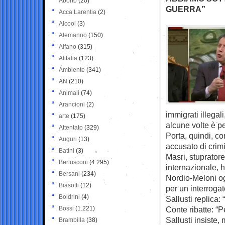
Aborto
(20)
GUERRA”
Acca Larentia
(2)
Alcool
(3)
Alemanno
(150)
Alfano
(315)
Alitalia
(123)
Ambiente
(341)
AN
(210)
Animali
(74)
Arancioni
(2)
immigrati illegali
arte
(175)
alcune volte è pe
Attentato
(329)
Porta, quindi, c
Auguri
(13)
accusato di crimi
Batini
(3)
Masri, stupratore
Berlusconi
(4.295)
internazionale, 
Bersani
(234)
Nordio-Meloni ogg
Biasotti
(12)
per un interroga
Boldrini
(4)
Sallusti replica:
Bossi
(1.221)
Conte ribatte: “P
Sallusti insiste,
Brambilla
(38)