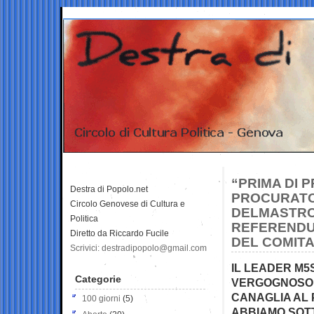
“PRIMA DI 
Destra di Popolo.net
PROCURATOR
Circolo Genovese di Cultura e
DELMASTRO
Politica
REFERENDU
Diretto da Riccardo Fucile
DEL COMITA
Scrivici: destradipopolo@gmail.com
IL LEADER M5
Categorie
VERGOGNOSO DI
CANAGLIA AL 
100 giorni
(5)
ABBIAMO SOTT