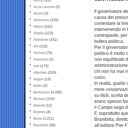
Aborto
(20)
Acca Larentia
(2)
Il governatore de
Alcool
(3)
causa dei presu
Alemanno
(150)
contestare la lin
Alfano
(315)
intervenendo in C
Alitalia
(123)
contropiede, per
Ambiente
(341)
bufera politica.
AN
(210)
Per il governato
politico è molto 
Animali
(74)
non equilibrato d
Arancioni
(2)
amministrazione 
arte
(175)
chi non ha mai m
Attentato
(329)
così».
Auguri
(13)
In realtà, quell
Batini
(3)
mere «osservazion
Berlusconi
(4.295)
su titoli, scelta 
Bersani
(234)
erano spesso foc
Biasotti
(12)
il Campo largo do
Boldrini
(4)
E soprattutto qu
Bossi
(1.221)
Brambilla, diret
all’editore Pier
Brambilla
(38)