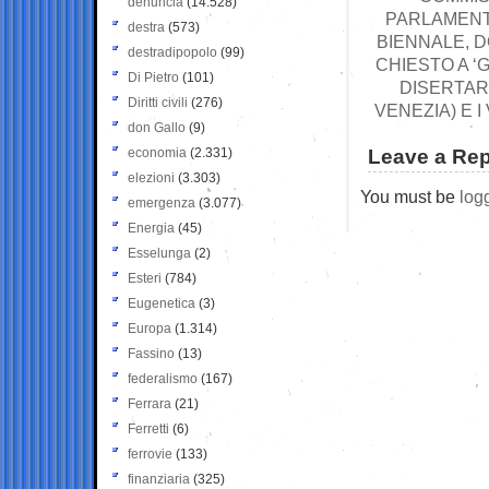
denuncia
(14.528)
PARLAMENTA
destra
(573)
BIENNALE, D
destradipopolo
(99)
CHIESTO A ‘
Di Pietro
(101)
DISERTAR
Diritti civili
(276)
VENEZIA) E I
don Gallo
(9)
economia
(2.331)
Leave a Rep
elezioni
(3.303)
You must be
log
emergenza
(3.077)
Energia
(45)
Esselunga
(2)
Esteri
(784)
Eugenetica
(3)
Europa
(1.314)
Fassino
(13)
federalismo
(167)
Ferrara
(21)
Ferretti
(6)
ferrovie
(133)
finanziaria
(325)