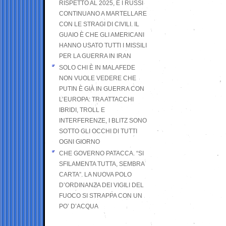
RISPETTO AL 2025, E I RUSSI
CONTINUANO A MARTELLARE
CON LE STRAGI DI CIVILI. IL
GUAIO È CHE GLI AMERICANI
HANNO USATO TUTTI I MISSILI
PER LA GUERRA IN IRAN
SOLO CHI È IN MALAFEDE
NON VUOLE VEDERE CHE
PUTIN È GIÀ IN GUERRA CON
L’EUROPA: TRA ATTACCHI
IBRIDI, TROLL E
INTERFERENZE, I BLITZ SONO
SOTTO GLI OCCHI DI TUTTI
OGNI GIORNO
CHE GOVERNO PATACCA. “SI
SFILAMENTA TUTTA, SEMBRA
CARTA”. LA NUOVA POLO
D’ORDINANZA DEI VIGILI DEL
FUOCO SI STRAPPA CON UN
PO’ D’ACQUA