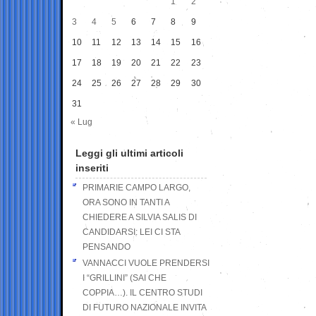
1
2
3
4
5
6
7
8
9
10
11
12
13
14
15
16
17
18
19
20
21
22
23
24
25
26
27
28
29
30
31
« Lug
Leggi gli ultimi articoli
inseriti
PRIMARIE CAMPO LARGO,
ORA SONO IN TANTI A
CHIEDERE A SILVIA SALIS DI
CANDIDARSI: LEI CI STA
PENSANDO
VANNACCI VUOLE PRENDERSI
I “GRILLINI” (SAI CHE
COPPIA…). IL CENTRO STUDI
DI FUTURO NAZIONALE INVITA