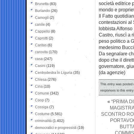
società editrice
Brunetta
(83)
mondo e propriet
Burlando
(26)
Il Fatto quotidia
Camogli
(2)
contestazioni al 
canile
(4)
lobbista Alfonso 
Cappello
(8)
Castro, riuscì a 
Caprotti
(2)
peso politico a 
Caritas
(6)
medesimo Bucci
carovita
(170)
Da segnalare che
casa
(247)
dopo che il diret
governatore, giu
Casini
(119)
(da agenzie)
Centrodestra in Liguria
(35)
Chiesa
(276)
This entry was posted 
Cina
(10)
responses to this entr
Comune
(342)
Coop
(7)
«
“PRIMA D
Cossiga
(7)
MAGISTRA
SCONTRO ROV
Costume
(5.581)
PORTAVOC
criminalità
(1.402)
BUTTA
democratici e progressisti
(19)
COMMISS