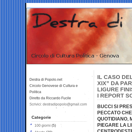
IL CASO DE
Destra di Popolo.net
XIX” DA PA
Circolo Genovese di Cultura e
LIGURE FIN
Politica
I REPORT S
Diretto da Riccardo Fucile
Scrivici: destradipopolo@gmail.com
BUCCI SI PRES
PECCATO CHE 
Categorie
QUOTIDIANO, 
PIEGARE LA L
100 giorni
(5)
CENTRODEST