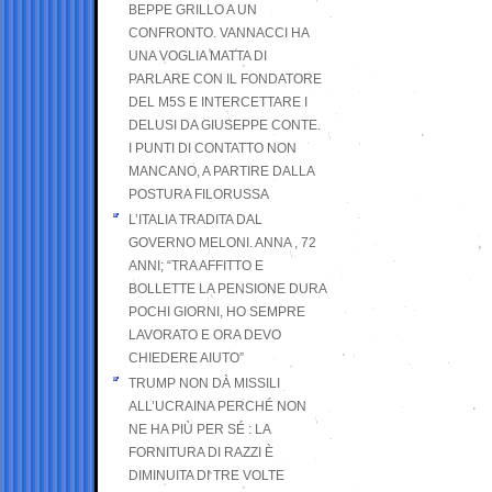
BEPPE GRILLO A UN
CONFRONTO. VANNACCI HA
UNA VOGLIA MATTA DI
PARLARE CON IL FONDATORE
DEL M5S E INTERCETTARE I
DELUSI DA GIUSEPPE CONTE.
I PUNTI DI CONTATTO NON
MANCANO, A PARTIRE DALLA
POSTURA FILORUSSA
L’ITALIA TRADITA DAL
GOVERNO MELONI. ANNA , 72
ANNI; “TRA AFFITTO E
BOLLETTE LA PENSIONE DURA
POCHI GIORNI, HO SEMPRE
LAVORATO E ORA DEVO
CHIEDERE AIUTO”
TRUMP NON DÀ MISSILI
ALL’UCRAINA PERCHÉ NON
NE HA PIÙ PER SÉ : LA
FORNITURA DI RAZZI È
DIMINUITA DI TRE VOLTE