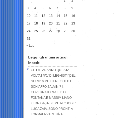
1
2
3
4
5
6
7
8
9
10
11
12
13
14
15
16
17
18
19
20
21
22
23
24
25
26
27
28
29
30
31
« Lug
Leggi gli ultimi articoli
inseriti
CE LA FARANNO QUESTA
VOLTA I PAVIDI LEGHISTI “DEL
NORD” A METTERE SOTTO
SCHIAFFO SALVINI? I
GOVERNATORI ATTILIO
FONTANA E MASSIMILIANO
FEDRIGA, INSIEME AL “DOGE”
LUCA ZAIA, SONO PRONTI A
FORMALIZZARE UNA