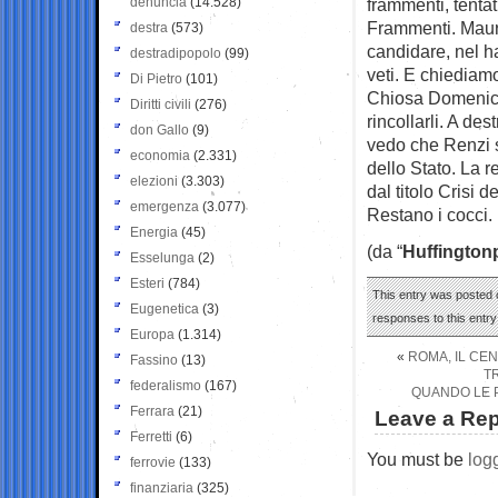
denuncia
(14.528)
frammenti, tenta
Frammenti. Mauriz
destra
(573)
candidare, nel ha
destradipopolo
(99)
veti. E chiediamo
Di Pietro
(101)
Chiosa Domenico 
Diritti civili
(276)
rincollarli. A de
don Gallo
(9)
vedo che Renzi s
economia
(2.331)
dello Stato. La r
elezioni
(3.303)
dal titolo Crisi d
emergenza
(3.077)
Restano i cocci.
Energia
(45)
(da “
Huffington
Esselunga
(2)
Esteri
(784)
This entry was posted o
Eugenetica
(3)
responses to this entr
Europa
(1.314)
«
ROMA, IL CE
Fassino
(13)
TR
federalismo
(167)
QUANDO LE P
Ferrara
(21)
Leave a Rep
Ferretti
(6)
You must be
log
ferrovie
(133)
finanziaria
(325)