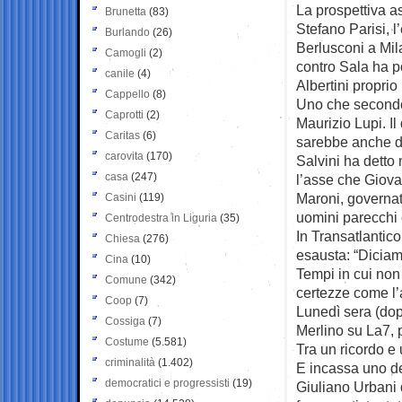
La prospettiva a
Brunetta
(83)
Stefano Parisi, l
Burlando
(26)
Berlusconi a Mil
Camogli
(2)
contro Sala ha p
canile
(4)
Albertini proprio
Cappello
(8)
Uno che secondo 
Caprotti
(2)
Maurizio Lupi. I
Caritas
(6)
sarebbe anche di
carovita
(170)
Salvini ha detto
casa
(247)
l’asse che Giova
Maroni, governat
Casini
(119)
uomini parecchi c
Centrodestra in Liguria
(35)
In Transatlantic
Chiesa
(276)
esausta: “Diciamo
Cina
(10)
Tempi in cui non
Comune
(342)
certezze come l’
Coop
(7)
Lunedì sera (dopo
Cossiga
(7)
Merlino su La7, 
Costume
(5.581)
Tra un ricordo e 
criminalità
(1.402)
E incassa uno de
democratici e progressisti
(19)
Giuliano Urbani 