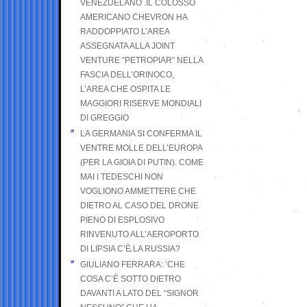
VENEZUELANO .IL COLOSSO
AMERICANO CHEVRON HA
RADDOPPIATO L’AREA
ASSEGNATA ALLA JOINT
VENTURE “PETROPIAR” NELLA
FASCIA DELL’ORINOCO,
L’AREA CHE OSPITA LE
MAGGIORI RISERVE MONDIALI
DI GREGGIO
LA GERMANIA SI CONFERMA IL
VENTRE MOLLE DELL’EUROPA
(PER LA GIOIA DI PUTIN). COME
MAI I TEDESCHI NON
VOGLIONO AMMETTERE CHE
DIETRO AL CASO DEL DRONE
PIENO DI ESPLOSIVO
RINVENUTO ALL’AEROPORTO
DI LIPSIA C’È LA RUSSIA?
GIULIANO FERRARA: ’CHE
COSA C’È SOTTO DIETRO
DAVANTI A LATO DEL “SIGNOR