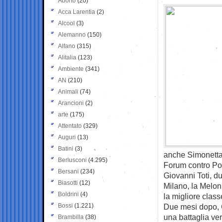
Aborto
(20)
Acca Larentia
(2)
Alcool
(3)
Alemanno
(150)
Alfano
(315)
Alitalia
(123)
Ambiente
(341)
AN
(210)
Animali
(74)
Arancioni
(2)
arte
(175)
Attentato
(329)
Auguri
(13)
Batini
(3)
anche Simonett
Berlusconi
(4.295)
Forum contro Por
Bersani
(234)
Giovanni Toti, d
Biasotti
(12)
Milano, la Melo
Boldrini
(4)
la migliore class
Bossi
(1.221)
Due mesi dopo, G
una battaglia ve
Brambilla
(38)