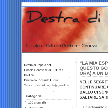
“LA MIA ES
Destra di Popolo.net
QUESTO GOV
Circolo Genovese di Cultura e
ORA) A UN 
Politica
Diretto da Riccardo Fucile
NELLE SEGRET
Scrivici: destradipopolo@gmail.com
CONTINUARE A
BALLO CI SONO
Categorie
SALTARE SAR
100 giorni
(5)
L’avvertimento di