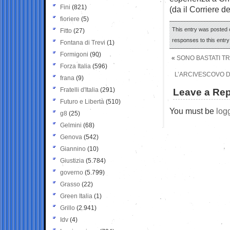
Fini
(821)
(da il Corriere d
fioriere
(5)
This entry was posted 
Fitto
(27)
responses to this entr
Fontana di Trevi
(1)
Formigoni
(90)
«
SONO BASTATI TR
Forza Italia
(596)
L’ARCIVESCOVO DI
frana
(9)
Fratelli d'Italia
(291)
Leave a Rep
Futuro e Libertà
(510)
You must be
log
g8
(25)
Gelmini
(68)
Genova
(542)
Giannino
(10)
Giustizia
(5.784)
governo
(5.799)
Grasso
(22)
Green Italia
(1)
Grillo
(2.941)
Idv
(4)