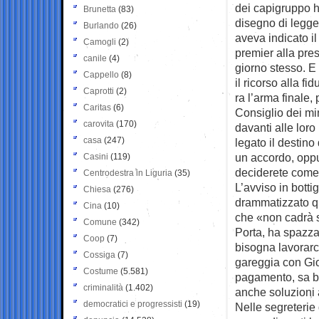
dei capigruppo h
Brunetta
(83)
disegno di legge,
Burlando
(26)
aveva indicato i
Camogli
(2)
premier alla pres
canile
(4)
giorno stesso. E 
Cappello
(8)
il ricorso alla fid
Caprotti
(2)
ra l’arma finale
Caritas
(6)
Consiglio dei min
carovita
(170)
davanti alle loro
casa
(247)
legato il destino
un accordo, oppur
Casini
(119)
deciderete come
Centrodestra in Liguria
(35)
L’avviso in botti
Chiesa
(276)
drammatizzato qu
Cina
(10)
che «non cadrà s
Comune
(342)
Porta, ha spazza
Coop
(7)
bisogna lavorarc
Cossiga
(7)
gareggia con Gior
Costume
(5.581)
pagamento, sa be
criminalità
(1.402)
anche soluzioni 
democratici e progressisti
(19)
Nelle segreterie 