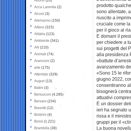
Aborto
(20)
prodotto qualche 
Acca Larentia
(2)
sono allentate, 
Alcool
(3)
riuscito a impri
Alemanno
(150)
cruciale come la
Alfano
(315)
per il gioco al r
Alitalia
(123)
E domani il presi
Ambiente
(341)
per chiedere a tu
AN
(210)
sui progetti del 
alla presidenza 
Animali
(74)
«battute d’arresto
Arancioni
(2)
avanzamento del
arte
(175)
«Sono 15 le rifor
Attentato
(329)
giugno 2022, com
Auguri
(13)
consentiranno all
Batini
(3)
bisognerà centra
Berlusconi
(4.295)
attuativi compres
Bersani
(234)
È un dossier deli
Biasotti
(12)
ieri ha segnato 
Boldrini
(4)
rissa e il minist
Bossi
(1.221)
gruppi per il «cl
La buona novella
Brambilla
(38)