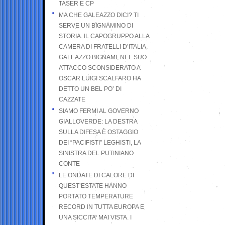
TASER E CP
MA CHE GALEAZZO DICI? TI
SERVE UN BIGNAMINO DI
STORIA. IL CAPOGRUPPO ALLA
CAMERA DI FRATELLI D’ITALIA,
GALEAZZO BIGNAMI, NEL SUO
ATTACCO SCONSIDERATO A
OSCAR LUIGI SCALFARO HA
DETTO UN BEL PO’ DI
CAZZATE
SIAMO FERMI AL GOVERNO
GIALLOVERDE: LA DESTRA
SULLA DIFESA È OSTAGGIO
DEI “PACIFISTI” LEGHISTI, LA
SINISTRA DEL PUTINIANO
CONTE
LE ONDATE DI CALORE DI
QUEST’ESTATE HANNO
PORTATO TEMPERATURE
RECORD IN TUTTA EUROPA E
UNA SICCITA’ MAI VISTA. I