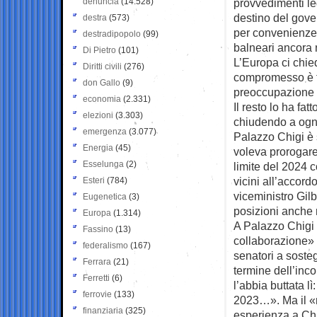
denuncia
(14.528)
provvedimenti leg
destino del govern
destra
(573)
per convenienze 
destradipopolo
(99)
balneari ancora n
Di Pietro
(101)
L’Europa ci chied
Diritti civili
(276)
compromesso è fo
don Gallo
(9)
preoccupazione a
economia
(2.331)
Il resto lo ha fat
elezioni
(3.303)
chiudendo a ogni 
emergenza
(3.077)
Palazzo Chigi è 
Energia
(45)
voleva prorogare 
Esselunga
(2)
limite del 2024 
vicini all’accord
Esteri
(784)
viceministro Gilb
Eugenetica
(3)
posizioni anche 
Europa
(1.314)
A Palazzo Chigi n
Fassino
(13)
collaborazione» t
federalismo
(167)
senatori a sosteg
Ferrara
(21)
termine dell’inco
Ferretti
(6)
l’abbia buttata l
ferrovie
(133)
2023…». Ma il «n
finanziaria
(325)
esperienza a Chi