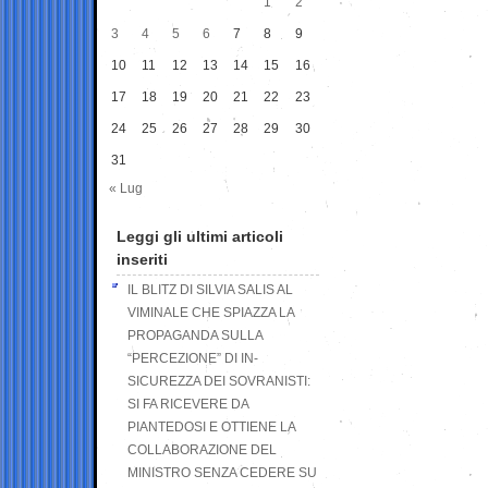
1
2
3
4
5
6
7
8
9
10
11
12
13
14
15
16
17
18
19
20
21
22
23
24
25
26
27
28
29
30
31
« Lug
Leggi gli ultimi articoli
inseriti
IL BLITZ DI SILVIA SALIS AL
VIMINALE CHE SPIAZZA LA
PROPAGANDA SULLA
“PERCEZIONE” DI IN-
SICUREZZA DEI SOVRANISTI:
SI FA RICEVERE DA
PIANTEDOSI E OTTIENE LA
COLLABORAZIONE DEL
MINISTRO SENZA CEDERE SU