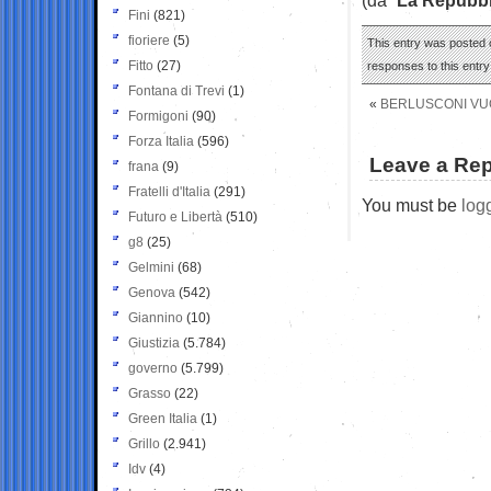
Fini
(821)
fioriere
(5)
This entry was posted o
Fitto
(27)
responses to this entr
Fontana di Trevi
(1)
«
BERLUSCONI VUO
Formigoni
(90)
Forza Italia
(596)
Leave a Rep
frana
(9)
Fratelli d'Italia
(291)
You must be
log
Futuro e Libertà
(510)
g8
(25)
Gelmini
(68)
Genova
(542)
Giannino
(10)
Giustizia
(5.784)
governo
(5.799)
Grasso
(22)
Green Italia
(1)
Grillo
(2.941)
Idv
(4)