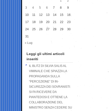
1
2
3
4
5
6
7
8
9
10
11
12
13
14
15
16
17
18
19
20
21
22
23
24
25
26
27
28
29
30
31
« Lug
Leggi gli ultimi articoli
inseriti
IL BLITZ DI SILVIA SALIS AL
VIMINALE CHE SPIAZZA LA
PROPAGANDA SULLA
“PERCEZIONE” DI IN-
SICUREZZA DEI SOVRANISTI:
SI FA RICEVERE DA
PIANTEDOSI E OTTIENE LA
COLLABORAZIONE DEL
MINISTRO SENZA CEDERE SU