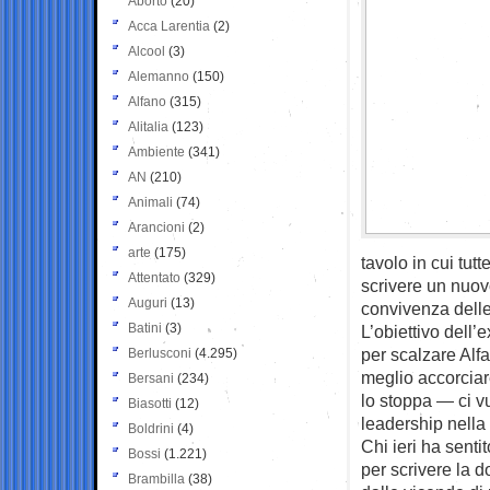
Aborto
(20)
Acca Larentia
(2)
Alcool
(3)
Alemanno
(150)
Alfano
(315)
Alitalia
(123)
Ambiente
(341)
AN
(210)
Animali
(74)
Arancioni
(2)
arte
(175)
tavolo in cui tu
Attentato
(329)
scrivere un nuov
Auguri
(13)
convivenza delle
Batini
(3)
L’obiettivo dell’
per scalzare Alfa
Berlusconi
(4.295)
meglio accorciar
Bersani
(234)
lo stoppa — ci vu
Biasotti
(12)
leadership nella 
Boldrini
(4)
Chi ieri ha senti
Bossi
(1.221)
per scrivere la d
Brambilla
(38)