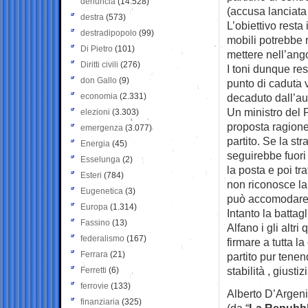
denuncia
(14.528)
(accusa lanciata 
destra
(573)
L’obiettivo resta
destradipopolo
(99)
mobili potrebbe r
Di Pietro
(101)
mettere nell’ango
Diritti civili
(276)
I toni dunque res
don Gallo
(9)
punto di caduta 
economia
(2.331)
decaduto dall’au
Un ministro del 
elezioni
(3.303)
proposta ragion
emergenza
(3.077)
partito. Se la s
Energia
(45)
seguirebbe fuori
Esselunga
(2)
la posta e poi tr
Esteri
(784)
non riconosce la
Eugenetica
(3)
può accomodare f
Europa
(1.314)
Intanto la battag
Fassino
(13)
Alfano i gli altr
federalismo
(167)
firmare a tutta 
Ferrara
(21)
partito pur tene
stabilità , giusti
Ferretti
(6)
ferrovie
(133)
Alberto D’Argen
finanziaria
(325)
(da “
La Repubbl