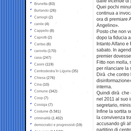
dalle vicende di 
Brunetta
(83)
Quei pochi minuti
Burlando
(26)
continua a invoc
Camogli
(2)
ora di premiare A
canile
(4)
Angelino».
Cappello
(8)
Posto che non vu
dopo la fiducia a
Caprotti
(2)
Intanto Alfano e 
Caritas
(6)
sabato. In agen
carovita
(170)
premier dovesse 
casa
(247)
Fitto non molla,
Casini
(119)
per rilanciare la 
Centrodestra in Liguria
(35)
Dirà che contro 
Chiesa
(276)
disinformazione»,
Cina
(10)
interna.
Comune
(342)
Quindi dirà che 
Coop
(7)
nel 2011 al suo 
segretario, minis
Cossiga
(7)
Infine la sortita
Costume
(5.581)
la convivenza tra
criminalità
(1.402)
accusando gli al
democratici e progressisti
(19)
partitino di cent