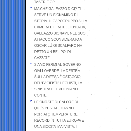
TASER E CP
MA CHE GALEAZZO DICI? TI
SERVE UN BIGNAMINO DI
STORIA. IL CAPOGRUPPO ALLA
CAMERA DI FRATELLI D’ITALIA,
GALEAZZO BIGNAMI, NEL SUO
ATTACCO SCONSIDERATO A
OSCAR LUIGI SCALFARO HA
DETTO UN BEL PO’ DI
CAZZATE
SIAMO FERMI AL GOVERNO
GIALLOVERDE: LA DESTRA
SULLA DIFESA È OSTAGGIO
DEI “PACIFISTI” LEGHISTI, LA
SINISTRA DEL PUTINIANO
CONTE
LE ONDATE DI CALORE DI
QUEST’ESTATE HANNO
PORTATO TEMPERATURE
RECORD IN TUTTA EUROPA E
UNA SICCITA’ MAI VISTA. I