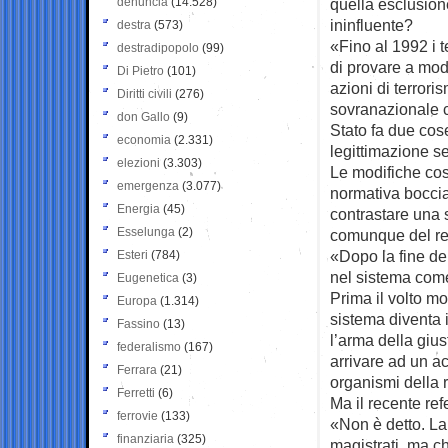
denuncia
(14.528)
quella esclusione
ininfluente?
destra
(573)
«Fino al 1992 i t
destradipopolo
(99)
di provare a modi
Di Pietro
(101)
azioni di terror
Diritti civili
(276)
sovranazionale c
don Gallo
(9)
Stato fa due cose
economia
(2.331)
legittimazione se
elezioni
(3.303)
Le modifiche cos
emergenza
(3.077)
normativa boccia
Energia
(45)
contrastare una 
Esselunga
(2)
comunque del rev
«Dopo la fine de
Esteri
(784)
nel sistema come
Eugenetica
(3)
Prima il volto mo
Europa
(1.314)
sistema diventa i
Fassino
(13)
l’arma della gius
federalismo
(167)
arrivare ad un a
Ferrara
(21)
organismi della
Ferretti
(6)
Ma il recente re
ferrovie
(133)
«Non è detto. La 
finanziaria
(325)
magistrati, ma ch