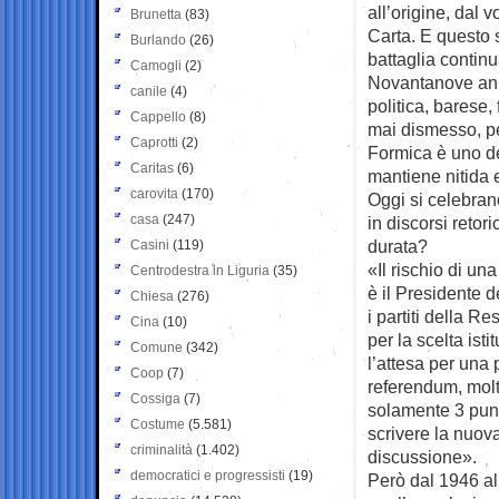
all’origine, dal 
Brunetta
(83)
Carta. E questo s
Burlando
(26)
battaglia conti
Camogli
(2)
Novantanove anni
canile
(4)
politica, barese, 
Cappello
(8)
mai dismesso, per
Caprotti
(2)
Formica è uno dei
Caritas
(6)
mantiene nitida 
carovita
(170)
Oggi si celebran
casa
(247)
in discorsi retor
durata?
Casini
(119)
«Il rischio di un
Centrodestra in Liguria
(35)
è il Presidente d
Chiesa
(276)
i partiti della R
Cina
(10)
per la scelta isti
Comune
(342)
l’attesa per una 
Coop
(7)
referendum, molto
Cossiga
(7)
solamente 3 punti
Costume
(5.581)
scrivere la nuova
criminalità
(1.402)
discussione».
democratici e progressisti
(19)
Però dal 1946 al 