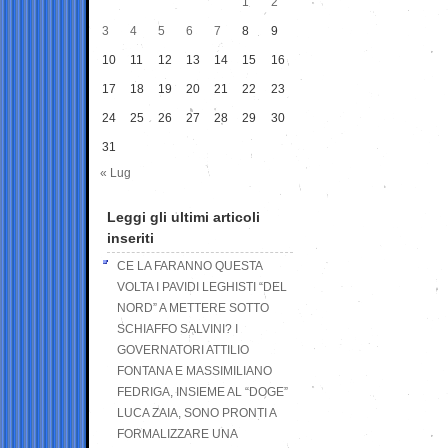
1
2
3
4
5
6
7
8
9
10
11
12
13
14
15
16
17
18
19
20
21
22
23
24
25
26
27
28
29
30
31
« Lug
Leggi gli ultimi articoli
inseriti
CE LA FARANNO QUESTA
VOLTA I PAVIDI LEGHISTI “DEL
NORD” A METTERE SOTTO
SCHIAFFO SALVINI? I
GOVERNATORI ATTILIO
FONTANA E MASSIMILIANO
FEDRIGA, INSIEME AL “DOGE”
LUCA ZAIA, SONO PRONTI A
FORMALIZZARE UNA