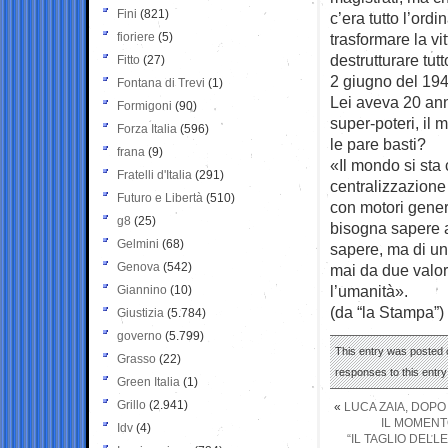
Fini
(821)
c’era tutto l’ord
fioriere
(5)
trasformare la vit
destrutturare tu
Fitto
(27)
2 giugno del 19
Fontana di Trevi
(1)
Lei aveva 20 ann
Formigoni
(90)
super-poteri, il 
Forza Italia
(596)
le pare basti?
frana
(9)
«Il mondo si sta
Fratelli d'Italia
(291)
centralizzazione 
Futuro e Libertà
(510)
con motori genera
g8
(25)
bisogna sapere a
Gelmini
(68)
sapere, ma di un
Genova
(542)
mai da due valori
l’umanità».
Giannino
(10)
(da “la Stampa”)
Giustizia
(5.784)
governo
(5.799)
This entry was posted o
Grasso
(22)
responses to this entr
Green Italia
(1)
Grillo
(2.941)
«
LUCA ZAIA, DOPO
IL MOMENT
Idv
(4)
“IL TAGLIO DELL