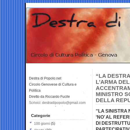
“LA DESTRA
Destra di Popolo.net
L’ARMA DEL
Circolo Genovese di Cultura e
ACCENTRAM
Politica
MINISTRO S
Diretto da Riccardo Fucile
DELLA REP
Scrivici: destradipopolo@gmail.com
“LA SINISTRA
Categorie
‘NO’ AL REFE
DI DESTRUTT
100 giorni
(5)
PARTECIPATIV