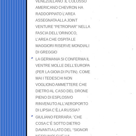
VENEZUELANO .IL COLOSSO
AMERICANO CHEVRON HA
RADDOPPIATO L’AREA
ASSEGNATA ALLA JOINT
VENTURE “PETROPIAR” NELLA
FASCIA DELL’ORINOCO,
L’AREA CHE OSPITA LE
MAGGIORI RISERVE MONDIALI
DI GREGGIO
LA GERMANIA SI CONFERMA IL
VENTRE MOLLE DELL’EUROPA
(PER LA GIOIA DI PUTIN). COME
MAI I TEDESCHI NON
VOGLIONO AMMETTERE CHE
DIETRO AL CASO DEL DRONE
PIENO DI ESPLOSIVO
RINVENUTO ALL’AEROPORTO
DI LIPSIA C’È LA RUSSIA?
GIULIANO FERRARA: ’CHE
COSA C’È SOTTO DIETRO
DAVANTI A LATO DEL “SIGNOR