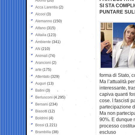
Aborto
(20)
SI STA COMPL
Acca Larentia
(2)
PUNTARE SUL
Alcool
(3)
Alemanno
(150)
Alfano
(315)
Alitalia
(123)
Ambiente
(341)
AN
(210)
Animali
(74)
Arancioni
(2)
arte
(175)
forma di Stato, 
Attentato
(329)
Ma l’attualità pe
Auguri
(13)
interessante, tra
Batini
(3)
capiva quanti fos
Berlusconi
(4.295)
cose. I fascisti
Bersani
(234)
partecipazione 
Biasotti
(12)
Ma non partecipar
Boldrini
(4)
90%. E dunque non
Bossi
(1.221)
processo costitue
escluso
Brambilla
(38)