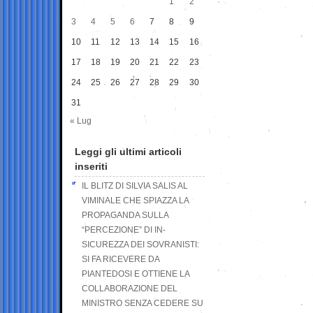
1
2
3
4
5
6
7
8
9
10
11
12
13
14
15
16
17
18
19
20
21
22
23
24
25
26
27
28
29
30
31
« Lug
Leggi gli ultimi articoli
inseriti
IL BLITZ DI SILVIA SALIS AL
VIMINALE CHE SPIAZZA LA
PROPAGANDA SULLA
“PERCEZIONE” DI IN-
SICUREZZA DEI SOVRANISTI:
SI FA RICEVERE DA
PIANTEDOSI E OTTIENE LA
COLLABORAZIONE DEL
MINISTRO SENZA CEDERE SU