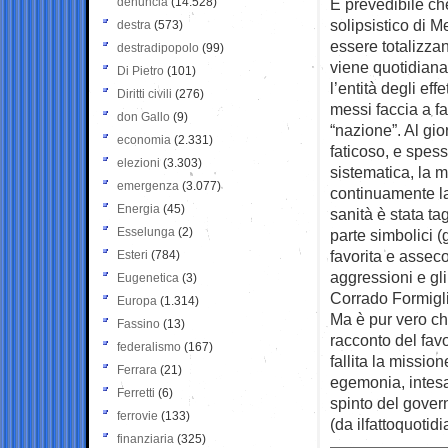
denuncia
(14.528)
È prevedibile ch
solipsistico di 
destra
(573)
essere totalizzan
destradipopolo
(99)
viene quotidiana
Di Pietro
(101)
l’entità degli eff
Diritti civili
(276)
messi faccia a fa
don Gallo
(9)
“nazione”. Al gio
economia
(2.331)
faticoso, e spes
elezioni
(3.303)
sistematica, la 
emergenza
(3.077)
continuamente la
Energia
(45)
sanità è stata tag
Esselunga
(2)
parte simbolici (
favorita e asseco
Esteri
(784)
aggressioni e gli 
Eugenetica
(3)
Corrado Formigli
Europa
(1.314)
Ma è pur vero c
Fassino
(13)
racconto del fav
federalismo
(167)
fallita la missio
Ferrara
(21)
egemonia, intesa
Ferretti
(6)
spinto del gover
ferrovie
(133)
(da ilfattoquotidi
finanziaria
(325)