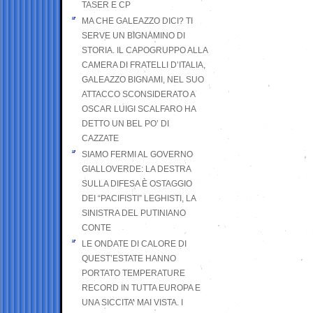
TASER E CP
MA CHE GALEAZZO DICI? TI
SERVE UN BIGNAMINO DI
STORIA. IL CAPOGRUPPO ALLA
CAMERA DI FRATELLI D’ITALIA,
GALEAZZO BIGNAMI, NEL SUO
ATTACCO SCONSIDERATO A
OSCAR LUIGI SCALFARO HA
DETTO UN BEL PO’ DI
CAZZATE
SIAMO FERMI AL GOVERNO
GIALLOVERDE: LA DESTRA
SULLA DIFESA È OSTAGGIO
DEI “PACIFISTI” LEGHISTI, LA
SINISTRA DEL PUTINIANO
CONTE
LE ONDATE DI CALORE DI
QUEST’ESTATE HANNO
PORTATO TEMPERATURE
RECORD IN TUTTA EUROPA E
UNA SICCITA’ MAI VISTA. I