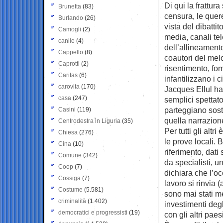
Di qui la frattur
Brunetta
(83)
censura, le quere
Burlando
(26)
vista del dibatti
Camogli
(2)
media, canali tel
canile
(4)
dell’allineamento
Cappello
(8)
coautori del mel
Caprotti
(2)
risentimento, fom
Caritas
(6)
infantilizzano i 
carovita
(170)
Jacques Ellul ha 
casa
(247)
semplici spettato
parteggiano sos
Casini
(119)
quella narrazione
Centrodestra in Liguria
(35)
Per tutti gli alt
Chiesa
(276)
le prove locali.
Cina
(10)
riferimento, dat
Comune
(342)
da specialisti, u
Coop
(7)
dichiara che l’o
Cossiga
(7)
lavoro si rinvia
Costume
(5.581)
sono mai stati me
criminalità
(1.402)
investimenti deg
democratici e progressisti
(19)
con gli altri paes