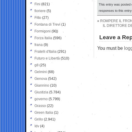
Fini
(821)
This entry was posted o
fioriere
(5)
responses to this entr
Fitto
(27)
«
ROMPERE IL FRON
Fontana di Trevi
(1)
IL DIRETTORE DE
Formigoni
(90)
Leave a Rep
Forza Italia
(596)
frana
(9)
You must be
log
Fratelli d'Italia
(291)
Futuro e Libertà
(510)
g8
(25)
Gelmini
(68)
Genova
(542)
Giannino
(10)
Giustizia
(5.784)
governo
(5.799)
Grasso
(22)
Green Italia
(1)
Grillo
(2.941)
Idv
(4)