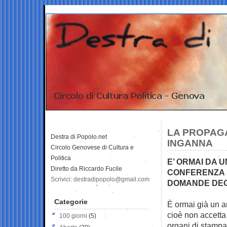
LA PROPAGA
Destra di Popolo.net
INGANNA
Circolo Genovese di Cultura e
Politica
E’ ORMAI DA 
Diretto da Riccardo Fucile
CONFERENZA 
Scrivici: destradipopolo@gmail.com
DOMANDE DEG
Categorie
È ormai già un 
cioè non accetta
100 giorni
(5)
organi di stampa