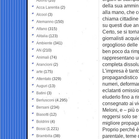
Aborto
(20)
della sua ammini
Acca Larentia
(2)
alla mano, che co
Alcool
(3)
chiama cittadine 
Alemanno
(150)
su questi due an
Alfano
(315)
Certo, se si tor
Alitalia
(123)
giornalisti acqu
Ambiente
(341)
orgoglioso delle 
AN
(210)
ben poco da rimp
rappresentano un
Animali
(74)
completa dissolu
Arancioni
(2)
L’impresa è tanto
arte
(175)
propagandistico 
Attentato
(329)
numeri, deformare
Auguri
(13)
eclatanti omission
Batini
(3)
eluderlo fino a r
Berlusconi
(4.295)
consegnato ai vi
Bersani
(234)
Meloni, e – più 
Biasotti
(12)
reggersi solo se
Boldrini
(4)
migliore propaga
Bossi
(1.221)
Proprio perché è 
parentale, teme d
Brambilla
(38)