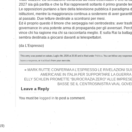
2027 sia già partita e che la Rai rappresenti soltanto il primo grande te
Le opposizioni puntano a fare della televisione pubblica il paradigma de
istituzioni, mentre la maggioranza continua a sostenere di aver garanti
al passato. Due letture destinate a scontrarsi per mesi.
Ed è proprio questo il timore che serpeggia nel centrodestra: aver tras
governance in una potente arma di propaganda per gli avversari. Perch
vince chi ha ragione ma chi sa raccontarla meglio. E sulla Rai la battagl
sembra destinata a giocarsi davanti ai telespettatori.
(da L’Espresso)
This entry was posted on sabato, Luglio 4th, 2026 at 20:30 and is filed under
Politica
. You can follow any responses
leave a response
, or
trackback
from your own site.
«
MARK RUTTE CONFERMA A L’ESPRESSO LE RIVELAZIONI SUI V
)
AMERICANE IN ITALIA PER SUPPORTARE LA GUERRA
ELLY SCHLEIN PROMETTE “BUROCRAZIA ZERO” ALLE IMPRESE
BASSE SE IL CENTROSINISTRA VA AL GOV
Leave a Reply
You must be
logged in
to post a comment.
19)