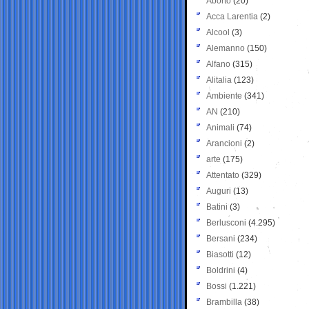
Aborto
(20)
Acca Larentia
(2)
Alcool
(3)
Alemanno
(150)
Alfano
(315)
Alitalia
(123)
Ambiente
(341)
AN
(210)
Animali
(74)
Arancioni
(2)
arte
(175)
Attentato
(329)
Auguri
(13)
Batini
(3)
Berlusconi
(4.295)
Bersani
(234)
Biasotti
(12)
Boldrini
(4)
Bossi
(1.221)
Brambilla
(38)