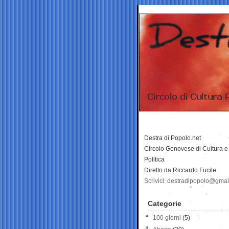
Destra di Popolo.net
Circolo Genovese di Cultura e
Politica
Diretto da Riccardo Fucile
Scrivici: destradipopolo@gma
Categorie
100 giorni
(5)