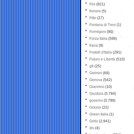
Fini
(821)
fioriere
(5)
Fitto
(27)
Fontana di Trevi
(1)
Formigoni
(90)
Forza Italia
(596)
frana
(9)
Fratelli d'Italia
(291)
Futuro e Libertà
(510)
g8
(25)
Gelmini
(68)
Genova
(542)
Giannino
(10)
Giustizia
(5.784)
governo
(5.799)
Grasso
(22)
Green Italia
(1)
Grillo
(2.941)
Idv
(4)