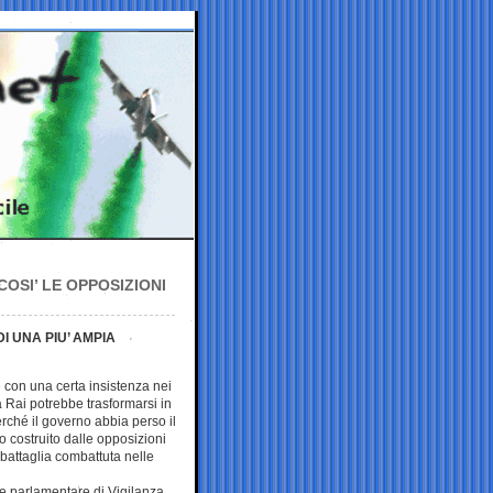
OSI’ LE OPPOSIZIONI
I UNA PIU’ AMPIA
 con una certa insistenza nei
a Rai potrebbe trasformarsi in
ché il governo abbia perso il
o costruito dalle opposizioni
a battaglia combattuta nelle
e parlamentare di Vigilanza