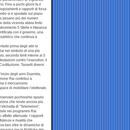
 Fino a pochi giorni fa il
egolamenti e rapporti di forza
ontro si è spostato sul piano
so pesano più dei numeri.
e della vicenda abbia finito
 Movimento 5 Stelle e Alleanza
tificata con il governo, una
 pubblico che continua a
uito prima degli altri le
 Rai nel simbolo di una più
vo, secondo fonti interne ai 5
testazioni contro l’esecutivo: il
 Costituzione. Tasselli diversi
inizio degli anni Duemila,
azione Rai contribuì a
, ma il meccanismo
ace di mobilitare l’elettorato.
.
i riservare pochissimo spazio
azione che rende ancora più
’etichetta di “Telemeloni“,
sibile nei programmi Rai.
o affatto attenuate. I rapporti
fidenze e rivalità che
, va ben oltre le dinamiche di
ampagna per le Politiche del