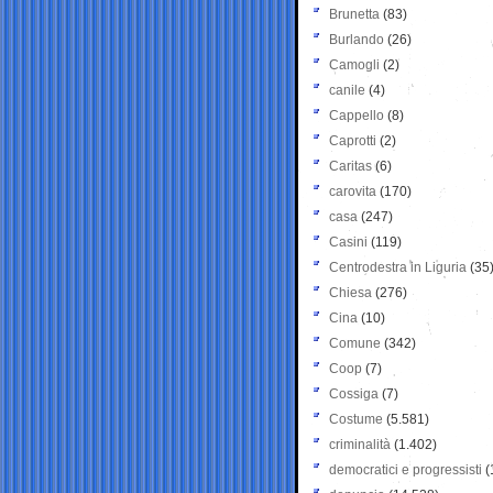
Brunetta
(83)
Burlando
(26)
Camogli
(2)
canile
(4)
Cappello
(8)
Caprotti
(2)
Caritas
(6)
carovita
(170)
casa
(247)
Casini
(119)
Centrodestra in Liguria
(35
Chiesa
(276)
Cina
(10)
Comune
(342)
Coop
(7)
Cossiga
(7)
Costume
(5.581)
criminalità
(1.402)
democratici e progressisti
(