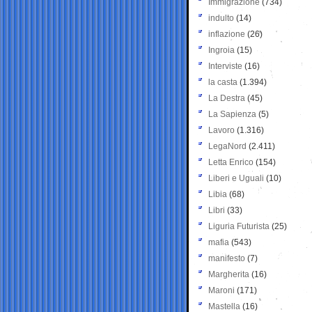
Immigrazione
(734)
indulto
(14)
inflazione
(26)
Ingroia
(15)
Interviste
(16)
la casta
(1.394)
La Destra
(45)
La Sapienza
(5)
Lavoro
(1.316)
LegaNord
(2.411)
Letta Enrico
(154)
Liberi e Uguali
(10)
Libia
(68)
Libri
(33)
Liguria Futurista
(25)
mafia
(543)
manifesto
(7)
Margherita
(16)
Maroni
(171)
Mastella
(16)