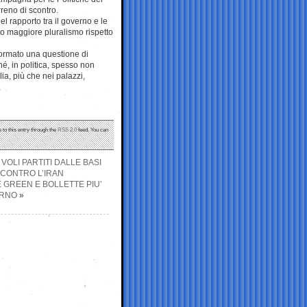
rreno di scontro.
l rapporto tra il governo e le
to maggiore pluralismo rispetto
formato una questione di
é, in politica, spesso non
ia, più che nei palazzi,
 to this entry through the
RSS 2.0
feed. You can
OLI PARTITI DALLE BASI
 CONTRO L’IRAN
 GREEN E BOLLETTE PIU’
ERNO
»