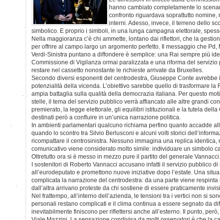
hanno cambiato completamente lo scenario.
confronto riguardava soprattutto nomine, r
interni. Adesso, invece, il terreno dello sc
simbolico. E proprio i simboli, in una lunga campagna elettorale, spes
Nella maggioranza c’è chi ammette, lontano dai riflettori, che la gestion
per offrire al campo largo un argomento perfetto. Il messaggio che Pd,
Verdi-Sinistra puntano a diffondere è semplice: una Rai sempre più iden
Commissione di Vigilanza ormai paralizzata e una riforma del servizio
restare nel cassetto nonostante le richieste arrivate da Bruxelles.
Secondo diversi esponenti del centrodestra, Giuseppe Conte avrebbe int
potenzialità della vicenda. L’obiettivo sarebbe quello di trasformare la
ampia battaglia sulla qualità della democrazia italiana. Per questo moti
stelle, il tema del servizio pubblico verrà affiancato alle altre grandi con
premierato, la legge elettorale, gli equilibri istituzionali e la tutela della
destinati però a confluire in un’unica narrazione politica.
In ambienti parlamentari qualcuno richiama perfino quanto accadde all’
quando lo scontro tra Silvio Berlusconi e alcuni volti storici dell’inform
ricompattare il centrosinistra. Nessuno immagina una replica identica
comunicativo viene considerato molto simile: individuare un simbolo cap
Oltretutto ora si è messo in mezzo pure il partito del generale Vannacci
I sostenitori di Roberto Vannacci accusano infatti il servizio pubblico d
all’eurodeputato e promettono nuove iniziative dopo l’estate. Una situ
complicata la narrazione del centrodestra: da una parte viene respinta l
dall’altra arrivano proteste da chi sostiene di essere praticamente invi
Nel frattempo, all’interno dell’azienda, le tensioni tra i vertici non si son
personali restano complicati e il clima continua a essere segnato da dif
inevitabilmente finiscono per riflettersi anche all’esterno. Il punto, però
Viale Mazzini. La sensazione condivisa da molti osservatori è che la c