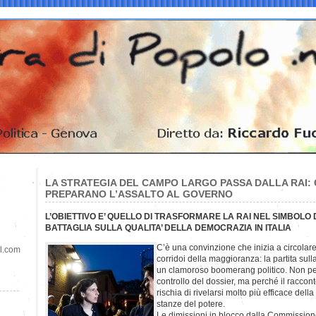
LA STRATEGIA DEL CAMPO LARGO PASSA DALLA RAI: C
PREPARANO L’ASSALTO AL GOVERNO
L’OBIETTIVO E’ QUELLO DI TRASFORMARE LA RAI NEL SIMBOLO D
BATTAGLIA SULLA QUALITA’ DELLA DEMOCRAZIA IN ITALIA
C’è una convinzione che inizia a circolare
il.com
corridoi della maggioranza: la partita sull
un clamoroso boomerang politico. Non per
controllo del dossier, ma perché il raccont
rischia di rivelarsi molto più efficace dell
stanze del potere.
Le dimissioni in blocco dalla Commission