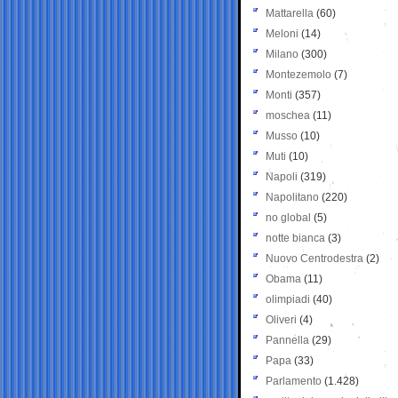
Mattarella
(60)
Meloni
(14)
Milano
(300)
Montezemolo
(7)
Monti
(357)
moschea
(11)
Musso
(10)
Muti
(10)
Napoli
(319)
Napolitano
(220)
no global
(5)
notte bianca
(3)
Nuovo Centrodestra
(2)
Obama
(11)
olimpiadi
(40)
Oliveri
(4)
Pannella
(29)
Papa
(33)
Parlamento
(1.428)