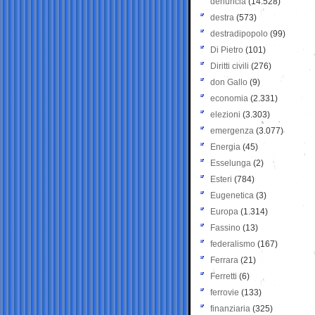
denuncia
(14.528)
destra
(573)
destradipopolo
(99)
Di Pietro
(101)
Diritti civili
(276)
don Gallo
(9)
economia
(2.331)
elezioni
(3.303)
emergenza
(3.077)
Energia
(45)
Esselunga
(2)
Esteri
(784)
Eugenetica
(3)
Europa
(1.314)
Fassino
(13)
federalismo
(167)
Ferrara
(21)
Ferretti
(6)
ferrovie
(133)
finanziaria
(325)