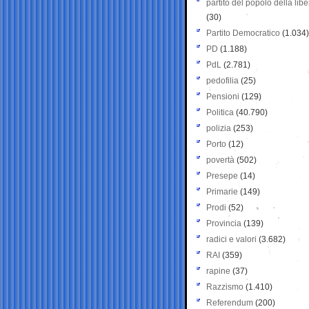
partito del popolo della libe
(30)
Partito Democratico
(1.034)
PD
(1.188)
PdL
(2.781)
pedofilia
(25)
Pensioni
(129)
Politica
(40.790)
polizia
(253)
Porto
(12)
povertà
(502)
Presepe
(14)
Primarie
(149)
Prodi
(52)
Provincia
(139)
radici e valori
(3.682)
RAI
(359)
rapine
(37)
Razzismo
(1.410)
Referendum
(200)