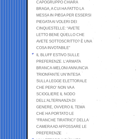
CAPOGRUPPO CHIARA
BRAGA, A CUI HA FATTO LA
MESSA IN PIEGA PER ESSERSI
PIEGATA AI VOLERI DEI
CINQUESTELLE: “AVETE
LETTO BENE QUELLO CHE
AVETE SOTTOSCRITTO? È UNA
COSA INVOTABILE”
IL BLUFF ESTIVO SULLE
PREFERENZE. L’ARMATA
BRANCA-MELONI ANNUNCIA
TRIONFANTE UN’INTESA
SULLA LEGGE ELETTORALE
CHE PERO’ NON VA A
SCIOGLIERE IL NODO
DELL’ALTERNANZA DI
GENERE, OVVERO IL TEMA
CHE HA PORTATO LE
“FRANCHE TIRATRICI” DELLA
CAMERA AD AFFOSSARE LE
PREFERENZE