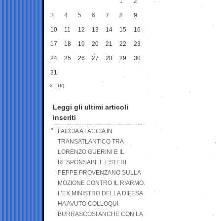
1
2
3
4
5
6
7
8
9
10
11
12
13
14
15
16
17
18
19
20
21
22
23
24
25
26
27
28
29
30
31
« Lug
Leggi gli ultimi articoli
inseriti
FACCIA A FACCIA IN
TRANSATLANTICO TRA
LORENZO GUERINI E IL
RESPONSABILE ESTERI
PEPPE PROVENZANO SULLA
MOZIONE CONTRO IL RIARMO.
L’EX MINISTRO DELLA DIFESA
HA AVUTO COLLOQUI
BURRASCOSI ANCHE CON LA