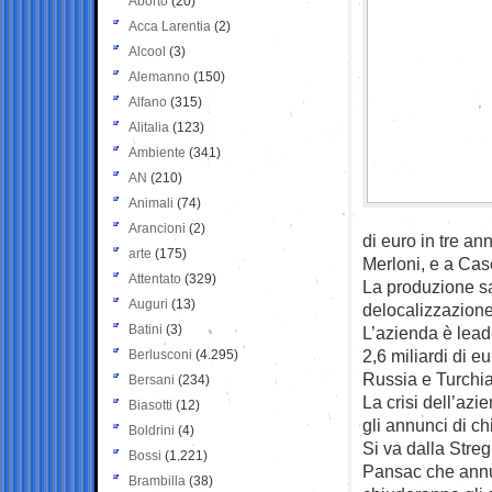
Aborto
(20)
Acca Larentia
(2)
Alcool
(3)
Alemanno
(150)
Alfano
(315)
Alitalia
(123)
Ambiente
(341)
AN
(210)
Animali
(74)
Arancioni
(2)
di euro in tre an
arte
(175)
Merloni, e a Cas
Attentato
(329)
La produzione sa
Auguri
(13)
delocalizzazione
Batini
(3)
L’azienda è leade
2,6 miliardi di eu
Berlusconi
(4.295)
Russia e Turchi
Bersani
(234)
La crisi dell’azie
Biasotti
(12)
gli annunci di ch
Boldrini
(4)
Si va dalla Stre
Bossi
(1.221)
Pansac che annu
Brambilla
(38)