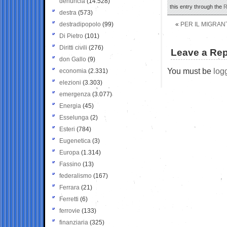
denuncia
(14.528)
this entry through the
R
destra
(573)
destradipopolo
(99)
«
PER IL MIGRAN
Di Pietro
(101)
Diritti civili
(276)
Leave a Rep
don Gallo
(9)
You must be
log
economia
(2.331)
elezioni
(3.303)
emergenza
(3.077)
Energia
(45)
Esselunga
(2)
Esteri
(784)
Eugenetica
(3)
Europa
(1.314)
Fassino
(13)
federalismo
(167)
Ferrara
(21)
Ferretti
(6)
ferrovie
(133)
finanziaria
(325)