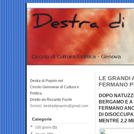
LE GRANDI 
Destra di Popolo.net
FERMANO P
Circolo Genovese di Cultura e
Politica
DOPO NATUZZI
Diretto da Riccardo Fucile
BERGAMO E A 
Scrivici: destradipopolo@gmail.com
FERMANO ANCH
DI DISOCCUPAZ
Categorie
MENTRE 2,2 M
100 giorni
(5)