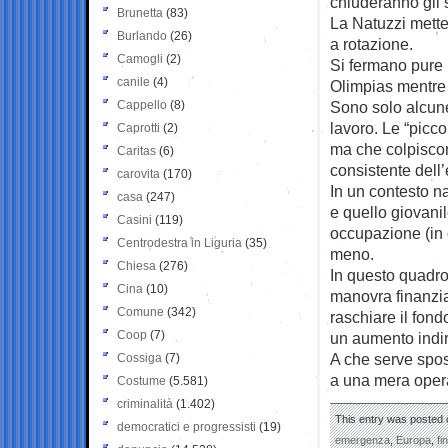
chiuderanno gli 
Brunetta
(83)
La Natuzzi mette
Burlando
(26)
a rotazione.
Camogli
(2)
Si fermano pure l
canile
(4)
Olimpias mentre l
Cappello
(8)
Sono solo alcune
lavoro. Le “picco
Caprotti
(2)
ma che colpiscon
Caritas
(6)
consistente dell
carovita
(170)
In un contesto n
casa
(247)
e quello giovanil
Casini
(119)
occupazione (in c
Centrodestra in Liguria
(35)
meno.
Chiesa
(276)
In questo quadro
Cina
(10)
manovra finanziar
Comune
(342)
raschiare il fond
Coop
(7)
un aumento indire
A che serve spos
Cossiga
(7)
a una mera opera
Costume
(5.581)
criminalità
(1.402)
This entry was posted 
democratici e progressisti
(19)
emergenza
,
Europa
,
fi