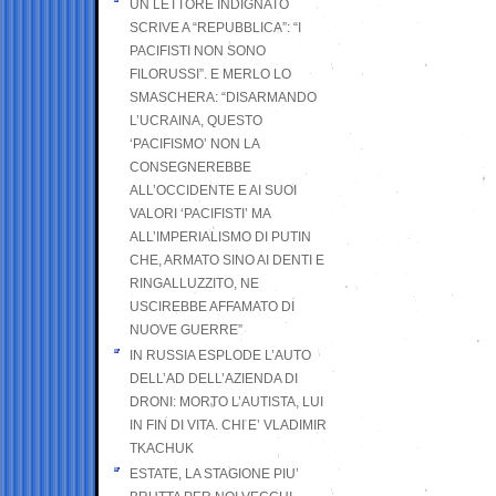
UN LETTORE INDIGNATO
SCRIVE A “REPUBBLICA”: “I
PACIFISTI NON SONO
FILORUSSI”. E MERLO LO
SMASCHERA: “DISARMANDO
L’UCRAINA, QUESTO
‘PACIFISMO’ NON LA
CONSEGNEREBBE
ALL’OCCIDENTE E AI SUOI
VALORI ‘PACIFISTI’ MA
ALL’IMPERIALISMO DI PUTIN
CHE, ARMATO SINO AI DENTI E
RINGALLUZZITO, NE
USCIREBBE AFFAMATO DI
NUOVE GUERRE”
IN RUSSIA ESPLODE L’AUTO
DELL’AD DELL’AZIENDA DI
DRONI: MORTO L’AUTISTA, LUI
IN FIN DI VITA. CHI E’ VLADIMIR
TKACHUK
ESTATE, LA STAGIONE PIU’