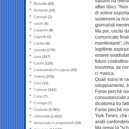
italiano ha messo
Brunetta
(83)
affari libici: “N
Burlando
(26)
di volere esport
Camogli
(2)
sostenere la rico
canile
(4)
giornalisti ment
Cappello
(8)
Ma poi, uscito d
comunicato final
Caprotti
(2)
manifestanti”, ch
Caritas
(6)
legittime aspiraz
carovita
(170)
essere soddisfatt
casa
(247)
futuro costruttivo
Casini
(119)
Insomma, se non 
Centrodestra in Liguria
(35)
ci manca.
Chiesa
(276)
Quali siano le r
Cina
(10)
sdoppiamento, è 
Comune
(342)
Forse perchè non
Coop
(7)
consustanziale a
dicotomia tra fatt
Cossiga
(7)
Forse perchè non
Costume
(5.581)
York Times, che 
criminalità
(1.402)
arabi confondend
democratici e progressisti
(19)
Ma ormai la “sch