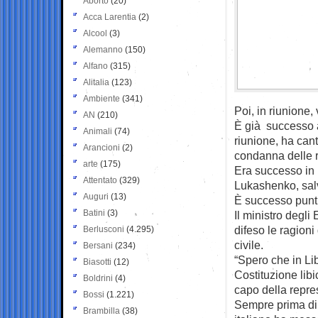
Aborto
(20)
Acca Larentia
(2)
Alcool
(3)
Alemanno
(150)
Alfano
(315)
Alitalia
(123)
Ambiente
(341)
Poi, in riunione,
AN
(210)
È già successo a
Animali
(74)
riunione, ha cant
Arancioni
(2)
condanna delle r
arte
(175)
Era successo in 
Attentato
(329)
Lukashenko, salv
Auguri
(13)
È successo puntu
Batini
(3)
Il ministro degli
difeso le ragioni
Berlusconi
(4.295)
civile.
Bersani
(234)
“Spero che in Lib
Biasotti
(12)
Costituzione libi
Boldrini
(4)
capo della repres
Bossi
(1.221)
Sempre prima di e
Brambilla
(38)