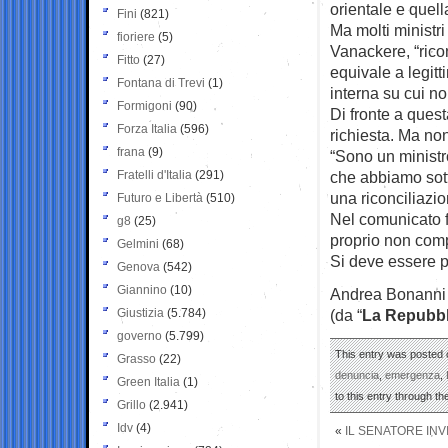
orientale e quell
Fini
(821)
Ma molti ministr
fioriere
(5)
Vanackere, “rico
Fitto
(27)
equivale a legitt
Fontana di Trevi
(1)
interna su cui non
Formigoni
(90)
Di fronte a quest
Forza Italia
(596)
richiesta. Ma no
frana
(9)
“Sono un ministr
Fratelli d'Italia
(291)
che abbiamo sott
una riconciliazi
Futuro e Libertà
(510)
Nel comunicato fin
g8
(25)
proprio non com
Gelmini
(68)
Si deve essere p
Genova
(542)
Giannino
(10)
Andrea Bonanni
Giustizia
(5.784)
(da “
La Repubbl
governo
(5.799)
This entry was posted o
Grasso
(22)
denuncia
,
emergenza
,
Green Italia
(1)
to this entry through t
Grillo
(2.941)
Idv
(4)
«
IL SENATORE INV