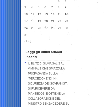
1
2
3
4
5
6
7
8
9
10
11
12
13
14
15
16
17
18
19
20
21
22
23
24
25
26
27
28
29
30
31
« Lug
Leggi gli ultimi articoli
inseriti
IL BLITZ DI SILVIA SALIS AL
VIMINALE CHE SPIAZZA LA
PROPAGANDA SULLA
“PERCEZIONE” DI IN-
SICUREZZA DEI SOVRANISTI:
SI FA RICEVERE DA
PIANTEDOSI E OTTIENE LA
COLLABORAZIONE DEL
MINISTRO SENZA CEDERE SU