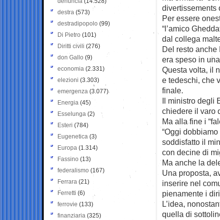
denuncia
(14.528)
divertissements d
destra
(573)
Per essere onesti
destradipopolo
(99)
“l’amico Gheddafi
Di Pietro
(101)
dal collega malt
Diritti civili
(276)
Del resto anche B
don Gallo
(9)
era speso in una
economia
(2.331)
Questa volta, il 
e tedeschi, che 
elezioni
(3.303)
finale.
emergenza
(3.077)
Il ministro degli
Energia
(45)
chiedere il varo 
Esselunga
(2)
Ma alla fine i “f
Esteri
(784)
“Oggi dobbiamo p
Eugenetica
(3)
soddisfatto il mi
Europa
(1.314)
con decine di mig
Fassino
(13)
Ma anche la dele
federalismo
(167)
Una proposta, av
Ferrara
(21)
inserire nel com
pienamente i dirit
Ferretti
(6)
L’idea, nonostant
ferrovie
(133)
quella di sottoli
finanziaria
(325)