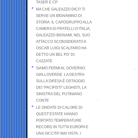
TASER E CP
MA CHE GALEAZZO DICI? TI
SERVE UN BIGNAMINO DI
STORIA. IL CAPOGRUPPO ALLA
CAMERA DI FRATELLI D’ITALIA,
GALEAZZO BIGNAMI, NEL SUO
ATTACCO SCONSIDERATO A
OSCAR LUIGI SCALFARO HA
DETTO UN BEL PO’ DI
CAZZATE
SIAMO FERMI AL GOVERNO
GIALLOVERDE: LA DESTRA
SULLA DIFESA È OSTAGGIO
DEI “PACIFISTI” LEGHISTI, LA
SINISTRA DEL PUTINIANO
CONTE
LE ONDATE DI CALORE DI
QUEST’ESTATE HANNO
PORTATO TEMPERATURE
RECORD IN TUTTA EUROPA E
UNA SICCITA’ MAI VISTA. I