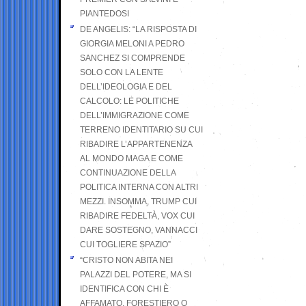
PIANTEDOSI
DE ANGELIS: “LA RISPOSTA DI
GIORGIA MELONI A PEDRO
SANCHEZ SI COMPRENDE
SOLO CON LA LENTE
DELL’IDEOLOGIA E DEL
CALCOLO: LE POLITICHE
DELL’IMMIGRAZIONE COME
TERRENO IDENTITARIO SU CUI
RIBADIRE L’APPARTENENZA
AL MONDO MAGA E COME
CONTINUAZIONE DELLA
POLITICA INTERNA CON ALTRI
MEZZI. INSOMMA, TRUMP CUI
RIBADIRE FEDELTÀ, VOX CUI
DARE SOSTEGNO, VANNACCI
CUI TOGLIERE SPAZIO”
“CRISTO NON ABITA NEI
PALAZZI DEL POTERE, MA SI
IDENTIFICA CON CHI È
AFFAMATO, FORESTIERO O