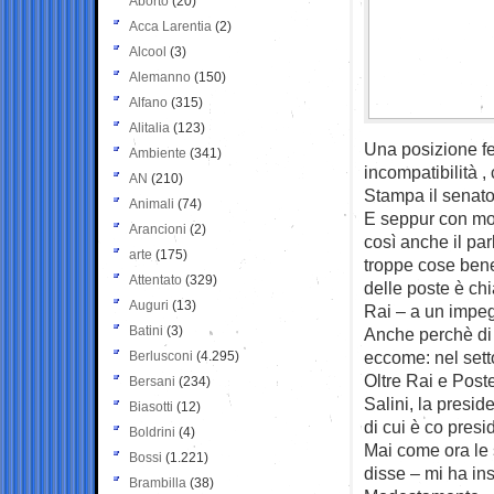
Aborto
(20)
Acca Larentia
(2)
Alcool
(3)
Alemanno
(150)
Alfano
(315)
Alitalia
(123)
Una posizione fe
Ambiente
(341)
incompatibilità ,
AN
(210)
Stampa il senator
Animali
(74)
E seppur con mod
Arancioni
(2)
così anche il pa
arte
(175)
troppe cose bene
Attentato
(329)
delle poste è ch
Auguri
(13)
Rai – a un impeg
Batini
(3)
Anche perchè di 
eccome: nel setto
Berlusconi
(4.295)
Oltre Rai e Poste
Bersani
(234)
Salini, la presid
Biasotti
(12)
di cui è co presi
Boldrini
(4)
Mai come ora le
Bossi
(1.221)
disse – mi ha in
Brambilla
(38)