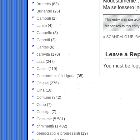
Modestamente
Brunetta
(83)
Ma se fossero in
Burlando
(26)
Camogli
(2)
This entry was posted o
canile
(4)
responses to this entr
Cappello
(8)
«
SCANDALO UBI BA
Caprotti
(2)
Caritas
(6)
Leave a Rep
carovita
(170)
casa
(247)
You must be
log
Casini
(119)
Centrodestra in Liguria
(35)
Chiesa
(276)
Cina
(10)
Comune
(342)
Coop
(7)
Cossiga
(7)
Costume
(5.581)
criminalità
(1.402)
democratici e progressisti
(19)