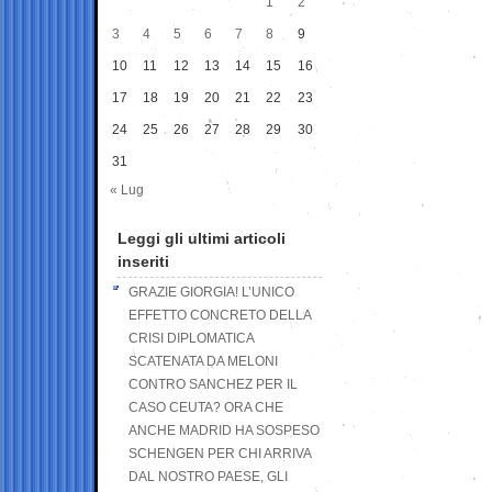
1
2
3
4
5
6
7
8
9
10
11
12
13
14
15
16
17
18
19
20
21
22
23
24
25
26
27
28
29
30
31
« Lug
Leggi gli ultimi articoli
inseriti
GRAZIE GIORGIA! L’UNICO
EFFETTO CONCRETO DELLA
CRISI DIPLOMATICA
SCATENATA DA MELONI
CONTRO SANCHEZ PER IL
CASO CEUTA? ORA CHE
ANCHE MADRID HA SOSPESO
SCHENGEN PER CHI ARRIVA
DAL NOSTRO PAESE, GLI