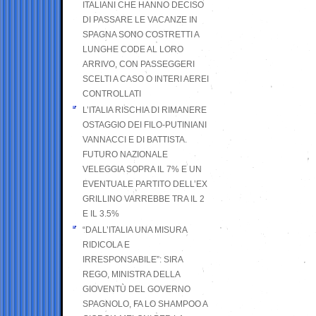
ITALIANI CHE HANNO DECISO
DI PASSARE LE VACANZE IN
SPAGNA SONO COSTRETTI A
LUNGHE CODE AL LORO
ARRIVO, CON PASSEGGERI
SCELTI A CASO O INTERI AEREI
CONTROLLATI
L’ITALIA RISCHIA DI RIMANERE
OSTAGGIO DEI FILO-PUTINIANI
VANNACCI E DI BATTISTA.
FUTURO NAZIONALE
VELEGGIA SOPRA IL 7% E UN
EVENTUALE PARTITO DELL’EX
GRILLINO VARREBBE TRA IL 2
E IL 3.5%
“DALL’ITALIA UNA MISURA
RIDICOLA E
IRRESPONSABILE”: SIRA
REGO, MINISTRA DELLA
GIOVENTÙ DEL GOVERNO
SPAGNOLO, FA LO SHAMPOO A