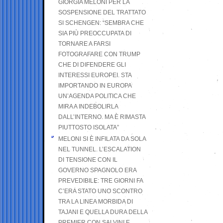
GIORGIA MELONI PER LA
SOSPENSIONE DEL TRATTATO
SI SCHENGEN: “SEMBRA CHE
SIA PIÙ PREOCCUPATA DI
TORNARE A FARSI
FOTOGRAFARE CON TRUMP
CHE DI DIFENDERE GLI
INTERESSI EUROPEI. STA
IMPORTANDO IN EUROPA
UN’AGENDA POLITICA CHE
MIRA A INDEBOLIRLA
DALL’INTERNO. MA È RIMASTA
PIUTTOSTO ISOLATA”
MELONI SI È INFILATA DA SOLA
NEL TUNNEL. L’ESCALATION
DI TENSIONE CON IL
GOVERNO SPAGNOLO ERA
PREVEDIBILE: TRE GIORNI FA
C’ERA STATO UNO SCONTRO
TRA LA LINEA MORBIDA DI
TAJANI E QUELLA DURA DELLA
PREMIER CON SALVINI E