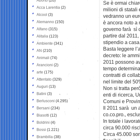
Aborto
(20)
Se è ormai chiaro
Acca Larentia
(2)
milioni di
statali
Alcool
(3)
vedranno un euro
Alemanno
(150)
è ancora noto a 
governo farà sì 
Alfano
(315)
partire dal 2011
Alitalia
(123)
stipendio a casa
Ambiente
(341)
Basta leggere l’
AN
(210)
decreto: le ammin
Animali
(74)
2011 possono av
Arancioni
(2)
tempo determina
arte
(175)
contratti di coll
Attentato
(329)
nel limite del 50
Auguri
(13)
Non si tratta per
Batini
(3)
enti di ricerca, 
Comuni e Provin
Berlusconi
(4.295)
Il 2011 sarà un a
Bersani
(234)
co.co.pro., esclus
Biasotti
(12)
In totale i lavor
Boldrini
(4)
circa 90.000 risc
Bossi
(1.221)
Circa 45.000 sono
Brambilla
(38)