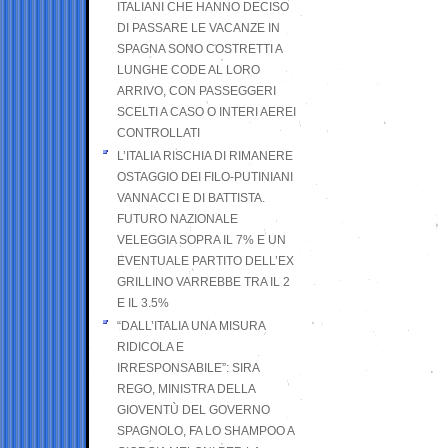
ITALIANI CHE HANNO DECISO
DI PASSARE LE VACANZE IN
SPAGNA SONO COSTRETTI A
LUNGHE CODE AL LORO
ARRIVO, CON PASSEGGERI
SCELTI A CASO O INTERI AEREI
CONTROLLATI
L’ITALIA RISCHIA DI RIMANERE
OSTAGGIO DEI FILO-PUTINIANI
VANNACCI E DI BATTISTA.
FUTURO NAZIONALE
VELEGGIA SOPRA IL 7% E UN
EVENTUALE PARTITO DELL’EX
GRILLINO VARREBBE TRA IL 2
E IL 3.5%
“DALL’ITALIA UNA MISURA
RIDICOLA E
IRRESPONSABILE”: SIRA
REGO, MINISTRA DELLA
GIOVENTÙ DEL GOVERNO
SPAGNOLO, FA LO SHAMPOO A