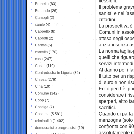
flessibili.
Brunetta
(83)
Il problema grave
Burlando
(26)
sanità e nell’ass
Camogli
(2)
cittadini.
canile
(4)
La prospettiva è i
Cappello
(8)
Comuni in assolu
attesa negli ospe
Caprotti
(2)
anziani senza as
Caritas
(6)
La norma taglia-p
carovita
(170)
quelli che riguard
casa
(247)
servizi intermedi
Casini
(119)
Al danno per i lav
Centrodestra in Liguria
(35)
Il tutto per un r
Chiesa
(276)
di euro e non ris
Cina
(10)
Ecco perchè, pri
Comune
(342)
considerare i risv
Coop
(7)
sperperi, altro f
sacrifici.
Cossiga
(7)
Quando di parla d
Costume
(5.581)
menzogna (solo 2
criminalità
(1.402)
confronta con 90.
democratici e progressisti
(19)
assolutamente rap