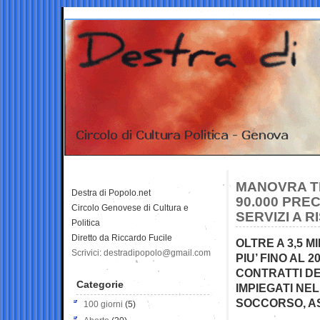
MANOVRA TR
Destra di Popolo.net
90.000 PRE
Circolo Genovese di Cultura e
SERVIZI A R
Politica
Diretto da Riccardo Fucile
OLTRE A 3,5 M
Scrivici: destradipopolo@gmail.com
PIU’ FINO AL 
CONTRATTI DE
Categorie
IMPIEGATI NE
SOCCORSO, ASI
100 giorni
(5)