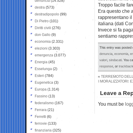
denuncia
(14.528)
Troppo facile far
destra
(573)
Era questo che a
destradipopolo
(99)
rappresentano il
Di Pietro
(101)
italiana (dati Cor
Diritti civili
(276)
Invece si fa paga
don Gallo
(9)
sentiamo rappres
economia
(2.331)
This entry was posted 
elezioni
(3.303)
denuncia
,
economia
,
e
emergenza
(3.077)
valori
,
sindacati
. You c
Energia
(45)
response
, or
trackbac
Esselunga
(2)
Esteri
(784)
«
TERREMOTO DELL’
I MORALIZZATORI:
Eugenetica
(3)
Europa
(1.314)
Leave a Rep
Fassino
(13)
federalismo
(167)
You must be
log
Ferrara
(21)
Ferretti
(6)
ferrovie
(133)
finanziaria
(325)