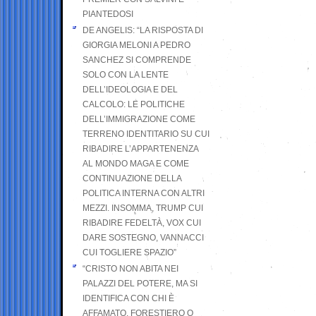
PIANTEDOSI
DE ANGELIS: “LA RISPOSTA DI
GIORGIA MELONI A PEDRO
SANCHEZ SI COMPRENDE
SOLO CON LA LENTE
DELL’IDEOLOGIA E DEL
CALCOLO: LE POLITICHE
DELL’IMMIGRAZIONE COME
TERRENO IDENTITARIO SU CUI
RIBADIRE L’APPARTENENZA
AL MONDO MAGA E COME
CONTINUAZIONE DELLA
POLITICA INTERNA CON ALTRI
MEZZI. INSOMMA, TRUMP CUI
RIBADIRE FEDELTÀ, VOX CUI
DARE SOSTEGNO, VANNACCI
CUI TOGLIERE SPAZIO”
“CRISTO NON ABITA NEI
PALAZZI DEL POTERE, MA SI
IDENTIFICA CON CHI È
AFFAMATO, FORESTIERO O