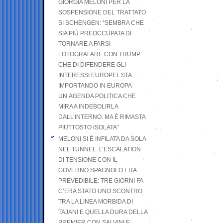
GIORGIA MELONI PER LA
SOSPENSIONE DEL TRATTATO
SI SCHENGEN: “SEMBRA CHE
SIA PIÙ PREOCCUPATA DI
TORNARE A FARSI
FOTOGRAFARE CON TRUMP
CHE DI DIFENDERE GLI
INTERESSI EUROPEI. STA
IMPORTANDO IN EUROPA
UN’AGENDA POLITICA CHE
MIRA A INDEBOLIRLA
DALL’INTERNO. MA È RIMASTA
PIUTTOSTO ISOLATA”
MELONI SI È INFILATA DA SOLA
NEL TUNNEL. L’ESCALATION
DI TENSIONE CON IL
GOVERNO SPAGNOLO ERA
PREVEDIBILE: TRE GIORNI FA
C’ERA STATO UNO SCONTRO
TRA LA LINEA MORBIDA DI
TAJANI E QUELLA DURA DELLA
PREMIER CON SALVINI E