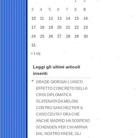
1
2
3
4
5
6
7
8
9
10
11
12
13
14
15
16
17
18
19
20
21
22
23
24
25
26
27
28
29
30
31
« Lug
Leggi gli ultimi articoli
inseriti
GRAZIE GIORGIA! L’UNICO
EFFETTO CONCRETO DELLA
CRISI DIPLOMATICA
SCATENATA DA MELONI
CONTRO SANCHEZ PER IL
CASO CEUTA? ORA CHE
ANCHE MADRID HA SOSPESO
SCHENGEN PER CHI ARRIVA
DAL NOSTRO PAESE, GLI