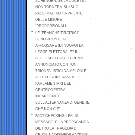
SCHENGEN. SE LA DUCETTA
NON TORNERA’ SUI SUOI
PASSI MADRID HA PRONTE
DELLE MISURE
“PROPORZIONALI
LE “FRANCHE TIRATRICI”
SONO PRONTE AD
AFFOSSARE (DI NUOVO) LA
LEGGE ELETTORALE? IL
BLUFF SULLE PREFERENZE
ANNUNCIATO CON TONI
TRIONFALISTICI DA MELONI E
ALLEATI FA INCAZZARE LE
PARLAMENTARI DEL
CENTRODESTRA,
INCAROGNITE
SULL’ALTERNANZA DI GENERE
CHE NON C’E’
FACT-CHECKING: I FALSI
MESSAGGI E LA PROPAGANDA
DIETRO LA TRAGEDIA DI
CEUTA: LA DISINFORMAZIONE