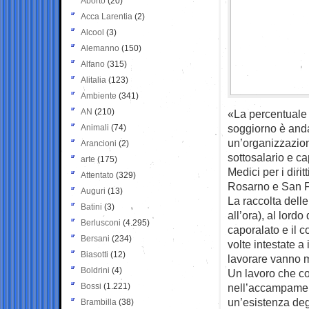
Aborto
(20)
Acca Larentia
(2)
Alcool
(3)
Alemanno
(150)
Alfano
(315)
Alitalia
(123)
Ambiente
(341)
AN
(210)
«La percentuale 
soggiorno è and
Animali
(74)
un’organizzazion
Arancioni
(2)
sottosalario e c
arte
(175)
Medici per i diri
Attentato
(329)
Rosarno e San 
Auguri
(13)
La raccolta dell
Batini
(3)
all’ora), al lord
Berlusconi
(4.295)
caporalato e il 
Bersani
(234)
volte intestate a
Biasotti
(12)
lavorare vanno mo
Boldrini
(4)
Un lavoro che co
Bossi
(1.221)
nell’accampament
un’esistenza de
Brambilla
(38)