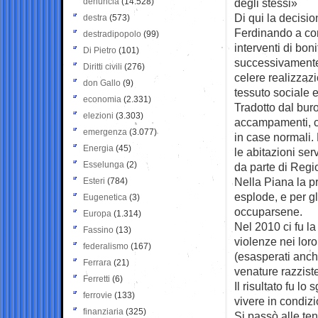
denuncia
(14.528)
degli stessi»
Di qui la decisi
destra
(573)
Ferdinando a con
destradipopolo
(99)
interventi di bon
Di Pietro
(101)
successivamente,
Diritti civili
(276)
celere realizzazi
don Gallo
(9)
tessuto sociale e
economia
(2.331)
Tradotto dal buro
elezioni
(3.303)
accampamenti, ch
emergenza
(3.077)
in case normali. 
Energia
(45)
le abitazioni ser
Esselunga
(2)
da parte di Reg
Nella Piana la p
Esteri
(784)
esplode, e per gl
Eugenetica
(3)
occuparsene.
Europa
(1.314)
Nel 2010 ci fu la
Fassino
(13)
violenze nei loro
federalismo
(167)
(esasperati anch
Ferrara
(21)
venature razziste
Ferretti
(6)
Il risultato fu lo
ferrovie
(133)
vivere in condizi
finanziaria
(325)
Si passò alle te