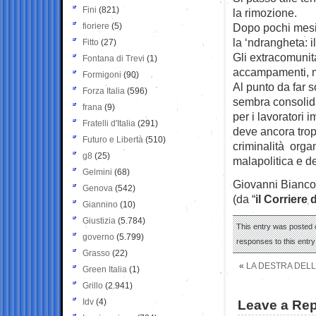
Fini
(821)
la rimozione.
fioriere
(5)
Dopo pochi mesi 
la ‘ndrangheta: 
Fitto
(27)
Gli extracomunit
Fontana di Trevi
(1)
accampamenti, ma
Formigoni
(90)
Al punto da far 
Forza Italia
(596)
sembra consolida
frana
(9)
per i lavoratori 
Fratelli d'Italia
(291)
deve ancora trop
Futuro e Libertà
(510)
criminalità organ
g8
(25)
malapolitica e d
Gelmini
(68)
Giovanni Bianco
Genova
(542)
(da “
il Corriere 
Giannino
(10)
Giustizia
(5.784)
This entry was posted o
governo
(5.799)
responses to this entr
Grasso
(22)
«
LA DESTRA DELL
Green Italia
(1)
Grillo
(2.941)
Idv
(4)
Leave a Rep