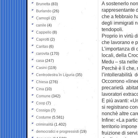
A sostenerlo no
Brunetta
(83)
rappresentante d
Burlando
(26)
che a febbraio h
Camogli
(2)
degli immigrati n
canile
(4)
tendopoli.
Cappello
(8)
Proprio in virtù 
Caprotti
(2)
che lavorano e p
Caritas
(6)
L’importanza di 
carovita
(170)
locali, della Cr
casa
(247)
Medu – sta nelle
Perchè è lì che,
Casini
(119)
l’intollerabilità 
Centrodestra in Liguria
(35)
Occorrono «linee
Chiesa
(276)
precarietà abitat
Cina
(10)
lavoratori extrac
Comune
(342)
E più avanti: «U
Coop
(7)
si registrano con
Cossiga
(7)
nonchè altre car
Costume
(5.581)
Infine: «La parti
criminalità
(1.402)
territorio impone 
democratici e progressisti
(19)
fruizione di serv