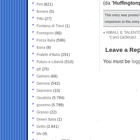
(da “
Huffington
Fini
(821)
fioriere
(5)
This entry was posted 
Fitto
(27)
responses to this entr
Fontana di Trevi
(1)
«
NIBALI, IL TALEN
Formigoni
(90)
“CIAO GIORGIO…
Forza Italia
(596)
frana
(9)
Leave a Rep
Fratelli d'Italia
(291)
You must be
log
Futuro e Libertà
(510)
g8
(25)
Gelmini
(68)
Genova
(542)
Giannino
(10)
Giustizia
(5.784)
governo
(5.799)
Grasso
(22)
Green Italia
(1)
Grillo
(2.941)
Idv
(4)