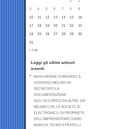
1
2
3
4
5
6
7
8
9
10
11
12
13
14
15
16
17
18
19
20
21
22
23
24
25
26
27
28
29
30
31
« Lug
Leggi gli ultimi articoli
inseriti
MASCHERINE DI BRONZO, IL
GOVERNO MELONI HA
SECRETATO LA
DOCUMENTAZIONE
SULL’ACCORDO DA OLTRE 100
MILIONI CON LA SOCIETÀ JC
ELECTRONICS, DI PROPRIETÀ
DELL’IMPRENDITORE DARIO
BIANCHI, VICINO A FRATELLI