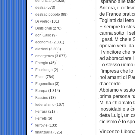
denuncia
(14.528)
ispirano alle fatic
Ancora, il ciclis
destra
(573)
de France pratic
destradipopolo
(99)
Togliatti dal lett
Di Pietro
(101)
E sempre lo stes
Diritti civili
(276)
canna sotto il se
don Gallo
(9)
I gesti. Michele
economia
(2.331)
operaio vero, d
elezioni
(3.303)
Il vincitore che 
emergenza
(3.077)
ad abbracciare i 
Energia
(45)
Lo stesso uomo 
Esselunga
(2)
l’impresa che lo h
noi amanti di Pa
Esteri
(784)
d’accordo.
Eugenetica
(3)
Abbiamo vissuto u
Europa
(1.314)
prima persona h
Fassino
(13)
Mi ha chiamato ta
federalismo
(167)
inossidabile a cr
Ferrara
(21)
detta Luigi, un ca
Ferretti
(6)
ciclismo è lo spo
ferrovie
(133)
Vincenzo Libona
finanziaria
(325)