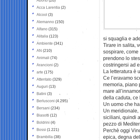
Aborto
(20)
Acca Larentia
(2)
Alcool
(3)
Alemanno
(150)
Alfano
(315)
Alitalia
(123)
si squaglia e ades
Ambiente
(341)
Tirare in salita,
AN
(210)
sospirare, come 
prendono lo stess
Animali
(74)
costringersi ad e
Arancioni
(2)
La letteratura è 
arte
(175)
Ce l’eravamo sco
Attentato
(329)
memoria, piano p
Auguri
(13)
mare all’innamor
Batini
(3)
della caduta, ce 
Berlusconi
(4.295)
Un uomo che ha l
Bersani
(234)
Un meridionale, 
Biasotti
(12)
siciliani, quindi 
Boldrini
(4)
pezzo di Mediter
Bossi
(1.221)
Perchè oggi Vinc
epica, degna dell
Brambilla
(38)