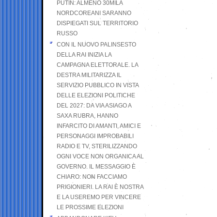
PUTIN: ALMENO 30MILA
NORDCOREANI SARANNO
DISPIEGATI SUL TERRITORIO
RUSSO
CON IL NUOVO PALINSESTO
DELLA RAI INIZIA LA
CAMPAGNA ELETTORALE. LA
DESTRA MILITARIZZA IL
SERVIZIO PUBBLICO IN VISTA
DELLE ELEZIONI POLITICHE
DEL 2027: DA VIA ASIAGO A
SAXA RUBRA, HANNO
INFARCITO DI AMANTI, AMICI E
PERSONAGGI IMPROBABILI
RADIO E TV, STERILIZZANDO
OGNI VOCE NON ORGANICA AL
GOVERNO. IL MESSAGGIO È
CHIARO: NON FACCIAMO
PRIGIONIERI. LA RAI È NOSTRA
E LA USEREMO PER VINCERE
LE PROSSIME ELEZIONI