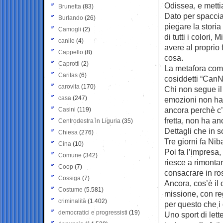
Odissea, e metti
Brunetta
(83)
Dato per spacciat
Burlando
(26)
piegare la storia
Camogli
(2)
di tutti i color
canile
(4)
avere al proprio 
Cappello
(8)
cosa.
Caprotti
(2)
La metafora comi
Caritas
(6)
cosiddetti “Can
carovita
(170)
Chi non segue il 
casa
(247)
emozioni non ha i
ancora perchè c’è
Casini
(119)
fretta, non ha an
Centrodestra in Liguria
(35)
Dettagli che in s
Chiesa
(276)
Tre giorni fa Niba
Cina
(10)
Poi fa l’impresa
Comune
(342)
riesce a rimonta
Coop
(7)
consacrare in ro
Cossiga
(7)
Ancora, cos’è il 
Costume
(5.581)
missione, con r
criminalità
(1.402)
per questo che i
democratici e progressisti
(19)
Uno sport di lett