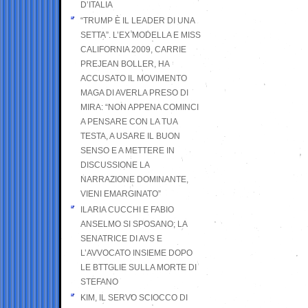
D’ITALIA
“TRUMP È IL LEADER DI UNA
SETTA”. L’EX MODELLA E MISS
CALIFORNIA 2009, CARRIE
PREJEAN BOLLER, HA
ACCUSATO IL MOVIMENTO
MAGA DI AVERLA PRESO DI
MIRA: “NON APPENA COMINCI
A PENSARE CON LA TUA
TESTA, A USARE IL BUON
SENSO E A METTERE IN
DISCUSSIONE LA
NARRAZIONE DOMINANTE,
VIENI EMARGINATO”
ILARIA CUCCHI E FABIO
ANSELMO SI SPOSANO; LA
SENATRICE DI AVS E
L’AVVOCATO INSIEME DOPO
LE BTTGLIE SULLA MORTE DI
STEFANO
KIM, IL SERVO SCIOCCO DI