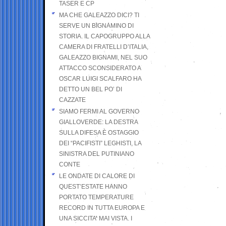
TASER E CP
MA CHE GALEAZZO DICI? TI
SERVE UN BIGNAMINO DI
STORIA. IL CAPOGRUPPO ALLA
CAMERA DI FRATELLI D’ITALIA,
GALEAZZO BIGNAMI, NEL SUO
ATTACCO SCONSIDERATO A
OSCAR LUIGI SCALFARO HA
DETTO UN BEL PO’ DI
CAZZATE
SIAMO FERMI AL GOVERNO
GIALLOVERDE: LA DESTRA
SULLA DIFESA È OSTAGGIO
DEI “PACIFISTI” LEGHISTI, LA
SINISTRA DEL PUTINIANO
CONTE
LE ONDATE DI CALORE DI
QUEST’ESTATE HANNO
PORTATO TEMPERATURE
RECORD IN TUTTA EUROPA E
UNA SICCITA’ MAI VISTA. I