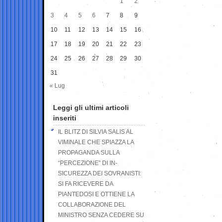
1
2
3
4
5
6
7
8
9
10
11
12
13
14
15
16
17
18
19
20
21
22
23
24
25
26
27
28
29
30
31
« Lug
Leggi gli ultimi articoli
inseriti
IL BLITZ DI SILVIA SALIS AL
VIMINALE CHE SPIAZZA LA
PROPAGANDA SULLA
“PERCEZIONE” DI IN-
SICUREZZA DEI SOVRANISTI:
SI FA RICEVERE DA
PIANTEDOSI E OTTIENE LA
COLLABORAZIONE DEL
MINISTRO SENZA CEDERE SU