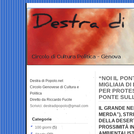
“NOI IL PO
Destra di Popolo.net
MIGLIAIA D
Circolo Genovese di Cultura e
PER PROTE
Politica
PONTE SUL
Diretto da Riccardo Fucile
Scrivici: destradipopolo@gmail.com
IL GRANDE NE
MERDA”), STR
Categorie
DELLA DESERT
PROSSIMITÀ I
100 giorni
(5)
AMBIENTALIST