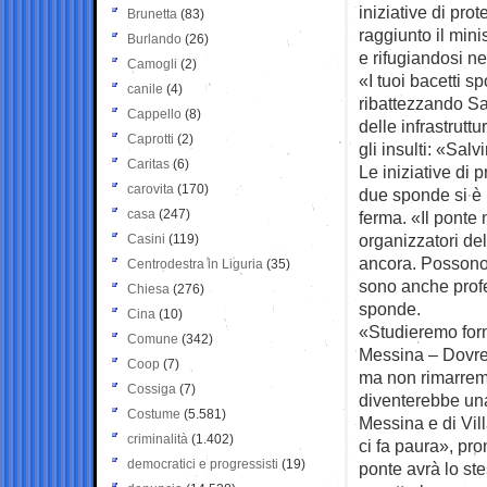
iniziative di prot
Brunetta
(83)
raggiunto il mini
Burlando
(26)
e rifugiandosi ne
Camogli
(2)
«I tuoi bacetti s
canile
(4)
ribattezzando Sa
Cappello
(8)
delle infrastruttu
Caprotti
(2)
gli insulti: «Sal
Caritas
(6)
Le iniziative di 
carovita
(170)
due sponde si è 
casa
(247)
ferma. «Il ponte
organizzatori de
Casini
(119)
ancora. Possono s
Centrodestra in Liguria
(35)
sono anche profe
Chiesa
(276)
sponde.
Cina
(10)
«Studieremo form
Comune
(342)
Messina – Dovrem
Coop
(7)
ma non rimarremo
Cossiga
(7)
diventerebbe una
Costume
(5.581)
Messina e di Vil
criminalità
(1.402)
ci fa paura», pro
democratici e progressisti
(19)
ponte avrà lo st