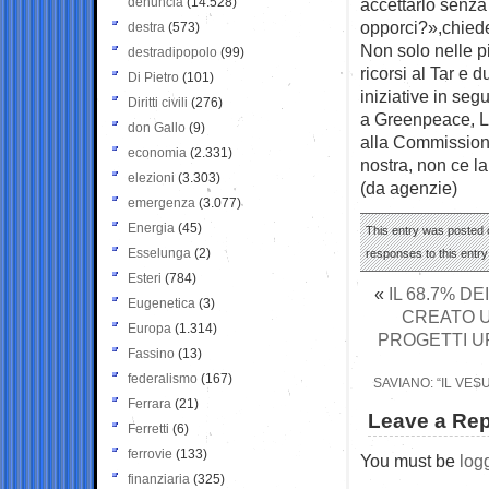
denuncia
(14.528)
accettarlo senza
opporci?»,chied
destra
(573)
Non solo nelle p
destradipopolo
(99)
ricorsi al Tar e
Di Pietro
(101)
iniziative in seg
Diritti civili
(276)
a Greenpeace, Le
don Gallo
(9)
alla Commissione
economia
(2.331)
nostra, non ce l
elezioni
(3.303)
(da agenzie)
emergenza
(3.077)
Energia
(45)
This entry was posted 
Esselunga
(2)
responses to this entr
Esteri
(784)
«
IL 68.7% DE
Eugenetica
(3)
CREATO U
Europa
(1.314)
PROGETTI UR
Fassino
(13)
federalismo
(167)
SAVIANO: “IL VE
Ferrara
(21)
Leave a Rep
Ferretti
(6)
ferrovie
(133)
You must be
log
finanziaria
(325)