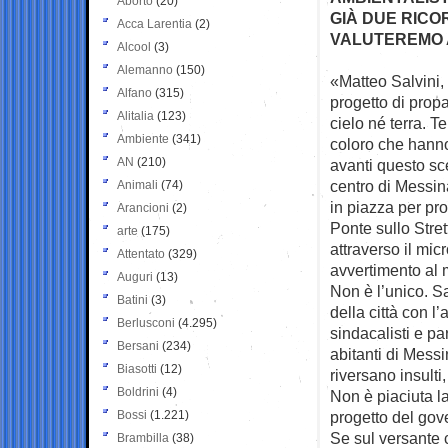
Aborto
(20)
GIÀ DUE RICO
Acca Larentia
(2)
VALUTEREMO A
Alcool
(3)
Alemanno
(150)
«Matteo Salvini,
Alfano
(315)
progetto di
propa
Alitalia
(123)
cielo né terra. T
Ambiente
(341)
coloro che hann
AN
(210)
avanti questo sc
centro di Messin
Animali
(74)
in piazza per prot
Arancioni
(2)
Ponte sullo Stre
arte
(175)
attraverso il mi
Attentato
(329)
avvertimento al m
Auguri
(13)
Non è l’unico. Sa
Batini
(3)
della città con l
Berlusconi
(4.295)
sindacalisti e pa
Bersani
(234)
abitanti di Mess
Biasotti
(12)
riversano insulti,
Boldrini
(4)
Non è piaciuta la
Bossi
(1.221)
progetto del gov
Se sul versante 
Brambilla
(38)