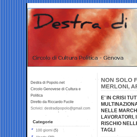
NON SOLO F
Destra di Popolo.net
MERLONI, A
Circolo Genovese di Cultura e
Politica
E’ IN CRISI T
Diretto da Riccardo Fucile
MULTINAZION
Scrivici: destradipopolo@gmail.com
NELLE MARCHE
LAVORATORI, I
Categorie
RISCHIO NELL
TAGLI
100 giorni
(5)