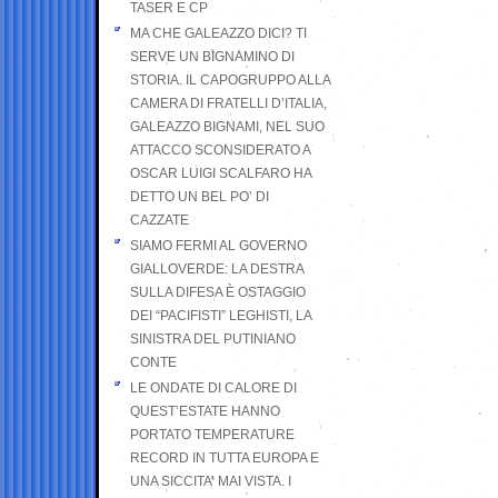
TASER E CP
MA CHE GALEAZZO DICI? TI
SERVE UN BIGNAMINO DI
STORIA. IL CAPOGRUPPO ALLA
CAMERA DI FRATELLI D’ITALIA,
GALEAZZO BIGNAMI, NEL SUO
ATTACCO SCONSIDERATO A
OSCAR LUIGI SCALFARO HA
DETTO UN BEL PO’ DI
CAZZATE
SIAMO FERMI AL GOVERNO
GIALLOVERDE: LA DESTRA
SULLA DIFESA È OSTAGGIO
DEI “PACIFISTI” LEGHISTI, LA
SINISTRA DEL PUTINIANO
CONTE
LE ONDATE DI CALORE DI
QUEST’ESTATE HANNO
PORTATO TEMPERATURE
RECORD IN TUTTA EUROPA E
UNA SICCITA’ MAI VISTA. I