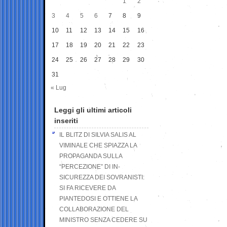
1
2
3
4
5
6
7
8
9
10
11
12
13
14
15
16
17
18
19
20
21
22
23
24
25
26
27
28
29
30
31
« Lug
Leggi gli ultimi articoli
inseriti
IL BLITZ DI SILVIA SALIS AL
VIMINALE CHE SPIAZZA LA
PROPAGANDA SULLA
“PERCEZIONE” DI IN-
SICUREZZA DEI SOVRANISTI:
SI FA RICEVERE DA
PIANTEDOSI E OTTIENE LA
COLLABORAZIONE DEL
MINISTRO SENZA CEDERE SU