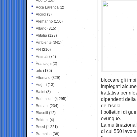
Aborto
(20)
Acca Larentia
(2)
Alcool
(3)
Alemanno
(150)
Alfano
(315)
Alitalia
(123)
Ambiente
(341)
AN
(210)
Animali
(74)
Arancioni
(2)
arte
(175)
Attentato
(329)
bloccare gli impi
Auguri
(13)
impiegati alcune
Batini
(3)
trattativa per ril
dipendenti della 
Berlusconi
(4.295)
dell’isola.
Bersani
(234)
I bollettini di g
Biasotti
(12)
ovunque.
Boldrini
(4)
La multinazional
Bossi
(1.221)
di cui 550 lavor
Brambilla
(38)