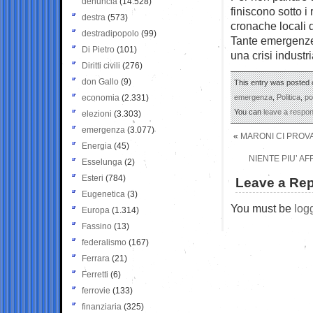
denuncia
(14.528)
finiscono sotto i
destra
(573)
cronache locali d
destradipopolo
(99)
Tante emergenze 
Di Pietro
(101)
una crisi indust
Diritti civili
(276)
don Gallo
(9)
This entry was posted 
economia
(2.331)
emergenza
,
Politica
,
po
You can
leave a respo
elezioni
(3.303)
emergenza
(3.077)
«
MARONI CI PROVA
Energia
(45)
NIENTE PIU’ AF
Esselunga
(2)
Esteri
(784)
Leave a Rep
Eugenetica
(3)
You must be
log
Europa
(1.314)
Fassino
(13)
federalismo
(167)
Ferrara
(21)
Ferretti
(6)
ferrovie
(133)
finanziaria
(325)