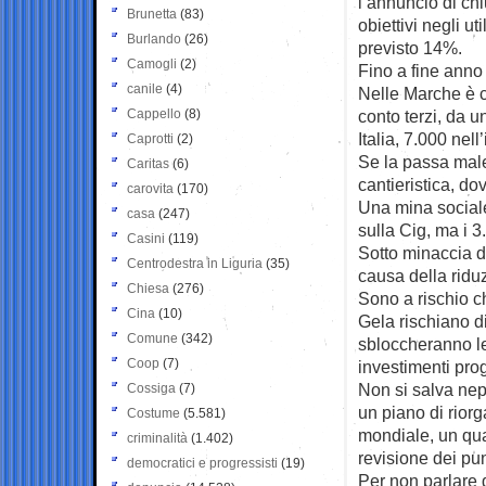
l’annuncio di ch
Brunetta
(83)
obiettivi negli ut
Burlando
(26)
previsto 14%.
Camogli
(2)
Fino a fine anno 
canile
(4)
Nelle Marche è c
Cappello
(8)
conto terzi, da 
Italia, 7.000 nel
Caprotti
(2)
Se la passa male 
Caritas
(6)
cantieristica, do
carovita
(170)
Una mina sociale
casa
(247)
sulla Cig, ma i 3
Casini
(119)
Sotto minaccia di
Centrodestra in Liguria
(35)
causa della ridu
Chiesa
(276)
Sono a rischio ch
Cina
(10)
Gela rischiano di
Comune
(342)
sbloccheranno le
Coop
(7)
investimenti pro
Non si salva nep
Cossiga
(7)
un piano di rior
Costume
(5.581)
mondiale, un quar
criminalità
(1.402)
revisione dei pun
democratici e progressisti
(19)
Per non parlare d